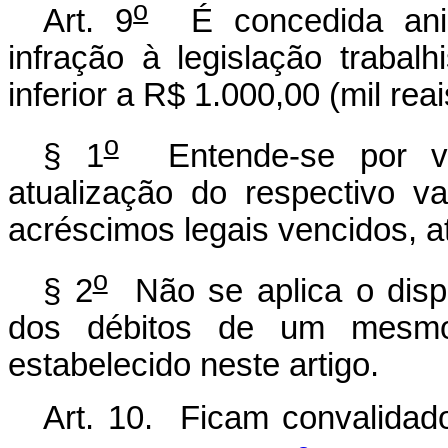
o
Art. 9
É concedida anist
infração à legislação trabalh
inferior a R$ 1.000,00 (mil reai
o
§ 1
Entende-se por val
atualização do respectivo va
acréscimos legais vencidos, a
o
§ 2
Não se aplica o dis
dos débitos de um mesmo 
estabelecido neste artigo.
Art. 10. Ficam convalidad