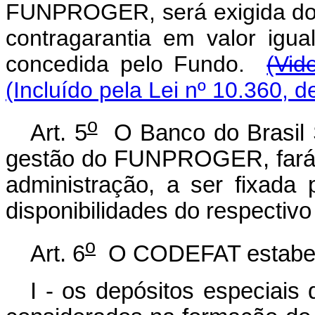
FUNPROGER, será exigida dos
contragarantia em valor igua
concedida pelo Fundo.
(Vid
(Incluído pela Lei nº 10.360, d
o
Art. 5
O Banco do Brasil S
gestão do FUNPROGER, fará 
administração, a ser fixad
disponibilidades do respectiv
o
Art. 6
O CODEFAT estabel
I - os depósitos especiai