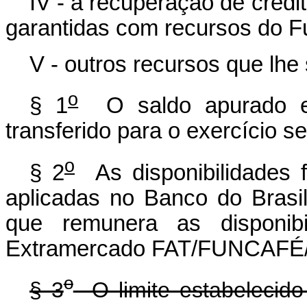
IV - a recuperação de créd
garantidas com recursos do F
V - outros recursos que lhe
o
§ 1
O saldo apurado em 
transferido para o exercício
o
§ 2
As disponibilidades
aplicadas no Banco do Brasi
que remunera as disponi
Extramercado FAT/FUNCAFÉ
o
§ 3
O limite estabelecido 