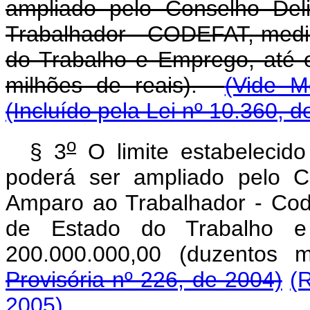
ampliado pelo Conselho Del
Trabalhador - CODEFAT, media
do Trabalho e Emprego, até 
milhões de reais).
(Vide M
(Incluído pela Lei nº 10.360, d
o
§ 3
O limite estabelecid
poderá ser ampliado pelo C
Amparo ao Trabalhador - Code
de Estado do Trabalho 
200.000.000,00 (duzentos
Provisória nº 226, de 2004)
(
2005)