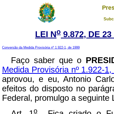
Pres
Subch
o
LEI N
9.872, DE 2
Conversão da Medida Provisória nº 1.922-1, de 1999
Faço saber que o
PRESI
Medida Provisória nº 1.922-1,
aprovou, e eu, Antonio Carl
efeitos do disposto no parágr
Federal, promulgo a seguinte L
o
Art. 1
Fica criado o Fu