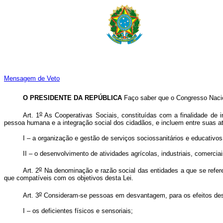
Mensagem de Veto
O PRESIDENTE DA REPÚBLICA
Faço saber que o Congresso Nacio
o
Art. 1
As Cooperativas Sociais, constituídas com a finalidade de
pessoa humana e a integração social dos cidadãos, e incluem entre suas at
I – a organização e gestão de serviços sociossanitários e educativos
II – o desenvolvimento de atividades agrícolas, industriais, comerciai
o
Art. 2
Na denominação e razão social das entidades a que se refere 
que compatíveis com os objetivos desta Lei.
o
Art. 3
Consideram-se pessoas em desvantagem, para os efeitos des
I – os deficientes físicos e sensoriais;