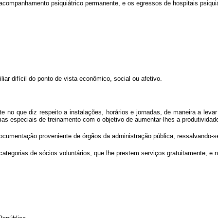
 acompanhamento psiquiátrico permanente, e os egressos de hospitais psiquiá
ar difícil do ponto de vista econômico, social ou afetivo.
e no que diz respeito a instalações, horários e jornadas, de maneira a leva
s especiais de treinamento com o objetivo de aumentar-lhes a produtividad
umentação proveniente de órgãos da administração pública, ressalvando-se o
ategorias de sócios voluntários, que lhe prestem serviços gratuitamente, e