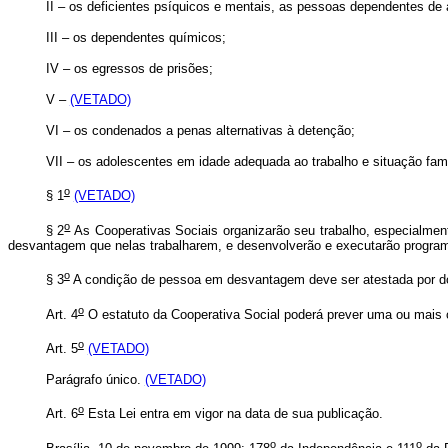
II – os deficientes psíquicos e mentais, as pessoas dependentes de
III – os dependentes químicos;
IV – os egressos de prisões;
V –
(VETADO)
VI – os condenados a penas alternativas à detenção;
VII – os adolescentes em idade adequada ao trabalho e situação famili
o
§ 1
(VETADO)
o
§ 2
As Cooperativas Sociais organizarão seu trabalho, especialment
desvantagem que nelas trabalharem, e desenvolverão e executarão programa
o
§ 3
A condição de pessoa em desvantagem deve ser atestada por doc
o
Art. 4
O estatuto da Cooperativa Social poderá prever uma ou mais c
o
Art. 5
(VETADO)
Parágrafo único.
(VETADO)
o
Art. 6
Esta Lei entra em vigor na data de sua publicação.
o
o