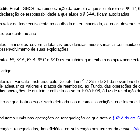
o
rédito Rural - SNCR, na renegociação da parcela a que se referem os §§ 6
, 
o
declaração de responsabilidade a que alude o § 6
-A, ficam autorizadas:
om valor de face equivalente ao da dívida a ser financiada, os quais devem ser
seis por cento ao ano.
tes financeiros devem adotar as providências necessárias à continuidade
 desenvolvimento de suas explorações.
o
o
o
o
o
rafos 5
, 6
-A, 6
-B, 6
-C e 6
-D os mutuários que tenham comprovadamente c
 artigo:
o
eira - Funcafé, instituído pelo Decreto-Lei n
2.295, de 21 de novembro de 1
 de adequar os valores e prazos de reembolso, ao Fundo, das operações de c
 das operações de custeio e colheita da safra 1997/1998, à luz de resolução 
lso de que trata o
caput
será efetuada nas mesmas condições que forem esta
dutores rurais nas operações de renegociação de que trata o
§ 6º-A do art. 
erações renegociadas, beneficiárias de subvenção nos termos do
caput
.
(Vi