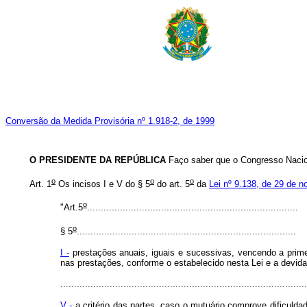
Conversão da Medida Provisória nº 1.918-2, de 1999
O PRESIDENTE DA REPÚBLICA
Faço saber que o Congresso Nacion
o
o
o
Art. 1
Os incisos I e V do § 5
do art. 5
da
Lei nº 9.138, de 29 de 
o
"Art.5
.............................................................................
o
§ 5
................................................................................
I -
prestações anuais, iguais e sucessivas, vencendo a prim
nas prestações, conforme o estabelecido nesta Lei e a devid
..........................................................................................
V -
a critério das partes, caso o mutuário comprove dificul