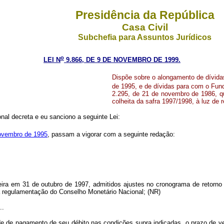
Presidência da República
Casa Civil
Subchefia para Assuntos Jurídicos
o
LEI N
9.866, DE 9 DE NOVEMBRO DE 1999.
Dispõe sobre o alongamento de dívidas o
de 1995, e de dívidas para com o Fund
2.295, de 21 de novembro de 1986, q
colheita da safra 1997/1998, à luz de
al decreta e eu sanciono a seguinte Lei:
novembro de 1995
, passam a vigorar com a seguinte redação:
eira em 31 de outubro de 1997, admitidos ajustes no cronograma de retorn
a regulamentação do Conselho Monetário Nacional; (NR)
..
dade de pagamento de seu débito nas condições supra indicadas, o prazo de 