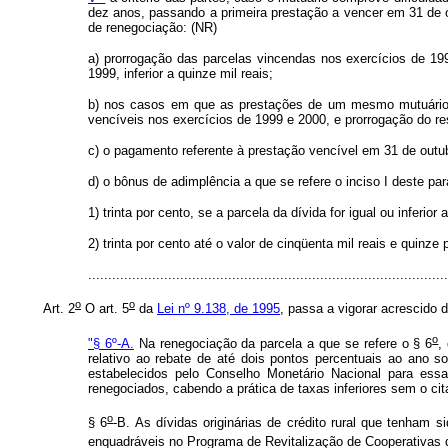
dez anos, passando a primeira prestação a vencer em 31 de out
de renegociação: (NR)
a) prorrogação das parcelas vincendas nos exercícios de 1
1999, inferior a quinze mil reais;
b) nos casos em que as prestações de um mesmo mutuário to
vencíveis nos exercícios de 1999 e 2000, e prorrogação do re
c)
o pagamento referente à prestação vencível em 31 de out
d) o bônus de adimplência a que se refere o inciso I deste pa
1) trinta por cento, se a parcela da dívida for igual ou inferior 
2) trinta por cento até o valor de cinqüenta mil reais e quinz
.........................................................................................
o
o
Art. 2
O art. 5
da
Lei nº 9.138, de 1995
, passa a vigorar acrescido 
o
"§ 6º-A.
Na renegociação da parcela a que se refere o § 6
,
relativo ao rebate de até dois pontos percentuais ao ano s
estabelecidos pelo Conselho Monetário Nacional para essa 
renegociados, cabendo a prática de taxas inferiores sem o cit
o
§ 6
-B. As dívidas originárias de crédito rural que tenha
enquadráveis no Programa de Revitalização de Cooperativas 