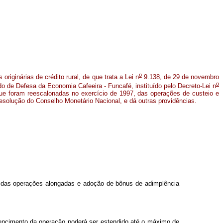
o
riginárias de crédito rural, de que trata a Lei n
9.138, de 29 de novembro
o
o de Defesa da Economia Cafeeira - Funcafé, instituído pelo Decreto-Lei n
ue foram reescalonadas no exercício de 1997, das operações de custeio e
 resolução do Conselho Monetário Nacional, e dá outras providências.
o das operações alongadas e adoção de bônus de adimplência
vencimento da operação poderá ser estendido até o máximo de