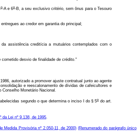
o
o
6
-A e 6
-B, a seu exclusivo critério, sem ônus para o Tesouro
 entregues ao credor em garantia do principal;
 da assistência creditícia a mutuários contemplados com o
ometido desvio de finalidade de crédito."
986, autorizado a promover ajuste contratual junto ao agente
onsolidação e reescalonamento de dívidas de cafeicultores e
do Conselho Monetário Nacional.
o
belecidas segundo o que determina o inciso I do § 5
do art.
5º da Lei nº 9.138, de 1995
.
de Medida Provisória nº 2.050-11, de 2000)
(Renumerado do parágrafo único