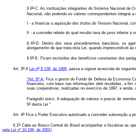
o
§ 6
-C. As instituições integrantes do Sistema Nacional de C
Nacional, não podendo os valores correspondentes integrar a 
I - a financiar a aquisição dos títulos do Tesouro Nacional, c
II - a conceder rebate do qual resulte taxa de juros inferior a 
o
§ 6
-D. Dentro dos seus procedimentos bancários, os agen
alongamento de que trata esta Lei, quando imprescindível ao
o
§ 6
-E. Ficam excluídos dos benefícios constantes dos parág
o
o
Art. 3
A
Lei n
9.138, de 1995
, passa a vigorar acrescida do seguinte
"Art. 8º-A
. Fica o gestor do Fundo de Defesa da Economia Cafe
financeiro, com base nas informações dele recebidas, a fim
suas cooperativas, realizadas no exercício de 1997, e ainda,
Parágrafo único. A adequação de valores e prazos de reembo
o
5
desta Lei."
o
Art. 4
Fica o Poder Executivo autorizado a conceder subvenção a pro
o
§ 1
Cabe ao Banco Central do Brasil acompanhar e fiscalizar as op
pela Lei nº 10.186, de 2001)