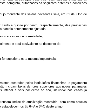
este parágrafo, autorizados os seguintes critérios e condições
cujo montante dos saldos devedores seja, em 31 de julho de
 cento e quinze por cento, respectivamente, das prestações
a parcela anteriormente ajustada;
e os encargos de normalidade;
encimento e será equivalente ao desconto de:
ida for superior a esta mesma importância;
alores atestados pelas instituições financeiras, o pagamento
e não incidam taxas de juros superiores aos novos patamares
s inferior a seis por cento ao ano, inclusive nos casos já
ontenham índice de atualização monetária, bem como aquelas
o
o
e estabelecem os §§ 6
-A e 6
-C deste artigo.