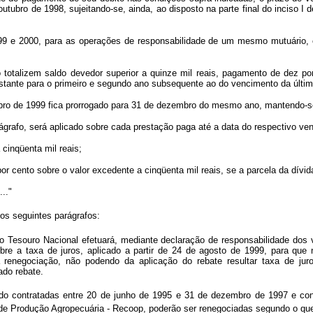
ubro de 1998, sujeitando-se, ainda, ao disposto na parte final do inciso I d
999 e 2000, para as operações de responsabilidade de um mesmo mutuário, 
talizem saldo devedor superior a quinze mil reais, pagamento de dez por
stante para o primeiro e segundo ano subsequente ao do vencimento da últim
ubro de 1999 fica prorrogado para 31 de dezembro do mesmo ano, mantendo-s
rágrafo, será aplicado sobre cada prestação paga até a data do respectivo v
a cinqüenta mil reais;
e por cento sobre o valor excedente a cinqüenta mil reais, se a parcela da dív
...."
dos seguintes parágrafos:
 o Tesouro Nacional efetuará, mediante declaração de responsabilidade dos v
obre a taxa de juros, aplicado a partir de 24 de agosto de 1999, para qu
renegociação, não podendo da aplicação do rebate resultar taxa de juro
ado rebate.
m sido contratadas entre 20 de junho de 1995 e 31 de dezembro de 1997 e c
de Produção Agropecuária - Recoop, poderão ser renegociadas segundo o qu