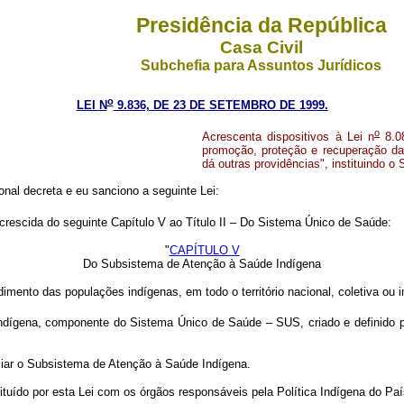
Presidência da República
Casa Civil
Subchefia para Assuntos Jurídicos
o
LEI N
9.836, DE 23 DE SETEMBRO DE 1999.
o
Acrescenta dispositivos à Lei n
8.08
promoção, proteção e recuperação da
dá outras providências", instituindo 
nal decreta e eu sanciono a seguinte Lei:
acrescida do seguinte Capítulo V ao Título II – Do Sistema Único de Saúde:
"
CAPÍTULO V
Do Subsistema de Atenção à Saúde Indígena
imento das populações indígenas, em todo o território nacional, coletiva ou 
dígena, componente do Sistema Único de Saúde – SUS, criado e definido por
nciar o Subsistema de Atenção à Saúde Indígena.
tuído por esta Lei com os órgãos responsáveis pela Política Indígena do Paí