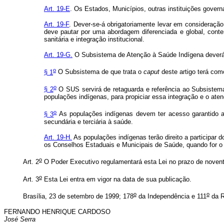
Art. 19-E
. Os Estados, Municípios, outras instituições gove
Art. 19-F
. Dever-se-á obrigatoriamente levar em consideração
deve pautar por uma abordagem diferenciada e global, cont
sanitária e integração institucional.
Art. 19-G.
O Subsistema de Atenção à Saúde Indígena deverá s
o
§ 1
O Subsistema de que trata o
caput
deste artigo terá com
o
§ 2
O SUS servirá de retaguarda e referência ao Subsistem
populações indígenas, para propiciar essa integração e o at
o
§ 3
As populações indígenas devem ter acesso garantido a
secundária e terciária à saúde.
Art. 19-H.
As populações indígenas terão direito a participar
os Conselhos Estaduais e Municipais de Saúde, quando for o
o
Art. 2
O Poder Executivo regulamentará esta Lei no prazo de novent
o
Art. 3
Esta Lei entra em vigor na data de sua publicação.
o
o
Brasília, 23 de setembro de 1999; 178
da Independência e 111
da R
FERNANDO HENRIQUE CARDOSO
José Serra