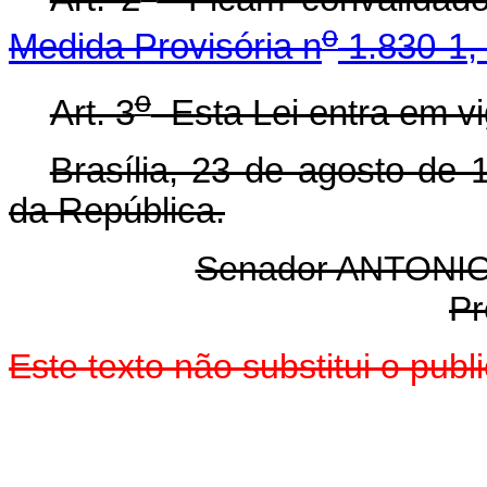
o
Medida Provisória n
1.830-1, 
o
Art. 3
Esta Lei entra em vi
Brasília, 23 de agosto de 
da República.
Senador ANTON
Pr
Este texto não substitui o pu