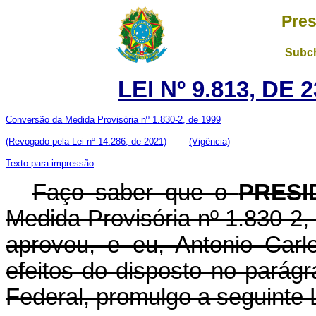
Pres
Subch
LEI Nº 9.813, DE
Conversão da Medida Provisória nº 1.830-2, de 1999
(Revogado pela Lei nº 14.286, de 2021)
(Vigência)
Texto para impressão
Faço saber que o
PRESI
Medida Provisória nº 1.830-2
aprovou, e eu, Antonio Carl
efeitos do disposto no parágr
Federal, promulgo a seguinte L