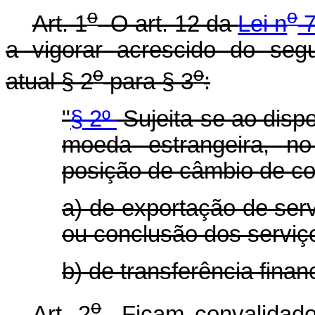
o
o
Art. 1
O art. 12 da
Lei n
7
a vigorar acrescido do seg
o
o
atual § 2
para § 3
:
"
§ 2º
Sujeita-se ao dispo
moeda estrangeira, n
posição de câmbio de co
a) de exportação de ser
ou conclusão dos serviç
b) de transferência finan
o
Art. 2
Ficam convalidado