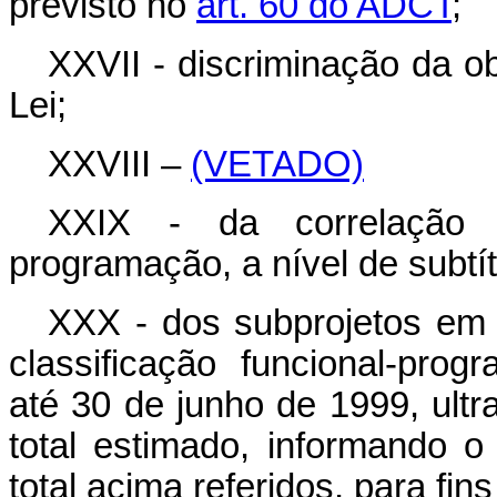
previsto no
art. 60 do ADCT
;
XXVII - discriminação da ob
Lei;
XXVIII –
(VETADO)
XXIX - da correlação 
programação, a nível de subtít
XXX - dos subprojetos em
classificação funcional-prog
até 30 de junho de 1999, ultr
total estimado, informando 
total acima referidos, para fin