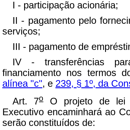
I - participação acionária;
II - pagamento pelo fornec
serviços;
III - pagamento de emprést
IV - transferências p
financiamento nos termos 
alínea "c"
, e
239, § 1º, da Con
o
Art. 7
O projeto de lei 
Executivo encaminhará ao Con
serão constituídos de: