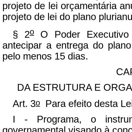
projeto de
lei orçamentária an
projeto de lei do plano plurian
o
§ 2
O Poder Executivo e
antecipar a entrega do plan
pelo menos 15 dias.
CAP
DA ESTRUTURA E ORG
o
Art. 3
Para efeito desta Lei
I - Programa, o instr
governamental visando à concr