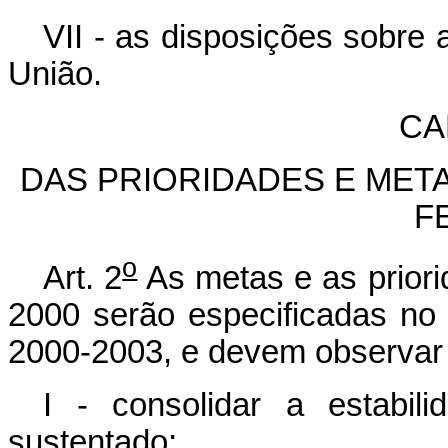
VII - as disposições sobre a
União.
CA
DAS PRIORIDADES E MET
F
o
Art. 2
As metas e as priori
2000 serão especificadas no p
2000-2003, e devem observar 
I - consolidar a estabi
sustentado;