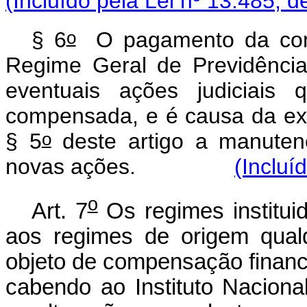
(Incluído pela Lei nº 13.485, d
o
§ 6
O pagamento da comp
Regime Geral de Previdência
eventuais ações judiciais
compensada, e é causa da ex
o
§ 5
deste artigo a manutenç
novas ações.
(Incluí
o
Art. 7
Os regimes institui
aos regimes de origem qualq
objeto de compensação financei
cabendo ao Instituto Naciona