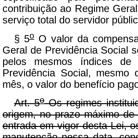
contribuição ao Regime Geral
serviço total do servidor públic
o
§ 5
O valor da compensaç
Geral de Previdência Social 
pelos mesmos índices de r
Previdência Social, mesmo q
mês, o valor do benefício pago 
o
Art. 5
Os regimes institui
origem, no prazo máximo de 
entrada em vigor desta Lei, o
manutenção nessa data, conc