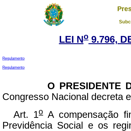
Pres
Subch
o
LEI N
9.796, D
Regulamento
Regulamento
O PRESIDENTE DA
Congresso Nacional decreta e 
o
Art. 1
A compensação fin
Previdência Social e os regi