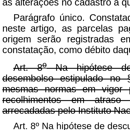
as alterações no cadastro a que
Parágrafo único. Constat
neste artigo, as parcelas p
origem serão registradas 
constatação, como débito daq
o
Art. 8
Na hipótese de
desembolso estipulado no §
mesmas normas em vigor pa
recolhimentos em atraso d
arrecadadas pelo Instituto Na
Art. 8º Na hipótese de des