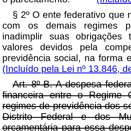
§ 2º O ente federativo que 
com os demais regimes pró
inadimplir suas obrigações
valores devidos pela com
previdência social, na for
(Incluído pela Lei nº 13.846, d
Art. 8º-B. A despesa feder
financeira entre o Regime 
regimes de previdência dos s
Distrito Federal e dos Mun
orçamentária para essa desp