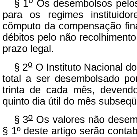
o
§ 1
Os desembolsos pelos 
para os regimes instituid
cômputo da compensação fina
débitos pelo não recolhimento
prazo legal.
o
§ 2
O Instituto Nacional d
total a ser desembolsado po
trinta de cada mês, devend
quinto dia útil do mês subseqü
o
§ 3
Os valores não desemb
§ 1º deste artigo serão conta