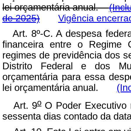
lei orçamentária anual.
(Incl
de 2025)
Vigência encerra
Art. 8º-C. A despesa feder
financeira entre o Regime 
regimes de previdência dos s
Distrito Federal e dos Mun
orçamentária para essa desp
lei orçamentária anual.
(In
o
Art. 9
O Poder Executivo r
sessenta dias contado da data