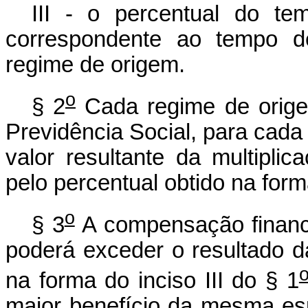
III - o percentual do te
correspondente ao tempo de
regime de origem.
o
§ 2
Cada regime de orig
Previdência Social, para cada
valor resultante da multipli
pelo percentual obtido na forma
o
§ 3
A compensação finance
poderá exceder o resultado da
na forma do inciso III do § 1
maior benefício da mesma es