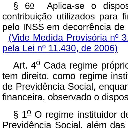
o
§ 6
Aplica-se o dispos
contribuição utilizados para
pelo INSS em decorrênci
(Vide Medida Provisória nº 
pela Lei nº 11.430, de 2006)
o
Art. 4
Cada regime próprio
tem direito, como regime inst
de Previdência Social, enqu
financeira, observado o dispos
o
§ 1
O regime instituidor 
Previdência Social, além da