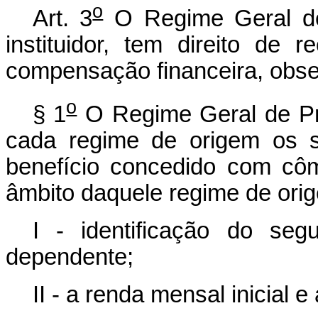
o
Art. 3
O Regime Geral de
instituidor, tem direito de
compensação financeira, obser
o
§ 1
O Regime Geral de Pre
cada regime de origem os s
benefício concedido com cô
âmbito daquele regime de ori
I - identificação do se
dependente;
II - a renda mensal inicial e