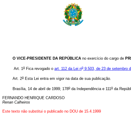
O
VICE-PRESIDENTE DA REPÚBLICA
no exercício do cargo de
PR
o
o
Art. 1
Fica revogado o
art. 112 da Lei n
9.503, de 23 de setembro 
o
Art. 2
Esta Lei entra em vigor na data de sua publicação.
o
o
Brasília, 14 de abril de 1999; 178
da Independência e 111
da Repúbl
FERNANDO HENRIQUE CARDOSO
Renan Calheiros
Este texto não substitui o publicado no DOU de 15.4.1999