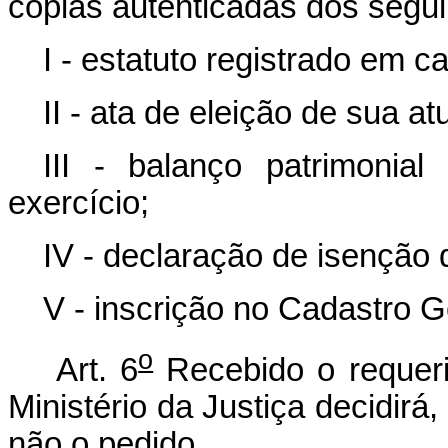
cópias autenticadas dos segu
I - estatuto registrado em ca
II - ata de eleição de sua atu
III - balanço patrimonia
exercício;
IV - declaração de isenção 
V - inscrição no Cadastro G
o
Art. 6
Recebido o requerim
Ministério da Justiça decidirá,
não o pedido.