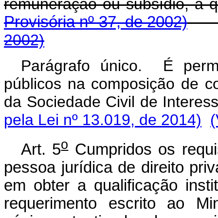
remuneração ou subsídio,
Provisória nº 37, de 2002)
2002)
Parágrafo único. É permi
públicos na composição de co
da Sociedade Civil de I
pela Lei nº 13.019, de 2014)
(
o
Art. 5
Cumpridos os requis
pessoa jurídica de direito pri
em obter a qualificação insti
requerimento escrito ao Min