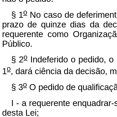
o
§ 1
No caso de deferimento,
prazo de quinze dias da deci
requerente como Organizaçã
Público.
o
§ 2
Indeferido o pedido, o 
o
1
, dará ciência da decisão, m
o
§ 3
O pedido de qualificaç
I - a requerente enquadrar-
desta Lei;