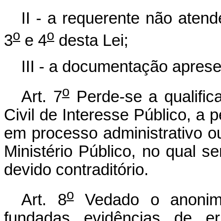
II - a requerente não atend
o
o
3
e 4
desta Lei;
III - a documentação aprese
o
Art. 7
Perde-se a qualifi
Civil de Interesse Público, a 
em processo administrativo ou 
Ministério Público, no qual 
devido contraditório.
o
Art. 8
Vedado o anonim
fundadas evidências de er