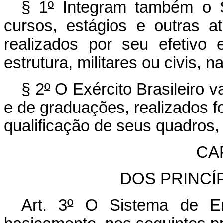
§ 1
º
Integram também o S
cursos, estágios e outras at
realizados por seu efetivo
estrutura, militares ou civis, 
§ 2
º
O Exército Brasileiro v
e de graduações, realizados f
qualificação de seus quadros,
CAP
DOS PRINCÍ
Art. 3
º
O Sistema de En