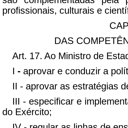
profissionais, culturais e cient
CAP
DAS COMPETÊN
Art. 17. Ao Ministro de Est
I
-
aprovar e conduzir a polí
II - aprovar as estratégias d
III - especificar e impleme
do Exército;
IV - regular as linhas de ens