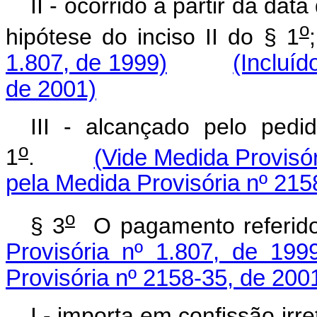
II - ocorrido a partir da dat
o
hipótese do inciso II do § 1
1.807, de 1999)
(Incluíd
de 2001)
III - alcançado pelo pedi
o
1
.
(Vide Medida Provisór
pela Medida Provisória nº 215
o
§ 3
O pagamento refer
Provisória nº 1.807, de 199
Provisória nº 2158-35, de 200
I - importa em confissão i