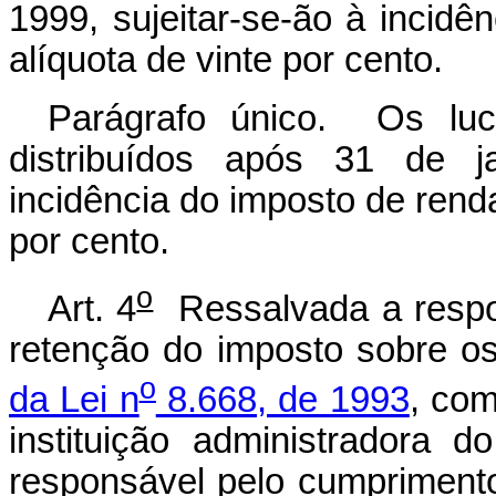
1999, sujeitar-se-ão à incidê
alíquota de vinte por cento.
Parágrafo único. Os luc
distribuídos após 31 de ja
incidência do imposto de renda
por cento.
o
Art. 4
Ressalvada a respon
retenção do imposto sobre o
o
da Lei n
8.668, de 1993
, com
instituição administradora d
responsável pelo cumprimento