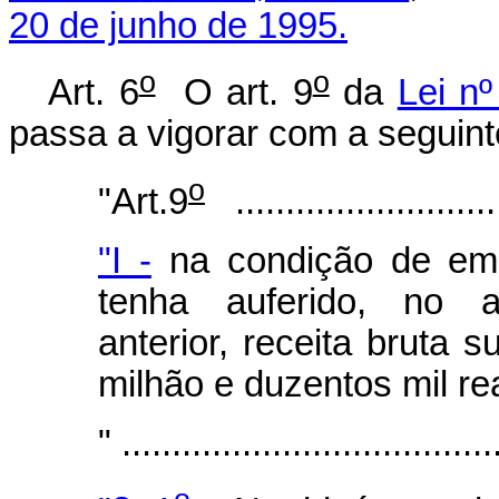
20 de junho de 1995.
o
o
Art. 6
O art. 9
da
Lei n
passa a vigorar com a seguint
o
"Art.9
............................
"I -
na condição de emp
tenha auferido, no an
anterior, receita bruta 
milhão e duzentos mil re
" .....................................