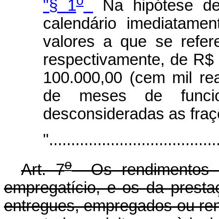
o
"§ 1
Na hipótese de 
calendário imediatame
valores a que se refer
respectivamente, de R$ 
100.000,00 (cem mil rea
de meses de funcio
desconsideradas as fra
"......................................
o
Art. 7
Os rendimentos d
empregatício, e os da presta
entregues, empregados ou rem