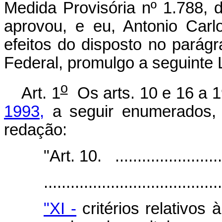
Medida Provisória nº 1.788,
aprovou, e eu, Antonio Carl
efeitos do disposto no parágr
Federal, promulgo a seguinte L
o
Art. 1
Os arts. 10 e 16 a 
1993,
a seguir enumerados, 
redação:
"Art. 10. ...........................
.......................................
"XI -
critérios relativos 