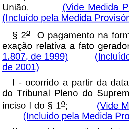
União.
(Vide Medida Pr
(Incluído pela Medida Provisó
o
§ 2
O pagamento na for
exação relativa a fato 
1.807, de 1999)
(Incluíd
de 2001)
I - ocorrido a partir da da
do Tribunal Pleno do Suprem
o
inciso I do § 1
;
(Vide M
(Incluído pela Medida Pro