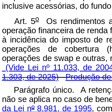
inclusive acessórias, do fundo
o
Art. 5
Os rendimentos au
operação financeira de renda f
à incidência do imposto de 
operações de cobertura (
operações de swap e outra
(Vide Lei nº 11.033, de 200
1.303, de 2025)
Produção de 
Parágrafo único. A retençã
não se aplica no caso de benef
da Lei n
º
8.981, de 1995
, co