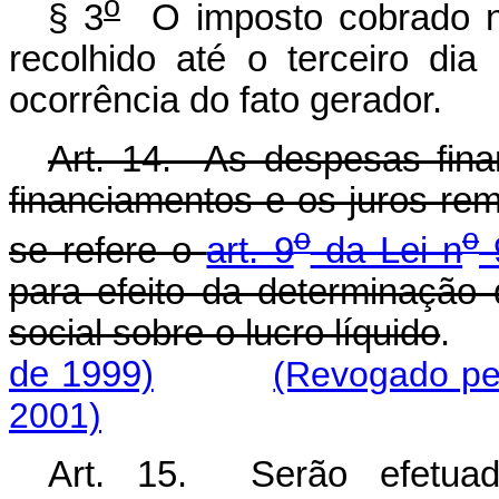
o
§ 3
O imposto cobrado na
recolhido até o terceiro di
ocorrência do fato gerador.
Art. 14. As despesas fina
financiamentos e os juros rem
o
o
se refere o
art. 9
da Lei n
9
para efeito da determinação 
social sobre o lucro líquido
.
de 1999)
(Revogado pel
2001)
Art. 15. Serão efetuado