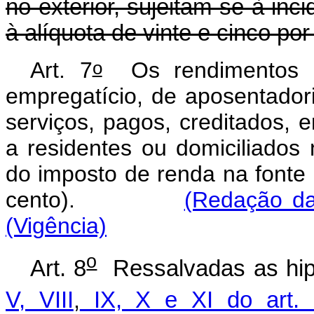
no exterior, sujeitam-se à inc
à alíquota de vinte e cinco por
o
Art. 7
Os rendimentos d
empregatício, de aposentador
serviços, pagos, creditados,
a residentes ou domiciliados n
do imposto de renda na fonte 
cento).
(Redação da
(Vigência)
o
Art. 8
Ressalvadas as hip
V, VIII
,
IX, X e XI do art. 