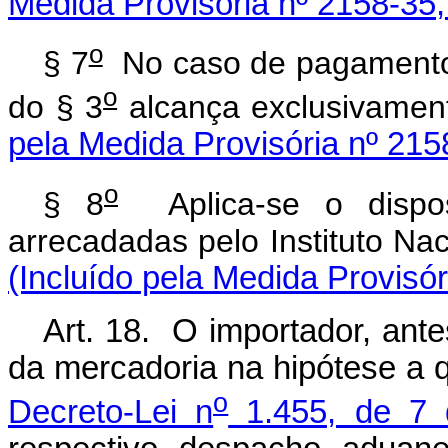
Medida Provisória nº 2158-35,
o
§ 7
No caso de pagamento pa
o
do § 3
alcança exclusivam
pela Medida Provisória nº 215
o
§ 8
Aplica-se o dispost
arrecadadas pelo Instituto 
(Incluído pela Medida Provisó
Art. 18. O importador, ant
da mercadoria na hipótese a 
o
Decreto-Lei n
1.455, de 7 