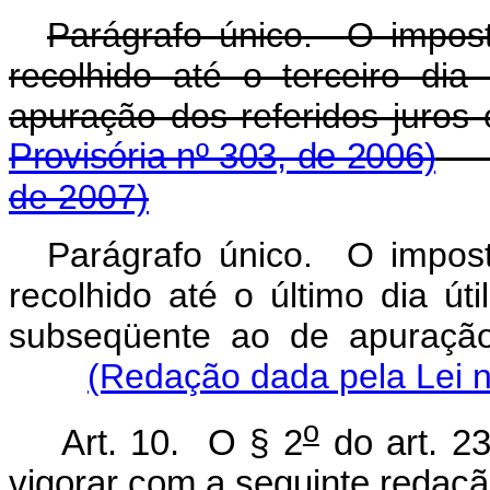
Parágrafo único. O impost
recolhido até o terceiro di
apuração dos referidos juros
Provisória nº 303, de 2006)
de 2007)
Parágrafo único. O impost
recolhido até o último dia úti
subseqüente ao de apuração
(Redação dada pela Lei n
o
Art. 10. O § 2
do art. 2
vigorar com a seguinte redaçã