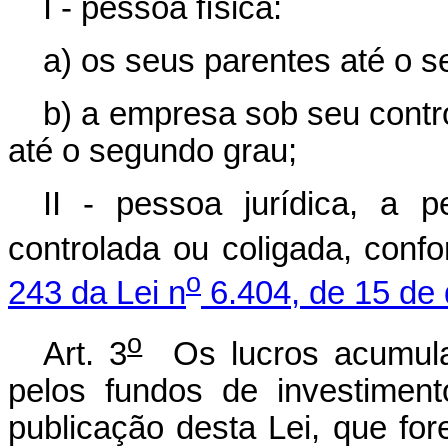
I - pessoa física:
a) os seus parentes até o 
b) a empresa sob seu contr
até o segundo grau;
II - pessoa jurídica, a 
controlada ou coligada, conf
o
243 da Lei n
6.404, de 15 de
o
Art. 3
Os lucros acumula
pelos fundos de investimento
publicação desta Lei, que for