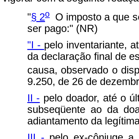
o
"
§ 2
O imposto a que se
ser pago:" (NR)
"I -
pelo inventariante, a
da declaração final de e
causa, observado o disp
9.250, de 26 de dezembr
II -
pelo doador, até o úl
subseqüente ao da do
adiantamento da legítima
III -
pelo ex-cônjuge a 