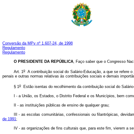
Conversão da MPv nº 1.607-24, de 1998
Regulamento
Regulamento
O PRESIDENTE DA REPÚBLICA
, Faço saber que o Congresso Naci
o
Art. 1
A contribuição social do Salário-Educação, a que se refere o
penais e outras normas relativas às contribuições sociais e demais impor
o
§ 1
Estão isentas do recolhimento da contribuição social do Salári
I - a União, os Estados, o Distrito Federal e os Municípios, bem co
II - as instituições públicas de ensino de qualquer grau;
III - as escolas comunitárias, confessionais ou filantrópicas, dev
de 1991
;
IV - as organizações de fins culturais que, para este fim, vierem a s