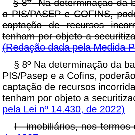
§ 8
Na determinação da ba
o PIS/PASEP e COFINS, pode
captação de recursos incor
tenham por objeto a 
(Redação dada pela Medida Pr
§ 8º Na determinação da ba
PIS/Pasep e a Cofins, poderã
captação de recursos incorrida
tenham por objeto a securitiz
pela Lei nº 14.430, de 2022)
I - imobiliários, nos termos