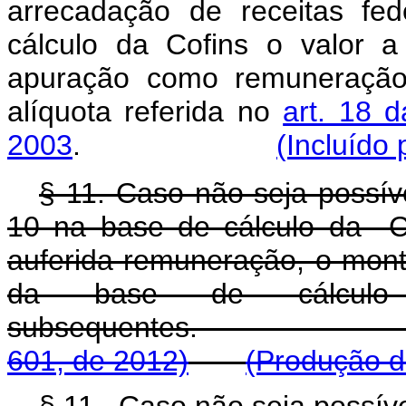
arrecadação de receitas fe
cálculo da Cofins o valor 
apuração como remuneração 
alíquota referida no
art. 18 d
2003
.
(Incluído 
§ 11. Caso não seja possíve
10 na base de cálculo da C
auferida remuneração, o mont
da base de cálculo
subsequentes.
601, de 2012)
(Produção de