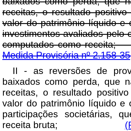
baixados como perda, que n
receitas, o resultado positiv
valor do patrimônio líquido e
investimentos avaliados pelo 
computados como
Medida Provisória nº 2.158-35
II - as reversões de pro
baixados como perda, que n
receitas, o resultado positiv
valor do patrimônio líquido e
participações societárias,
receita bruta;
(