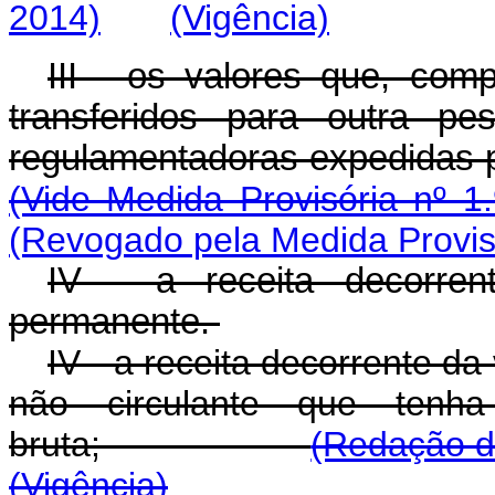
2014)
(Vigência)
III - os valores que, com
transferidos para outra pe
regulamentadoras expe
(Vide Medida Provisória nº 1
(Revogado pela Medida Provisó
IV - a receita decorre
permanente.
IV - a receita decorrente da
não circulante que tenh
bruta;
(Redação da
(Vigência)