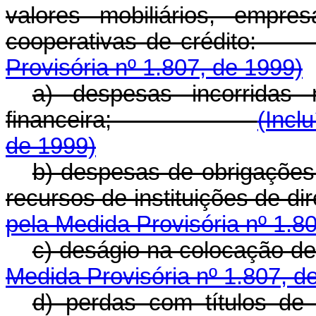
valores mobiliários, empre
cooperativas de 
Provisória nº 1.807, de 1999)
a) despesas incorridas 
financeira;
(Incl
de 1999)
b) despesas de obrigações
recursos de instituiçõe
pela Medida Provisória nº 1.8
c) deságio na coloc
Medida Provisória nº 1.807, d
d) perdas com títulos de 