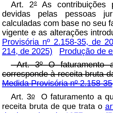
Art. 2
°
As contribuições
devidas pelas pessoas jurí
calculadas com base no seu f
vigente e as alterações intr
Provisória nº 2.158-35, de 2
214, de 2025)
Produção de e
Art. 3º O faturamento a
corresponde à receita b
Medida Provisória nº 2.158-35
o
Art. 3
O faturamento a que
receita bruta de que trata o
ar