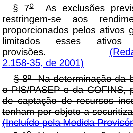
o
§ 7
As exclusões previs
restringem-se aos rendime
proporcionados pelos ativos g
limitados esses ativo
provisões.
(Reda
2.158-35, de 2001)
§ 8º
Na determinação da ba
o PIS/PASEP e da COFINS, p
de captação de recursos inco
tenham por objeto a 
(Incluído pela Medida Provisór
o