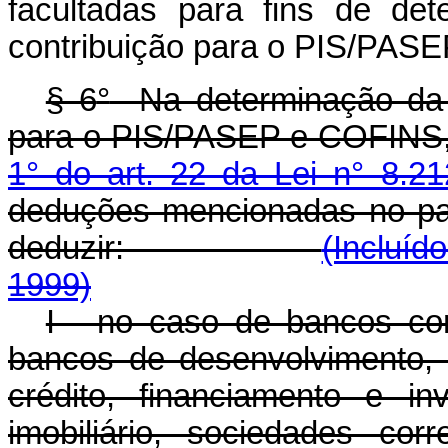
facultadas para fins de de
contribuição para o PIS/PASE
§ 6
°
Na determinação da b
para o PIS/PASEP e COFINS, 
1° do art. 22 da Lei n° 8.2
deduções mencionadas no pará
deduzir:
(Incluíd
1999)
I - no caso de bancos com
bancos de desenvolvimento,
crédito, financiamento e in
imobiliário, sociedades corr