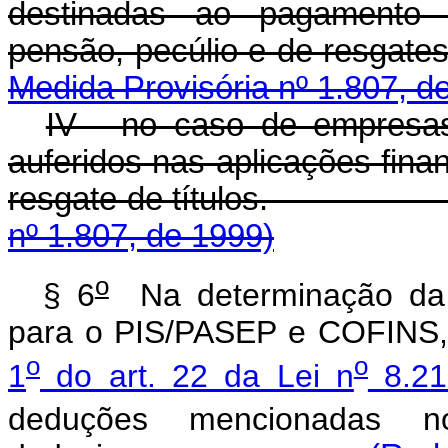
destinadas ao pagamento d
pensão, pecúlio e
Medida Provisória nº 1.807, d
IV - no caso de empresas
auferidos nas aplicações fin
resgate de títul
nº 1.807, de 1999)
o
§ 6
Na determinação da b
para o PIS/PASEP e COFINS, 
o
o
1
do art. 22 da Lei n
8.21
deduções mencionadas