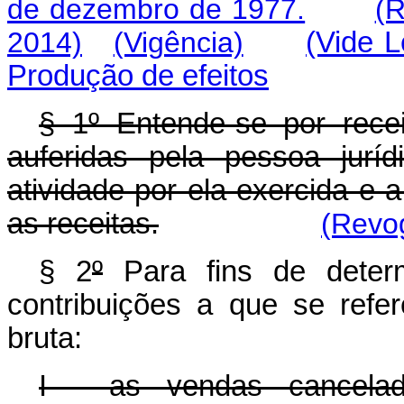
de dezembro de 1977.
(R
2014)
(Vigência)
(Vide 
Produção de efeitos
§ 1º Entende-se por recei
auferidas pela pessoa juríd
atividade por ela exercida e a
as receitas.
(Revog
§ 2
º
Para fins de deter
contribuições a que se refer
bruta:
I - as vendas cancelada