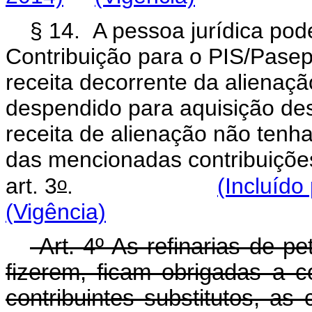
§ 14. A pessoa jurídica pod
Contribuição para o PIS/Pasep
receita decorrente da alienação
despendido para aquisição des
receita de alienação não tenha
das mencionadas contribuições
o
art. 3
.
(Incluído
(Vigência)
Art. 4º As refinarias de pe
fizerem, ficam obrigadas a c
contribuintes substitutos, as 