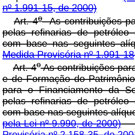
nº 1.991-15, de 2000)
o
Art. 4
As contribuições p
pelas refinarias de petróleo
com base nas seguintes
Medida Provisória nº 1.991-18
o
Art. 4
As contribuições par
e de Formação do Patrimônio
para o Financiamento da Se
pelas refinarias de petróleo
com base nas seguin
pela Lei nº 9.990, de 2000)
Provisória nº 2.158-35, de 200