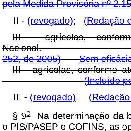
pela Medida Provisória nº 2.1
II -
(revogado)
;
(Redação d
III - agrícolas, confo
Nacional
252, de 2005)
Sem eficáci
III - agrícolas, conforme 
(Incluído p
III -
(revogado)
.
(Redação 
o
§ 9
Na determinação da ba
o PIS/PASEP e COFINS, as ope