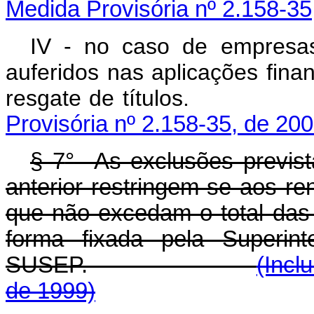
Medida Provisória nº 2.158-35
IV - no caso de empresas
auferidos nas aplicações fin
resgate de títu
Provisória nº 2.158-35, de 200
§ 7
°
As exclusões prevista
anterior restringem-se aos re
que não excedam o total das 
forma fixada pela Superin
SUSEP.
(Incl
de 1999)