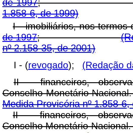
de 1997
1.858-6, de 1999)
I - imobiliários, nos termos
de 1997
;
(R
nº 2.158-35, de 2001)
I - (
revogado
);
(Redação da
II - financeiros, obser
Conselho Monetár
Medida Provisória nº 1.858-6,
II - financeiros, obser
Conselho Monetár