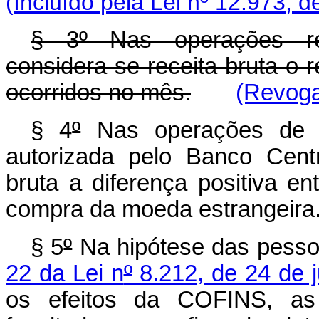
(Incluído pela Lei nº 12.973, d
§ 3º Nas operações re
considera-se receita bruta o r
ocorridos no mês.
(Revoga
§ 4
º
Nas operações de câ
autorizada pelo Banco Centr
bruta a diferença positiva e
compra da moeda estrangeira
§ 5
º
Na hipótese das pessoa
22 da Lei n
º
8.212, de 24 de 
os efeitos da COFINS, a