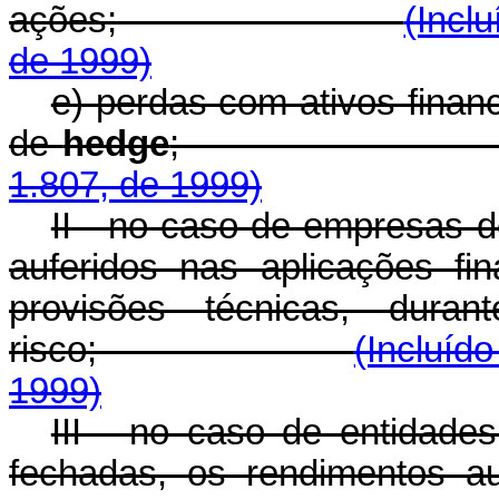
ações;
(Incl
de 1999)
e) perdas com ativos finan
de
hedge
1.807, de 1999)
II - no caso de empresas d
auferidos nas aplicações fi
provisões técnicas, dura
risco;
(Incluíd
1999)
III - no caso de entidades
fechadas, os rendimentos au