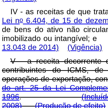
IV - as receitas de que tra
o
Lei n
6.404, de 15 de dezem
de bens do ativo não circulan
imobilizado ou intang
13.043 de 2014)
(Vigência)
V - a receita decorrente 
contribuintes do ICMS, de
operações de exportação, con
do art. 25 da Lei Compleme
1996
.
(Incluí
2008)
(Produção de efeito)