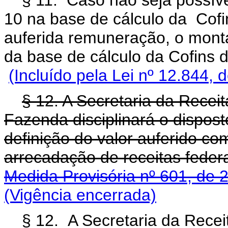
§ 11. Caso não seja possíve
10 na base de cálculo da Cofi
auferida remuneração, o mont
da base de cálculo da Cofin
(Incluído pela Lei nº 12.844, 
§ 12. A Secretaria da Receit
Fazenda disciplinará o dispost
definição do valor auferido c
arrecadação de receitas federa
Medida Provisória nº 601, de 
(Vigência encerrada)
§ 12. A Secretaria da Receit