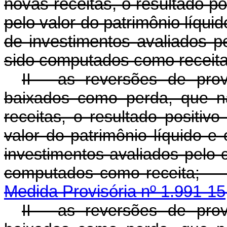
novas receitas, o resultado po
pelo valor do patrimônio líqui
de investimentos avaliados p
sido computados como receita
II - as reversões de pro
baixados como perda, que n
receitas, o resultado positiv
valor do patrimônio líquido e
investimentos avaliados pelo 
computados como
Medida Provisória nº 1.991-15
II - as reversões de pro