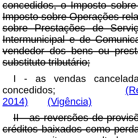
concedidos, o Imposto sobre 
Imposto sobre Operações rela
sobre Prestações de Serviç
Intermunicipal e de Comuni
vendedor dos bens ou prest
substituto tributário;
I - as vendas cancelada
concedidos;
(R
2014)
(Vigência)
II - as reversões de provi
créditos baixados como perd