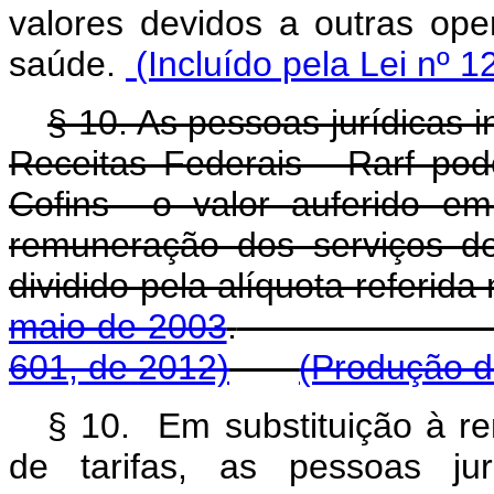
valores devidos a outras ope
saúde.
(Incluído pela Lei nº 1
§ 10. As pessoas jurídicas 
Receitas Federais - Rarf pod
Cofins o valor auferido e
remuneração dos serviços de
dividido pela alíquota referida
maio de 2003
.
601, de 2012)
(Produção de
§ 10. Em substituição à 
de tarifas, as pessoas ju