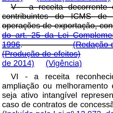
V - a receita decorrente 
contribuintes do ICMS de 
operações de exportação, con
do art. 25 da Lei Compleme
1996
.
(Redação d
(Produção de efeitos)
de 2014)
(Vigência)
VI - a receita reconheci
ampliação ou melhoramento da
seja ativo intangível represe
caso de contratos de co