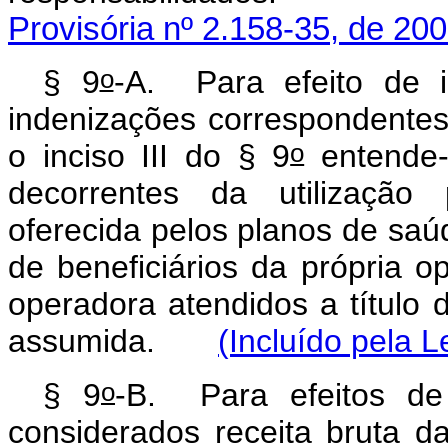
Provisória nº 2.158-35, de 200
o
§ 9
-A. Para efeito de in
indenizações correspondentes
o
o inciso III do § 9
entende-s
decorrentes da utilização 
oferecida pelos planos de saúd
de beneficiários da própria o
operadora atendidos a título 
assumida.
(Incluído pela L
o
§ 9
-B. Para efeitos de
considerados receita bruta d