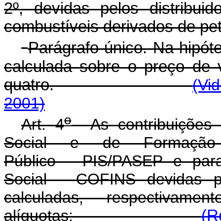
2º, devidas pelos distribui
combustíveis derivados de petr
Parágrafo único. Na hipóte
calculada sobre o preço de v
quatro.
(Vi
2001)
o
Art. 4
As contribuições 
Social e de Formação
Público - PIS/PASEP e par
Social - COFINS devidas pe
calculadas, respectivam
alíquotas:
(R