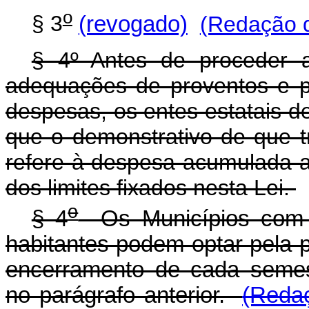
o
§ 3
(revogado)
(Redação d
§ 4º Antes de proceder a
adequações de proventos e 
despesas, os entes estatais d
que o demonstrativo de que tr
refere à despesa acumulada a
dos limites fixados nesta Lei.
o
§ 4
Os Municípios com po
habitantes podem optar pela p
encerramento de cada semes
no parágrafo anterior.
(Redaç