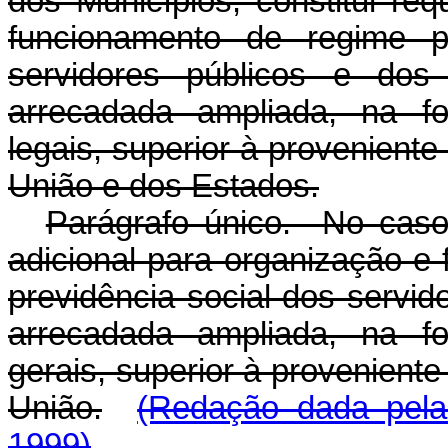
dos Municípios, constitui req
funcionamento de regime pr
servidores públicos e dos m
arrecadada ampliada, na fo
legais, superior à proveniente
União e dos Estados.
Parágrafo único. No caso d
adicional para organização e
previdência social dos servido
arrecadada ampliada, na fo
gerais, superior à proveniente
União.
(Redação dada pela
1999)