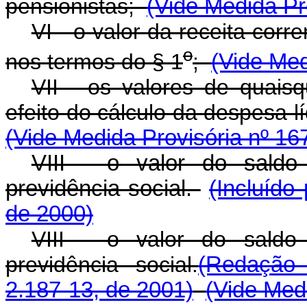
pensionistas;
(Vide Medida Pr
VI - o valor da receita corre
o
nos termos do § 1
;
(Vide Med
VII - os valores de quaisq
efeito do cálculo da despesa lí
(Vide Medida Provisória nº 16
VIII - o valor do saldo
previdência social.
(Incluído
de 2000)
VIII - o valor do saldo
previdência social.
(Redação 
2.187-13, de 2001)
(Vide Med