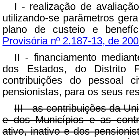
I - realização de avaliaçã
utilizando-se parâmetros gera
plano de custeio e benefí
Provisória nº 2.187-13, de 200
II - financiamento median
dos Estados, do Distrito 
contribuições do pessoal civ
pensionistas, para os seus re
III - as contribuições da Un
e dos Municípios e as contri
ativo, inativo e dos pensioni