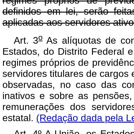
regimes próprios de previdê
definidos em lei, serão feit
aplicadas aos servidores ativo
o
Art. 3
As alíquotas de con
Estados, do Distrito Federal 
regimes próprios de previdênci
servidores titulares de cargos
observadas, no caso das con
inativos e sobre as pensões
remunerações dos servidore
estatal.
(Redação dada pela Le
Art. 4º A União, os Estados