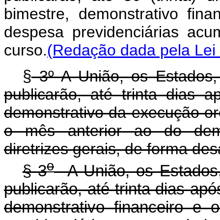
bimestre, demonstrativo fina
despesa previdenciárias acu
curso.
(Redação dada pela Lei 
§
3º A União, os Estados, 
publicarão, até trinta dias
demonstrativo da execução o
o mês anterior ao do demon
diretrizes gerais, de forma de
o
§ 3
A União, os Estados, 
publicarão, até trinta dias a
demonstrativo financeiro e 