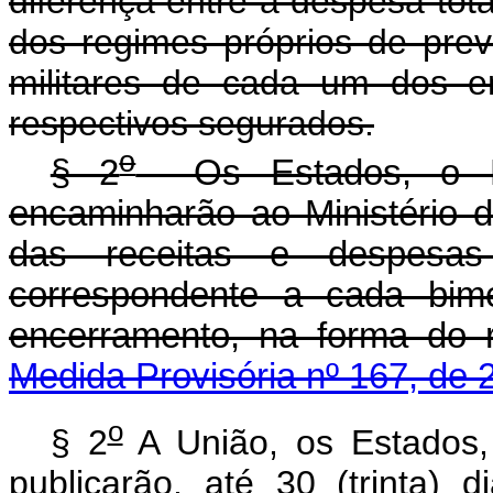
diferença entre a despesa tota
dos regimes próprios de prev
militares de cada um dos en
respectivos segurados.
o
§ 2
Os Estados, o Dis
encaminharão ao Ministério d
das receitas e despesas 
correspondente a cada bime
encerramento, na forma do
Medida Provisória nº 167, de 
o
§ 2
A União, os Estados, 
publicarão, até 30 (trinta)