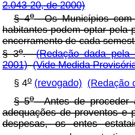
2.043-20, de 2000)
o
§ 4
Os Municípios com po
habitantes podem optar pela p
encerramento de cada semest
o
§ 3
.
(Redação dada pela M
2001)
(Vide Medida Provisóri
o
§ 4
(revogado)
(Redação d
o
§ 5
Antes de proceder a 
adequações de proventos e 
despesas, os entes estatai