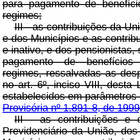
para pagamento de benefício
regimes;
III - as contribuições da Un
e dos Municípios e as contribui
e inativo, e dos pensionistas,
pagamento de benefícios p
regimes, ressalvadas as desp
no art. 6º, inciso VIII, desta
estabelecidos em parâmetros 
Provisória nº 1.891-8, de 1999
III - as contribuições e
Previdenciário da União, dos