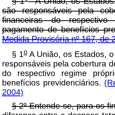
§ 1
A União, os Estados, 
são responsáveis pela cobe
financeiras do respectivo
pagamento de benefícios pr
Medida Provisória nº 167, de 
o
§ 1
A União, os Estados, o 
responsáveis pela cobertura de
do respectivo regime própr
benefícios previdenciários.
(R
2004)
§ 2º Entende-se, para os fi