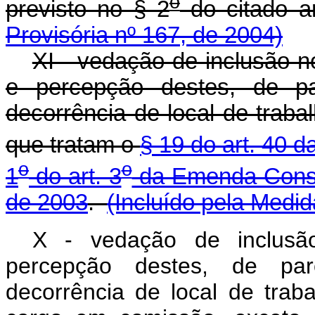
o
previsto no § 2
do citado a
Provisória nº 167, de 2004)
XI - vedação de inclusão no
e percepção destes, de pa
decorrência de local de trab
que tratam o
§ 19 do art. 40 d
o
o
1
do art. 3
da Emenda Consti
de 2003
.
(Incluído pela Medid
X - vedação de inclusão
percepção destes, de par
decorrência de local de trab