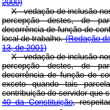
2000)
X - vedação de inclusão nos
percepção destes, de par
decorrência de função de con
local de trabalho.
(Redação da
13, de 2001)
X - vedação de inclusão nos
percepção destes, de par
decorrência de função de c
exceto quando tais parcel
contribuição do servidor que
40 da Constituição
, respeit