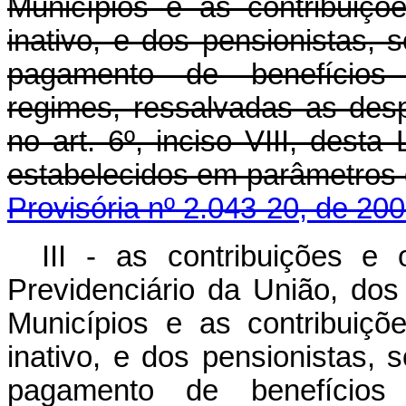
Municípios e as contribuições
inativo, e dos pensionistas, 
pagamento de benefícios p
regimes, ressalvadas as desp
no art. 6º, inciso VIII, desta
estabelecidos em parâmetros
Provisória nº 2.043-20, de 200
III - as contribuições e
Previdenciário da União, dos
Municípios e as contribuições
inativo, e dos pensionistas, 
pagamento de benefícios p