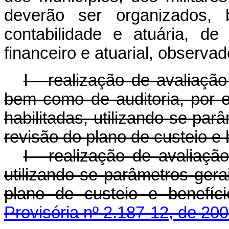
deverão ser organizados,
contabilidade e atuária, de
financeiro e atuarial, observad
I - realização de avaliação
bem como de auditoria, por 
habilitadas, utilizando-se par
revisão do plano de custeio e 
I - realização de avaliaçã
utilizando-se parâmetros gera
plano de custeio e benefí
Provisória nº 2.187-12, de 200