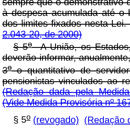
sempre que o demonstrativo d
à despesa acumulada até o b
dos limites fixados nesta Lei
2.043-20, de 2000)
o
§ 5
A União, os Estados, 
deverão informar, anualmente
o
3
o quantitativo de servidore
pensionistas vinculados ao re
(Redação dada pela Medida 
(Vide Medida Provisória nº 16
o
§ 5
(revogado)
(Redação d