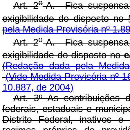
o
Art. 2
-A. Fica suspensa
exigibilidade do disposto no 
pela Medida Provisória nº 1.8
o
Art. 2
-A. Fica suspensa
exigibilidade do disposto no
c
(Redação dada pela Medida 
(Vide Medida Provisória nº 1
10.887, de 2004)
Art. 3º As contribuições d
federais, estaduais e municip
Distrito Federal, inativos e