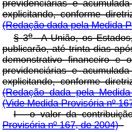
previdenciárias e acumulada
explicitando, conforme diret
(Redação dada pela Medida Pr
o
§ 3
A União, os Estados, 
publicarão, até trinta dias a
demonstrativo financeiro e 
previdenciárias e acumulada
explicitando, conforme diret
(Redação dada pela Medida 
(Vide Medida Provisória nº 16
I - o valor da contribuiç
Provisória nº 167, de 2004)