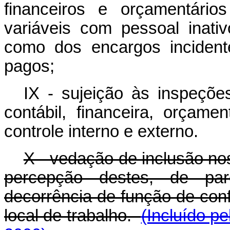
financeiros e orçamentári
variáveis com pessoal inativo
como dos encargos incident
pagos;
IX - sujeição às inspeções
contábil, financeira, orçame
controle interno e externo.
X - vedação de inclusão nos
percepção destes, de par
decorrência de função de con
local de trabalho.
(Incluído p