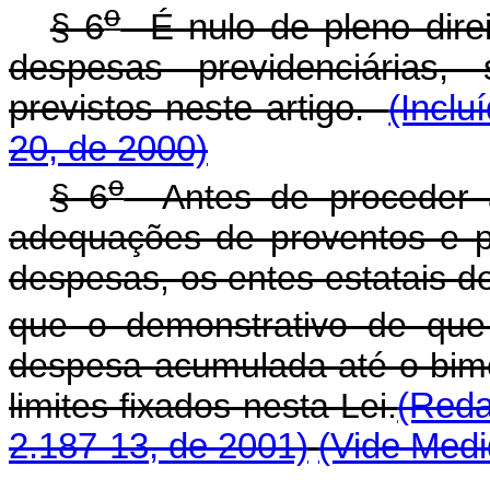
o
§ 6
É nulo de pleno dire
despesas previdenciárias,
previstos neste artigo.
(Inclu
20, de 2000)
o
§ 6
Antes de proceder a 
adequações de proventos e 
despesas, os entes estatais d
que o demonstrativo de que
despesa acumulada até o bime
limites fixados nesta Lei.
(Reda
2.187-13, de 2001)
(Vide Medi