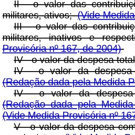
II - o valor das contribui
militares, ativos;
(Vide Medida
III - o valor das contribu
militares, inativos e respe
Provisória nº 167, de 2004)
IV - o valor da despesa total
IV - o valor da despesa t
(Redação dada pela Medida Pr
IV - o valor da despesa t
(Redação dada pela Medida 
(Vide Medida Provisória nº 16
V - o valor da despesa com 