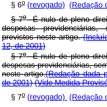
o
§ 6
(revogado)
(Redação d
o
§ 7
É nulo de pleno dire
despesas previdenciárias,
previstos neste artigo.
(Inclu
12, de 2001)
o
§ 7
É nulo de pleno dire
despesas previdenciárias, sem
neste artigo.
(Redação dada pe
de 2001)
(Vide Medida Provisó
o
§ 7
(revogado)
(Redação d