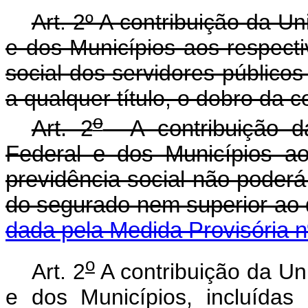
Art. 2º A contribuição da Un
e dos Municípios aos respecti
social dos servidores públicos
a qualquer título, o dobro da 
o
Art. 2
A contribuição da
Federal e dos Municípios ao
previdência social não poderá 
do segurado nem superior ao 
dada pela Medida Provisória n
o
Art. 2
A contribuição da Uni
e dos Municípios, incluídas