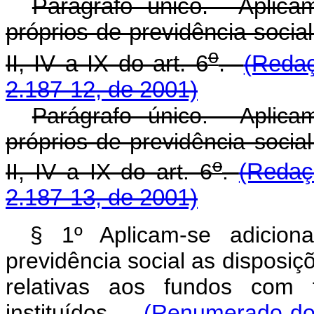
Parágrafo único. Aplicam
próprios de previdência socia
o
II, IV a IX do art. 6
.
(Redaç
2.187-12, de 2001)
Parágrafo único. Aplicam
próprios de previdência socia
o
II, IV a IX do art. 6
.
(Redaç
2.187-13, de 2001)
§ 1º Aplicam-se adicion
previdência social as disposiçõ
relativas aos fundos com f
instituídos.
(Renumerado do 