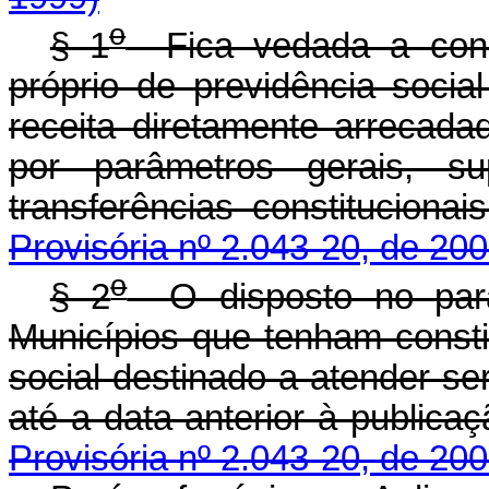
o
§ 1
Fica vedada a const
próprio de previdência soci
receita diretamente arrecada
por parâmetros gerais, su
transferências constitucion
Provisória nº 2.043-20, de 200
o
§ 2
O disposto no parág
Municípios que tenham consti
social destinado a atender serv
até a data anterior à publica
Provisória nº 2.043-20, de 200