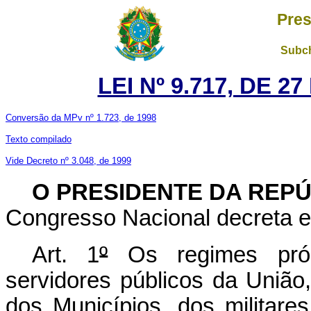
Pres
Subch
LEI Nº 9.717, DE 
Conversão da MPv nº 1.723, de 1998
Texto compilado
Vide Decreto nº 3.048, de 1999
O PRESIDENTE DA REP
Congresso Nacional decreta e 
Art. 1
º
Os regimes própr
servidores públicos da União,
dos Municípios, dos militare