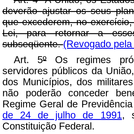
deverão ajustar os seus pla
que excederem, no exercício, o
Lei, para retornar a esses
subseqüente.
(Revogado pela 
Art. 5
º
Os regimes própr
servidores públicos da União,
dos Municípios, dos militare
não poderão conceder benef
Regime Geral de Previdência 
de 24 de julho de 1991
, 
Constituição Federal.