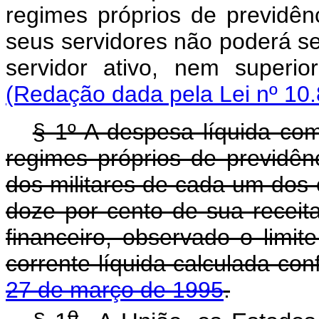
regimes próprios de previdên
seus servidores não poderá ser
servidor ativo, nem superi
(Redação dada pela Lei nº 10.
§ 1º A despesa líquida com
regimes próprios de previdênc
dos militares de cada um dos 
doze por cento de sua receita
financeiro, observado o limit
corrente líquida calculada co
27 de março de 1995
.
o