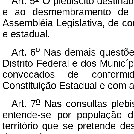
Art. 5
O plebiscito destinad
e ao desmembramento de M
Assembléia Legislativa, de co
e estadual.
o
Art. 6
Nas demais questões
Distrito Federal e dos Municíp
convocados de conformi
Constituição Estadual e com a
o
Art. 7
Nas consultas plebisc
entende-se por população d
território que se pretende d