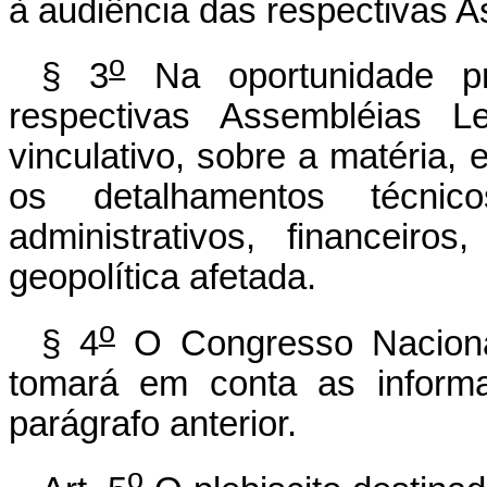
à audiência das respectivas A
o
§ 3
Na oportunidade pre
respectivas Assembléias Le
vinculativo, sobre a matéria,
os detalhamentos técnic
administrativos, financeir
geopolítica afetada.
o
§ 4
O Congresso Nacional
tomará em conta as informa
parágrafo anterior.
o