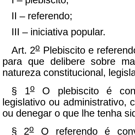
II – referendo;
III – iniciativa popular.
o
Art. 2
Plebiscito e referen
para que delibere sobre ma
natureza constitucional, legisl
o
§ 1
O plebiscito é con
legislativo ou administrativo,
ou denegar o que lhe tenha si
o
§ 2
O referendo é conv