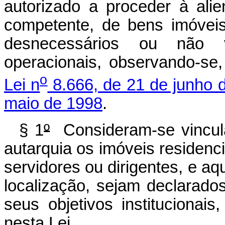
autorizado a proceder à ali
competente, de bens imóvei
desnecessários ou não v
operacionais, observando-se
o
Lei n
8.666, de 21 de junho 
maio de 1998
.
§ 1
º
Consideram-se vincula
autarquia os imóveis residenc
servidores ou dirigentes, e aq
localização, sejam declarad
seus objetivos institucionai
nesta Lei.