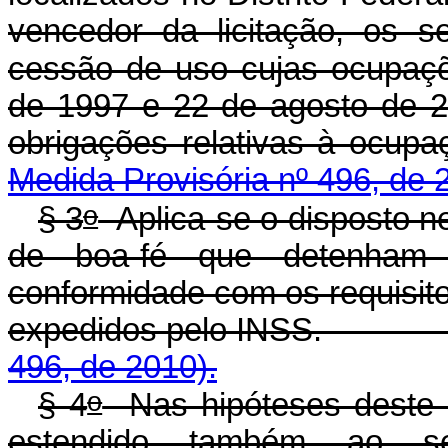
vencedor da licitação, os s
cessão de uso cujas ocupaçõ
de 1997 e 22 de agosto de 
obrigações relativ
Medida Provisória nº 496, de 
o
§ 3
Aplica-se o disposto ne
de boa-fé que detenha
conformidade com os requisit
expedidos pelo INSS
496, de 2010).
o
§ 4
Nas hipóteses deste ar
estendido também ao s