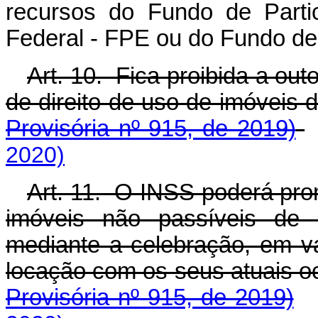
recursos do Fundo de Parti
Federal - FPE ou do Fundo de
Art. 10. Fica proibida a out
de direito de uso de imóve
Provisória nº 915, de 2019)
2020)
Art. 11. O INSS poderá pro
imóveis não passíveis de 
mediante a celebração, em v
locação com os seus atuais
Provisória nº 915, de 2019)