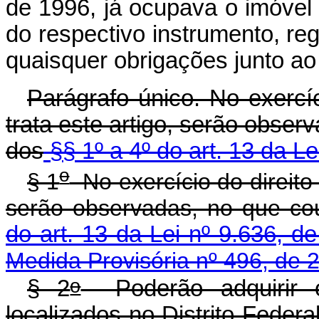
de 1996, já ocupava o imóvel 
do respectivo instrumento, r
quaisquer obrigações junto ao
Parágrafo único. No exercíc
trata este artigo, serão obser
dos
§§ 1º a 4º do art. 13 da Le
o
§ 1
No exercício do direito
serão observadas, no que co
do art. 13 da Lei nº 9.636, d
Medida Provisória nº 496, de 
o
§ 2
Poderão adquirir o
localizados no Distrito Feder