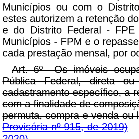
Municípios ou com o Distrit
estes autorizem
a retenção d
e do Distrito Federal - FP
Municípios - FPM e o
repasse
cada prestação mensal, por o
Art. 6º Os imóveis ocupa
Pública Federal, direta ou
cadastramento específico, a r
com a finalidade de composiç
permuta, compra e venda 
Provisória nº 915, de 2019)
2020)