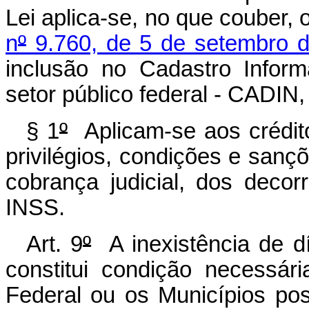
Lei aplica-se, no que couber, 
n
º
9.760, de 5 de setembro 
inclusão no Cadastro Inform
setor público federal - CADIN,
§ 1
º
Aplicam-se aos crédit
privilégios, condições e sançõ
cobrança judicial, dos decor
INSS.
Art. 9
º
A inexistência de d
constitui condição necessár
Federal ou os Municípios po