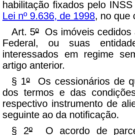
habilitação fixados pelo INS
Lei nº 9.636, de 1998
, no que 
Art. 5
º
Os imóveis cedidos a
Federal, ou suas entidad
interessados em regime sem
artigo
anterior.
§ 1
º
Os cessionários de que
dos termos e das condições
respectivo instrumento de a
seguinte ao da notificação.
§ 2
º
O acordo de parcel