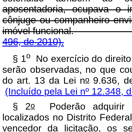
aposentadoria, ocupava o i
cônjuge ou companheiro env
imóvel funcional
496, de 2010).
o
§ 1
No exercício do direito
serão observadas, no que cou
o
do art. 13 da Lei n
9.636,
(Incluído pela Lei nº 12.348, 
o
§ 2
Poderão adquirir o
localizados no Distrito Feder
vencedor da licitação, os s