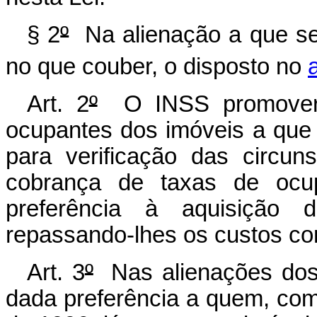
§ 2
º
Na alienação a que se 
no que couber, o disposto no
Art. 2
º
O INSS promoverá 
ocupantes dos imóveis a que 
para verificação das circu
cobrança de taxas de ocup
preferência à aquisição 
repassando-lhes os custos co
Art. 3
º
Nas alienações dos i
dada preferência a quem, c