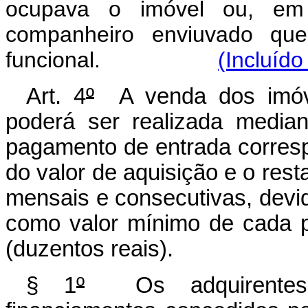
ocupava o imóvel ou, em 
companheiro enviuvado que
funcional.
(Incluído
Art. 4
º
A venda dos imóvei
poderá ser realizada media
pagamento de entrada corres
do valor de aquisição e o rest
mensais e consecutivas, devi
como valor mínimo de cada p
(duzentos reais).
§ 1
º
Os adquirentes d