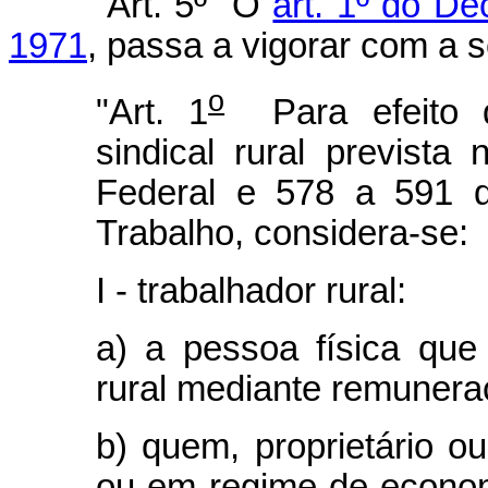
Art. 5º O
art. 1º do De
1971
, passa a vigorar com a 
o
"Art. 1
Para efeito d
sindical rural prevista
Federal e 578 a 591 d
Trabalho, considera-se:
I - trabalhador rural:
a) a pessoa física que
rural mediante remunera
b) quem, proprietário ou
ou em regime de economi