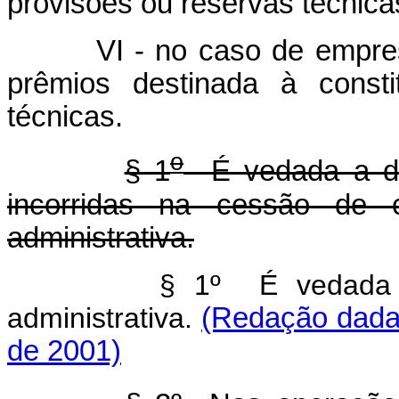
provisões ou reservas técnica
VI - no caso de empresas 
prêmios destinada à consti
técnicas.
o
§ 1
É vedada a de
incorridas na cessão de 
administrativa.
§ 1º É vedada 
administrativa.
(Redação dada 
de 2001)