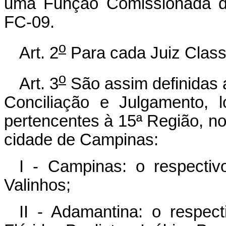
uma Função Comissionada de
FC-09.
o
Art. 2
Para cada Juiz Class
o
Art. 3
São assim definidas a
Conciliação e Julgamento, l
pertencentes à 15ª Região, n
cidade de Campinas:
I - Campinas: o respectiv
Valinhos;
II - Adamantina: o respec