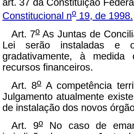
art. 37 da Constituição Feder
o
Constitucional n
19, de 1998.
o
Art. 7
As Juntas de Concili
Lei serão instaladas e o
gradativamente, à medida q
recursos financeiros.
o
Art. 8
A competência terri
Julgamento atualmente existe
de instalação dos novos órgãos
o
Art. 9
No caso de emanci