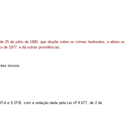
de 25 de julho de 1990, que dispõe sobre os crimes hediondos, e altera os
o de 1977, e dá outras providências.
ntes incisos:
o
o
o
1
-A e § 1
-B, com a redação dada pela Lei n
9.677, de 2 de