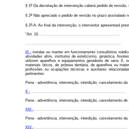
o
§ 1
Da decretação de intervenção caberá pedido de revisão, se
o
§ 2
Não apreciado o pedido de revisão no prazo assinalado no 
o
§ 2
-A. Ao final da intervenção, o interventor apresentará pr
"Art. 10. .....................................................................
...................................................................................
III -
instalar ou manter em funcionamento consultórios médico
atividades afins, institutos de esteticismo, ginástica, fisio
utilizem aparelhos e equipamentos geradores de raios X, sub
materiais óticos, de prótese dentária, de aparelhos ou mater
profissões ou ocupações técnicas e auxiliares relacionad
pertinentes:
Pena - advertência, intervenção, interdição, cancelamento da 
X -
..................................................................................
Pena - advertência, intervenção, interdição, cancelamento de 
XIII -
.................................................................................
Pena - advertência, intervenção, interdição, cancelamento da l
XIV -
................................................................................