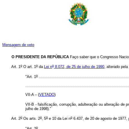
Mensagem de veto
O PRESIDENTE DA REPÚBLICA
Faço saber que o Congresso Nacion
o
o
o
Art. 1
O art. 1
da
Lei n
8.072, de 25 de julho de 1990
, alterado pela
o
"Art. 1
..............................................................................
..........................................................................................
VII-A – (
VETADO
)
VII-B - falsificação, corrupção, adulteração ou alteração de p
julho de 1998)."
o
o
o
o
Art. 2
Os arts. 2
, 5
e 10 da Lei n
6.437, de 20 de agosto de 1977, 
o
"Art. 2
.............................................................................