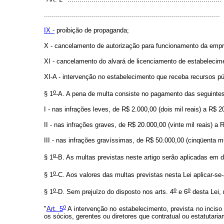
........................................................................................
IX -
proibição de propaganda;
X - cancelamento de autorização para funcionamento da emp
XI - cancelamento do alvará de licenciamento de estabelecim
XI-A - intervenção no estabelecimento que receba recursos pú
o
§ 1
-A. A pena de multa consiste no pagamento das seguintes
I - nas infrações leves, de R$ 2.000,00 (dois mil reais) a R$ 20
II - nas infrações graves, de R$ 20.000,00 (vinte mil reais) a 
III - nas infrações gravíssimas, de R$ 50.000,00 (cinqüenta mi
o
§ 1
-B. As multas previstas neste artigo serão aplicadas em 
o
§ 1
-C. Aos valores das multas previstas nesta Lei aplicar-se-
o
o
o
§ 1
-D. Sem prejuízo do disposto nos arts. 4
e 6
desta Lei, 
o
"
Art. 5
A intervenção no estabelecimento, prevista no inciso 
os sócios, gerentes ou diretores que contratual ou estatutari