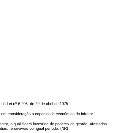
o
o
da Lei n
6.205, de 29 de abril de 1975.
á em consideração a capacidade econômica do infrator."
entor, o qual ficará investido de poderes de gestão, afastados
dias, renováveis por igual período. (NR)