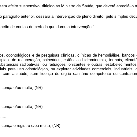
m efeito suspensivo, dirigido ao Ministro da Saúde, que deverá apreciá-lo no
parágrafo anterior, cessará a intervenção de pleno direito, pelo simples dec
estação de contas do período que durou a intervenção."
s, odontológicos e de pesquisas clínicas, clínicas de hemodiálise, bancos 
terapia e de recuperação, balneários, estâncias hidrominerais, termais, cli
stâncias radioativas, ou radiações ionizantes e outras, estabelecimentos,
iais para uso odontológico, ou explorar atividades comerciais, industriais
as com a saúde, sem licença do órgão sanitário competente ou contrari
licença e/ou multa; (NR)
licença e/ou multa; (NR)
......
icença e registro e/ou multa; (NR)