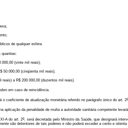
resa;
ento;
blicos de qualquer esfera.
 quantias:
.000,00 (vinte mil reais);
R$ 50.000,00 (cinqüenta mil reais);
l reais) a R$ 200.000,00 (duzentos mil reais).
dobro em caso de reincidência.
á o coeficiente de atualização monetária referido no parágrafo único do art. 2
na aplicação da penalidade de multa a autoridade sanitária competente levar
o
XI-A do art. 2
, será decretada pelo Ministro da Saúde, que designará interv
amente são detentores de tais poderes e não poderá exceder a cento e oitenta 