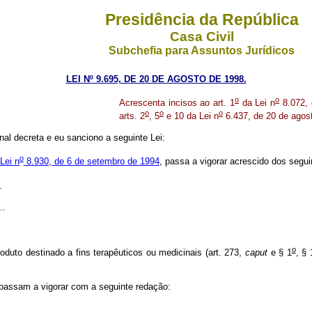
Presidência da República
Casa Civil
Subchefia para Assuntos Jurídicos
LEI Nº 9.695, DE 20 DE AGOSTO DE 1998.
o
o
Acrescenta incisos ao art. 1
da Lei n
8.072, 
o
o
o
arts. 2
, 5
e 10 da Lei n
6.437, de 20 de agost
al decreta e eu sanciono a seguinte Lei:
o
Lei n
8.930, de 6 de setembro de 1994
, passa a vigorar acrescido dos segui
.
..
o
roduto destinado a fins terapêuticos ou medicinais (art. 273,
caput
e § 1
, § 
passam a vigorar com a seguinte redação: