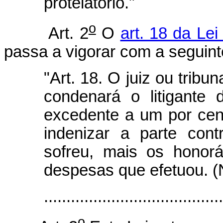
protelatório."
o
Art. 2
O
art. 18 da Lei
passa a vigorar com a seguint
"Art. 18. O juiz ou tribu
condenará o litigante
excedente a um por cen
indenizar a parte cont
sofreu, mais os honorá
despesas que efetuou. 
.......................................
o