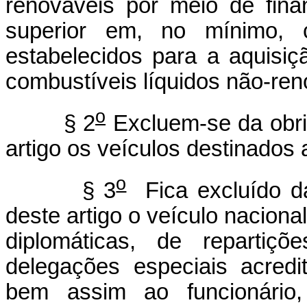
renováveis por meio de fina
superior em, no mínimo, 
estabelecidos para a aquisi
combustíveis líquidos não-ren
o
§ 2
Excluem-se da obrig
artigo os veículos destinados 
o
§ 3
Fica excluído da
deste artigo o veículo naciona
diplomáticas, de repartiç
delegações especiais acredi
bem assim ao funcionário, 