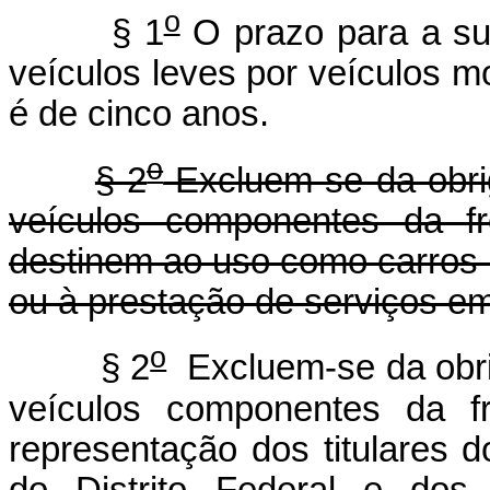
o
§ 1
O prazo para a subs
veículos leves por veículos
é de cinco anos.
o
§ 2
Excluem-se da obrig
veículos componentes da f
destinem ao uso como carros 
ou à prestação de serviços em 
o
§ 2
Excluem-se da obrig
veículos componentes da f
representação dos titulares 