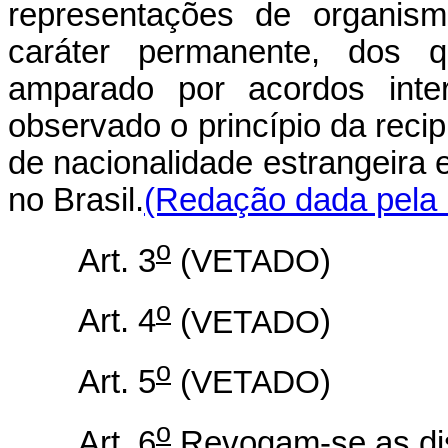
representações de organism
caráter permanente, dos 
amparado por acordos inter
observado o princípio da reci
de nacionalidade estrangeira
no Brasil.
(Redação dada pela L
o
Art. 3
(
VETADO
)
o
Art. 4
(
VETADO
)
o
Art. 5
(
VETADO
)
o
Art. 6
Revogam-se as dis