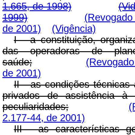
1.665, de 1998)
(Vi
1999)
(Revogado 
de 2001)
(Vigência)
I - a constituição, organi
das operadoras de plan
saúde;
(Revogado 
de 2001)
II - as condições técnicas
privados de assistência 
peculiaridades;
(
2.177-44, de 2001)
III - as características g