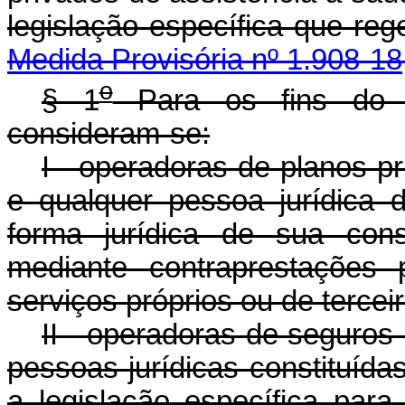
legislação específica q
Medida Provisória nº 1.908-18
o
§ 1
Para os fins do 
consideram-se:
I - operadoras de planos p
e qualquer pessoa jurídica d
forma jurídica de sua cons
mediante contraprestações 
serviços próprios ou de tercei
II - operadoras de seguros
pessoas jurídicas constituíd
a legislação específica para