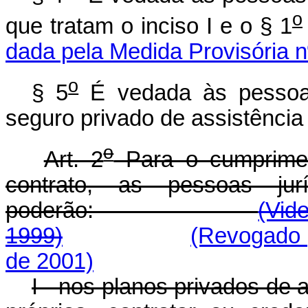
o
que tratam o inciso I e o § 1
dada pela Medida Provisória n
o
§ 5
É vedada às pessoas
seguro privado de assistência
o
Art. 2
Para o cumprimen
contrato, as pessoas ju
poderão:
(Vid
1999)
(Revogado p
de 2001)
I - nos planos privados de 