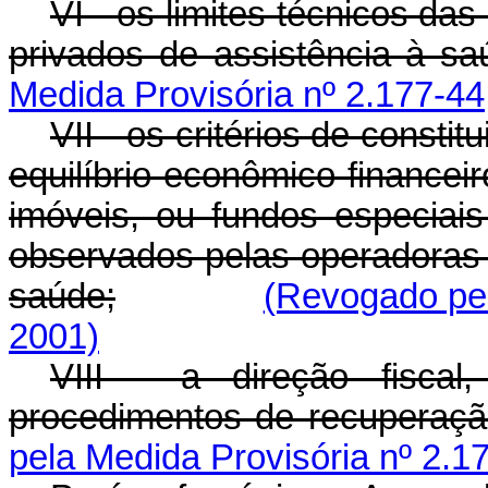
VI - os limites técnicos d
privados de assistência à s
Medida Provisória nº 2.177-44
VII - os critérios de const
equilíbrio econômico-financei
imóveis, ou fundos especiai
observados pelas operadoras 
saúde;
(Revogado pel
2001)
VIII - a direção fiscal,
procedimentos de recuperação
pela Medida Provisória nº 2.1