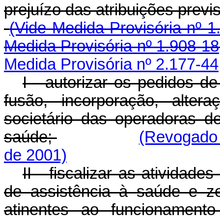
prejuízo das atribuições p
(Vide Medida Provisória nº 1
Medida Provisória nº 1.908-18
Medida Provisória nº 2.177-44
I - autorizar os pedidos de
fusão, incorporação, alter
societário das operadoras d
saúde;
(Revogado 
de 2001)
II - fiscalizar as atividad
de assistência à saúde e z
atinentes ao funcionament