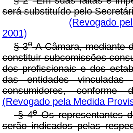
§ 2
Em suas faltas e imp
será substituído pelo Secretár
(Revogado pela
2001)
o
§ 3
A Câmara, mediante d
constituir subcomissões consu
dos profissionais e dos esta
das entidades vinculadas
consumidores, conforme d
(Revogado pela Medida Provis
o
§ 4
Os representantes de
serão indicados pelas respe