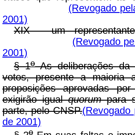
(Revogado pela
2001)
XIX - um representante 
(Revogado pel
2001)
o
§ 1
As deliberações da 
votos, presente a maioria
proposições aprovadas por 
exigirão igual
quorum
para 
parte, pelo CNSP.
(Revogado p
de 2001)
o