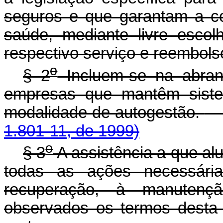
seguros e que garantam a co
saúde, mediante livre esco
respectivo serviço e reembol
o
§ 2
Incluem-se na abran
empresas que mantêm siste
modalidade de autogestão.
1.801-11, de 1999)
o
§ 3
A assistência a que al
todas as ações necessár
recuperação, à manutenç
observados os termos desta 