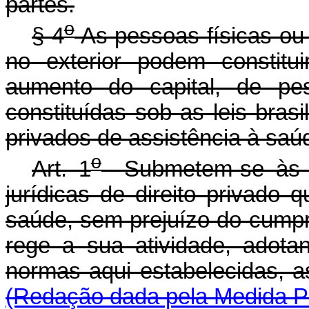
partes.
o
§ 4
As pessoas físicas ou 
no exterior podem constitui
aumento do capital, de pes
constituídas sob as leis bras
privados de assistência à saú
o
Art. 1
Submetem-se às di
jurídicas de direito privado
saúde, sem prejuízo do cumpr
rege a sua atividade, adota
normas aqui estabelecidas, a
(Redação dada pela Medida Pr