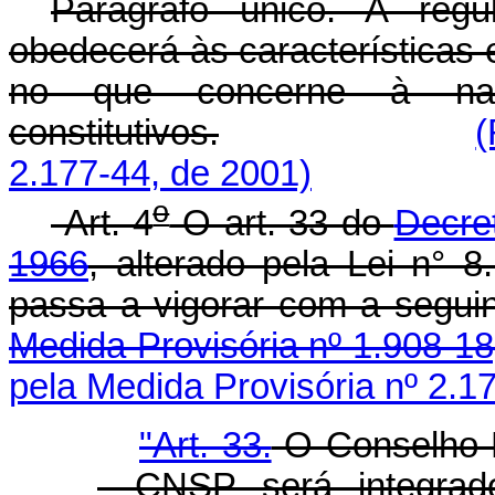
Parágrafo único. A regu
obedecerá às características
no que concerne à nat
constitutivos.
(
2.177-44, de 2001)
o
Art. 4
O art. 33 do
Decre
1966
, alterado pela Lei n° 
passa a vigorar com a segui
Medida Provisória nº 1.908-18
pela Medida Provisória nº 2.1
"Art. 33.
O Conselho N
- CNSP será integrad