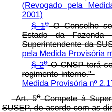
(Revogado pela Medida
2001)
o
§ 1
O Conselho será
Estado da Fazenda 
Superintendente da SU
pela Medida Provisória n
o
§ 2
O CNSP terá seu
regimento interno."
Medida Provisória nº 2.1
o
Art. 5
Compete à Superi
SUSEP, de acordo com as dir