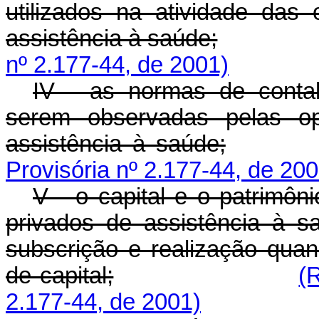
utilizados na atividade das
assistência à saúde;
nº 2.177-44, de 2001)
IV - as normas de contabil
serem observadas pelas op
assistência à saúde;
Provisória nº 2.177-44, de 200
V - o capital e o patrimôn
privados de assistência à 
subscrição e realização qua
de capital;
(
2.177-44, de 2001)