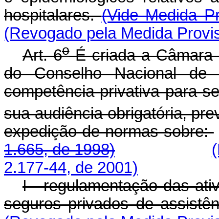
hospitalares.
(Vide Medida Pr
(Revogado pela Medida Provis
o
Art. 6
É criada a Câmara 
do Conselho Nacional de
competência privativa para s
sua audiência obrigatória, prev
expedição de normas sobre:
1.665, de 1998)
2.177-44, de 2001)
I - regulamentação das ati
seguros privados de assistê