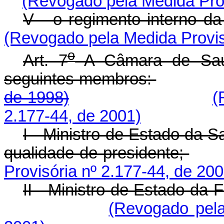
(Revogado pela Medida Prov
V - o regimento interno d
(Revogado pela Medida Provis
o
Art. 7
A Câmara de Saú
seguintes membros:
de 1998)
(
2.177-44, de 2001)
I - Ministro de Estado da S
qualidade de presidente;
Provisória nº 2.177-44, de 200
II - Ministro de Estado da 
(Revogado pela