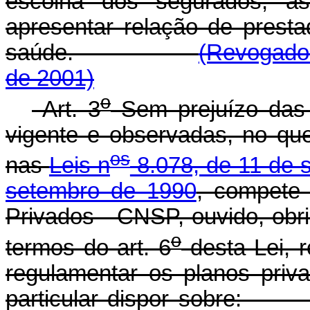
escolha dos segurados, a
apresentar relação de presta
saúde.
(Revogado 
de 2001)
o
Art. 3
Sem prejuízo das a
vigente e observadas, no qu
os
nas
Leis n
8.078, de 11 de 
setembro de 1990
, compete
Privados - CNSP, ouvido, obri
o
termos do art. 6
desta Lei, r
regulamentar os planos priv
particular dispor 