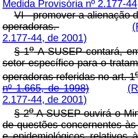
Medida Provisória nº 2.177-44
VI - promover a alienação 
operadoras.
(
2.177-44, de 2001)
o
§ 1
A SUSEP contará, em 
setor específico para o trat
operadoras referidas no art. 1
nº 1.665, de 1998)
(R
2.177-44, de 2001)
o
§ 2
A SUSEP ouvirá o Mini
de questões concernentes às 
e epidemiológicos relativos