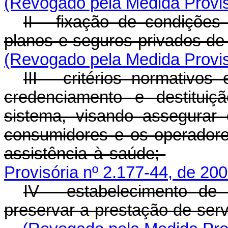
(Revogado pela Medida Provis
II - fixação de condições
planos e seguros privados de
(Revogado pela Medida Provis
III - critérios normativo
credenciamento e destituiç
sistema, visando assegurar 
consumidores e os operadore
assistência à saúde;
Provisória nº 2.177-44, de 200
IV - estabelecimento de
preservar a prestação de ser