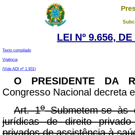
Pres
Subch
LEI Nº 9.656, D
Texto compilado
Vigência
(Vide ADI nº 1.
931)
O PRESIDENTE DA 
Congresso Nacional decreta e 
o
Art. 1
Submetem-se às di
jurídicas de direito priva
privados de assistência à sa