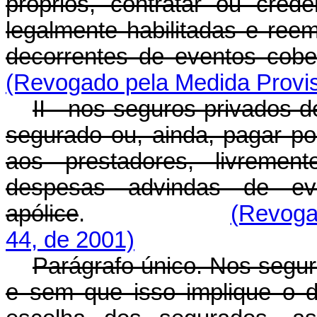
próprios, contratar ou crede
legalmente habilitadas e ree
decorrentes de eventos cober
(Revogado pela Medida Provis
II - nos seguros privados 
segurado ou, ainda, pagar po
aos prestadores, livremen
despesas advindas de eve
apólice
.
(Revoga
44, de 2001)
Parágrafo único. Nos segur
e sem que isso implique o de