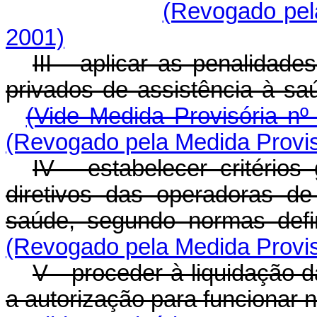
(Revogado pela
2001)
III - aplicar as penalidad
privados de assistência à sa
(Vide Medida Provisória nº
(Revogado pela Medida Provis
IV - estabelecer critérios
diretivos das operadoras de
saúde, segundo normas def
(Revogado pela Medida Provis
V - proceder à liquidação 
a autorização para funcionar 