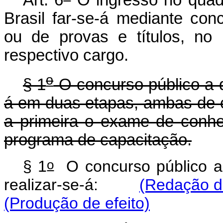
Brasil far-se-á mediante con
ou de provas e títulos, no p
respectivo cargo.
o
§ 1
O concurso público a qu
á em duas etapas, ambas de c
a primeira o exame de conhe
programa de capacitação.
o
§ 1
O concurso público a
realizar-se-á:
(Redação da
(Produção de efeito)