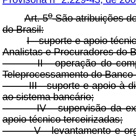
o
Art. 5
São atribuições d
do Brasil:
I - suporte e apoio técni
Analistas e Procuradores do B
II - operação do co
Teleprocessamento do Banco 
III - suporte e apoio à
ao sistema bancário;
IV - supervisão da e
apoio técnico terceirizadas;
V - levantamento e or