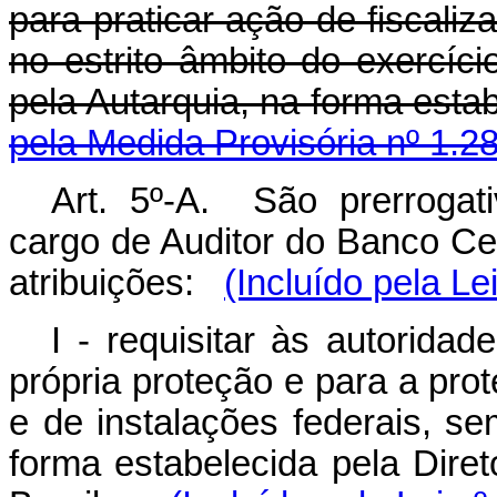
para praticar ação de fiscaliz
no estrito âmbito do exercíci
pela Autarquia, na forma es
pela Medida Provisória nº 1.2
Art. 5º-A. São prerrogati
cargo de Auditor do Banco Cen
atribuições:
(Incluído pela Le
I - requisitar às autorida
própria proteção e para a pro
e de instalações federais, s
forma estabelecida pela Dire