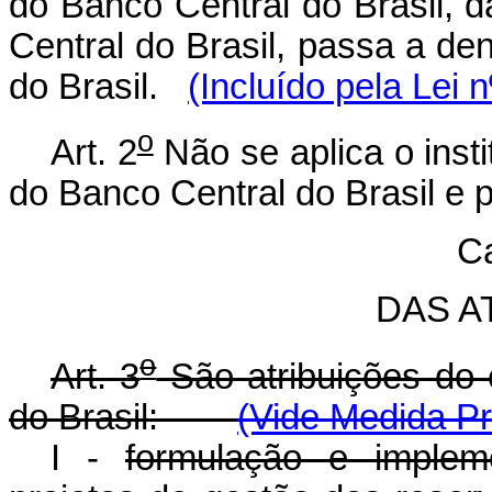
do Banco Central do Brasil, d
Central do Brasil, passa a de
do Brasil.
(Incluído pela Lei 
o
Art. 2
Não se aplica o insti
do Banco Central do Brasil e p
Ca
DAS A
o
Art. 3
São atribuições do 
do Brasil:
(Vide Medida Pr
I -
formulação e implem