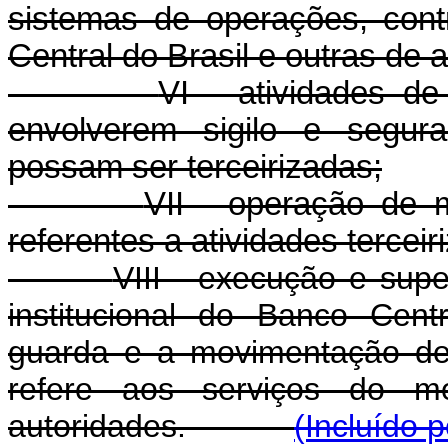
sistemas de operações, cont
Central do Brasil e outras de 
VI - atividades de
envolverem sigilo e segur
possam ser terceirizadas;
VII - operação de 
referentes a atividades terceir
VIII - execução e sup
institucional do Banco Cent
guarda e a movimentação de
refere aos serviços do me
autoridades.
(Incluído 