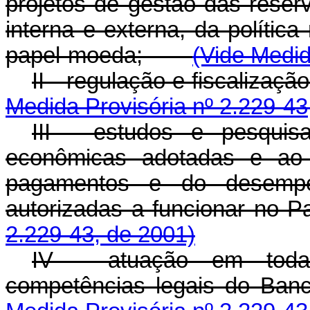
projetos de gestão das reserv
interna e externa, da políti
papel-moeda;
(Vide Medid
II - regulação e fiscali
Medida Provisória nº 2.229-43
III - estudos e pesquis
econômicas adotadas e ao
pagamentos e do desempenh
autorizadas a funcionar 
2.229-43, de 2001)
IV - atuação em todas
competências legais do 