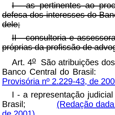
I - as pertinentes ao procu
defesa dos interesses do Banc
dele;
II - consultoria e assesso
próprias da profissão de advo
o
Art. 4
São atribuições dos 
Banco Central do Brasil:
Provisória nº 2.229-43, de 200
I - a representação judicia
Brasil;
(Redação dada 
de 2001)