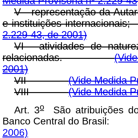
Medida Provisória nº 2.229-43
V - representação da Autar
e instituições internac
2.229-43, de 2001)
VI - atividades de nature
relacionadas.
(Vid
2001)
VII -
(Vide Medida Pr
VIII -
(Vide Medida Pr
o
Art. 3
São atribuições dos
Banco Central do Brasi
2006)