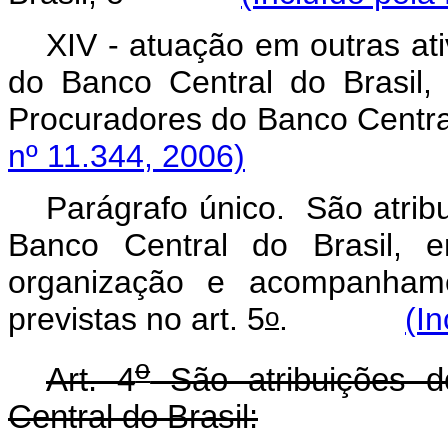
XIV - atuação em outras at
do Banco Central do Brasil, 
Procuradores do Banco Ce
nº 11.344, 2006)
Parágrafo único. São atrib
Banco Central do Brasil, e
organização e acompanhame
o
previstas no art. 5
.
(In
o
Art. 4
São atribuições d
Central do Brasil: