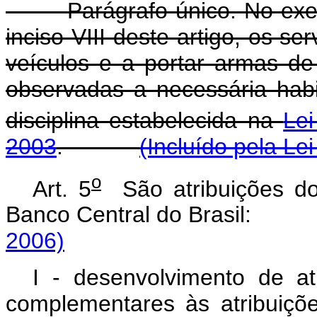
Parágrafo único. No exer
inciso VIII deste artigo, os se
veículos e a portar armas de 
observadas a necessária habi
disciplina estabelecida na
Lei
2003
.
(Incluído pela Le
o
Art. 5
São atribuições dos
Banco Central do Brasi
2006)
I - desenvolvimento de ati
complementares às atribuiçõ