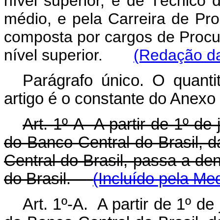
nível superior, e de Técnico 
médio, e pela Carreira de Pro
composta por cargos de Procur
nível superior.
(Redação da
Parágrafo único. O quanti
artigo é o constante do Anexo 
Art. 1º-A A partir de 1º de
do Banco Central do Brasil, d
Central do Brasil, passa a de
do Brasil.
(Incluído pela Me
Art. 1º-A. A partir de 1º de