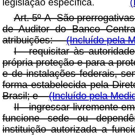
legislação específica.
(
Art. 5º-A São prerrogativas
de Auditor do Banco Centra
atribuições:
(Incluído pela 
I - requisitar às autorida
própria proteção e para a pro
e de instalações federais, s
forma estabelecida pela Dire
Brasil; e
(Incluído pela Medi
II - ingressar livremente e
funcione sede ou dependênc
instituição autorizada a func