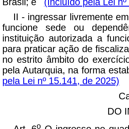
Brasil; e
(Incluído pela Lei n
II - ingressar livremente e
funcione sede ou dependênc
instituição autorizada a func
para praticar ação de fiscaliz
no estrito âmbito do exercíci
pela Autarquia, na forma est
pela Lei nº 15.141, de 2025)
Ca
DO 
o
Art. 6
O ingresso no quad