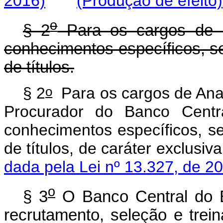
2016)
(Produção de efeito)
o
§ 2
Para os cargos de n
conhecimentos específicos, se
de títulos.
o
§ 2
Para os cargos de Anal
Procurador do Banco Centr
conhecimentos específicos, se
de títulos, de caráter exclu
dada pela Lei nº 13.327, de 2
o
§ 3
O Banco Central do Br
recrutamento, seleção e tre