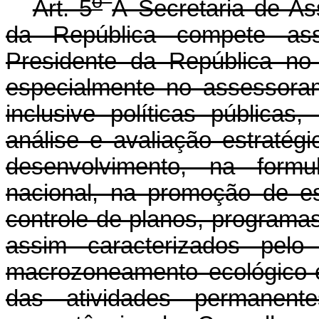
o
Art. 5
À Secretaria de As
da República compete assi
Presidente da República no
especialmente no assessoram
inclusive políticas pública
análise e avaliação estratégi
desenvolvimento, na formu
nacional, na promoção de e
controle de planos, programas
assim caracterizados pelo
macrozoneamento ecológico
das atividades permanent