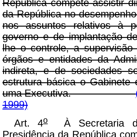
República compete assistir d
da República no desempenho 
nos assuntos relativos à p
governo e de implantação de
lhe o controle, a supervisã
órgãos e entidades da Admin
indireta, e de sociedades 
estrutura básica o Gabinete 
uma Executiva.
1999)
o
Art. 4
À Secretaria
Presidência da República comp