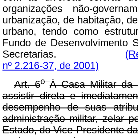
organizações não-governa
urbanização, de habitação, d
urbano, tendo como estrutu
Fundo de Desenvolvimento So
Secretarias.
(R
nº 2.216-37, de 2001)
o
Art. 6
À Casa Militar da
assistir direta e imediatam
desempenho de suas atribui
administração militar, zelar
Estado, do Vice-Presidente da 