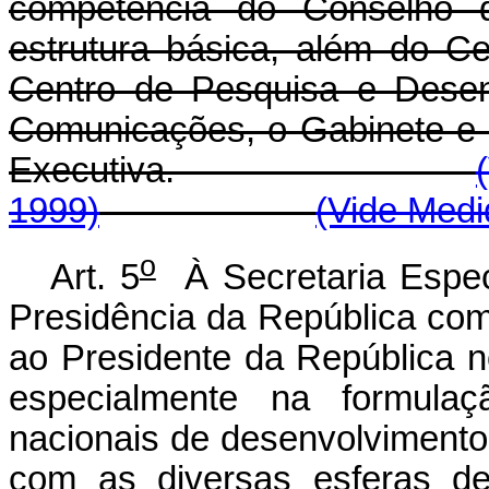
competência do Conselho 
estrutura básica, além do C
Centro de Pesquisa e Desen
Comunicações, o Gabinete e 
Executiva.
1999)
(Vide Medi
o
Art. 5
À Secretaria Espec
Presidência da República comp
ao Presidente da República 
especialmente na formulaç
nacionais de desenvolvimento
com as diversas esferas de