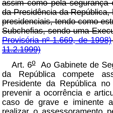
assim como pela segurança d
da Presidência da República,
presidenciais, tendo como est
Subchefias, sendo 
Provisória nº 1.669, de 1998)
11.2.1999)
o
Art. 6
Ao Gabinete de Segu
da República compete assi
Presidente da República no
prevenir a ocorrência e arti
caso de grave e iminente am
realizar o assessoramento p