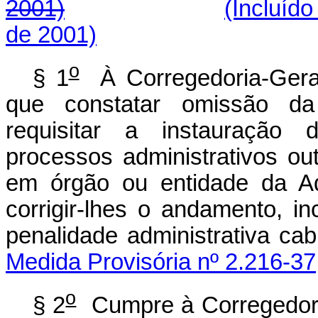
2001)
(Incluído
de 2001)
o
§ 1
À Corregedoria-Geral 
que constatar omissão da
requisitar a instauração 
processos administrativos ou
em órgão ou entidade da Ad
corrigir-lhes o andamento, i
penalidade administ
Medida Provisória nº 2.216-37
o
§ 2
Cumpre à Corregedoria