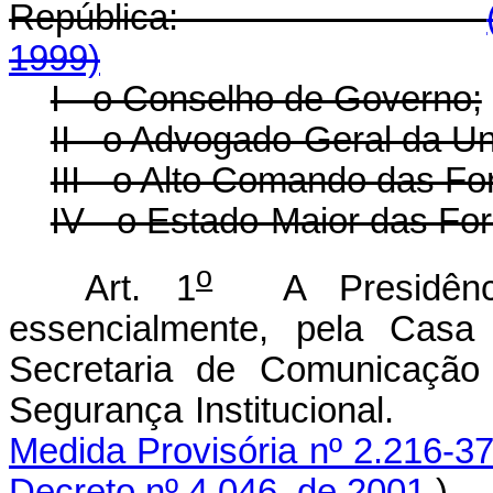
República:
1999)
I - o Conselho de Governo;
II - o Advogado-Geral da Un
III - o Alto Comando das F
IV - o Estado-Maior das Fo
o
Art. 1
A Presidência
essencialmente, pela Casa C
Secretaria de Comunicação
Segurança Institucional.
Medida Provisória nº 2.216-37
Decreto nº 4.046, de 2001
.)