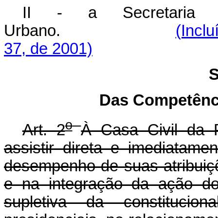
II - a Secretaria E
Urbano.
(Inclu
37, de 2001)
S
Das Competênci
o
Art. 2
À Casa Civil da 
assistir direta e imediatam
desempenho de suas atribuiç
e na integração da ação do
supletiva da constitucio