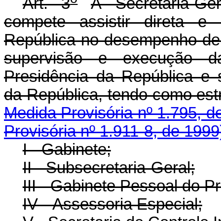
Art. 3
À Secretaria-Ge
compete assistir direta e
República no desempenho de 
supervisão e execução das
Presidência da República e 
da República, tendo 
Medida Provisória nº 1.795, d
Provisória nº 1.911-8, de 1999
I - Gabinete;
II - Subsecretaria-Geral;
III - Gabinete Pessoal do P
IV - Assessoria Especial;