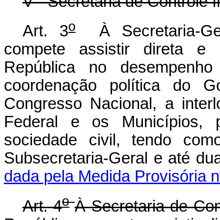
V - Secretaria de Controle I
o
Art. 3
À Secretaria-Ger
compete assistir direta e
República no desempenho d
coordenação política do G
Congresso Nacional, a inter
Federal e os Municípios, p
sociedade civil, tendo com
Subsecretaria-Geral e a
dada pela Medida Provisória n
o
Art. 4
À Secretaria de Co