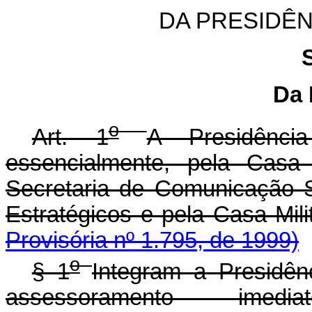
DA PRESIDÊN
Da 
o
Art. 1
A Presidênci
essencialmente, pela Casa C
Secretaria de Comunicação S
Estratégicos e pel
Provisória nº 1.795, de 1999)
o
§ 1
Integram a Presidê
assessoramento ime