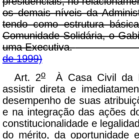
presidenciais, no relacionam
os demais níveis da Adminis
tendo como estrutura básic
Comunidade Solidária, o Gabi
uma Executiva.
de 1999)
o
Art. 2
À Casa Civil da 
assistir direta e imediatam
desempenho de suas atribuiç
e na integração das ações do
constitucionalidade e legalida
do mérito, da oportunidade 