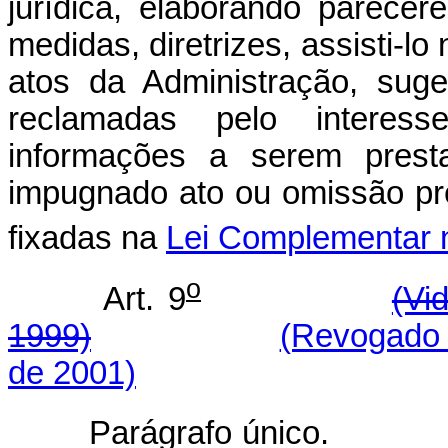
jurídica, elaborando parece
medidas, diretrizes, assisti-lo
atos da Administração, suger
reclamadas pelo interess
informações a serem prest
impugnado ato ou omissão pres
fixadas na
Lei Complementar 
o
Art. 9
(Vi
1999)
(Revogado 
de 2001)
Parágrafo único.