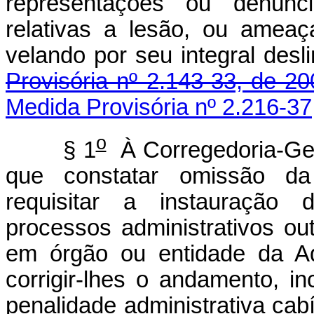
representações ou denúnc
relativas a lesão, ou ameaç
velando por seu int
Provisória nº 2.143-33, de 20
Medida Provisória nº 2.216-37
o
§ 1
À Corregedoria-Gera
que constatar omissão da
requisitar a instauração 
processos administrativos ou
em órgão ou entidade da Ad
corrigir-lhes o andamento, i
penalidade administ