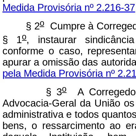
Medida Provisória nº 2.216-37
o
§ 2
Cumpre à Corregedor
o
§ 1
, instaurar sindicânci
conforme o caso, representa
apurar a omissão das aut
pela Medida Provisória nº 2.2
o
§ 3
A Corregedori
Advocacia-Geral da União os
administrativa e todos quanto
bens, o ressarcimento ao er