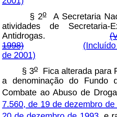
2001)
o
§ 2
A Secretaria Nac
atividades de Secretaria-
Antidrogas.
(
1998)
(Incluíd
de 2001)
o
§ 3
Fica alterada para 
a denominação do Fundo d
Combate ao Abuso de Drogas
7.560, de 19 de dezembro de
20 de dezembro de 1993,
e ra