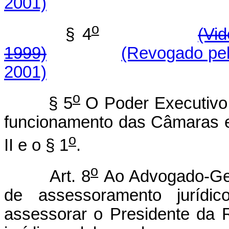
2001)
o
§ 4
(Vi
1999)
(Revogado pel
2001)
o
§ 5
O Poder Executivo
funcionamento das Câmaras e
o
II e o § 1
.
o
Art. 8
Ao Advogado-Ger
de assessoramento jurídi
assessorar o Presidente da 