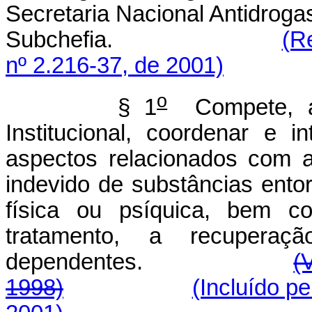
Secretaria Nacional Antidroga
Subchefia.
(R
nº 2.216-37, de 2001)
o
§ 1
Compete, ai
Institucional, coordenar e
aspectos relacionados com 
indevido de substâncias ent
física ou psíquica, bem c
tratamento, a recupera
dependentes.
(
1998)
(Incluído p