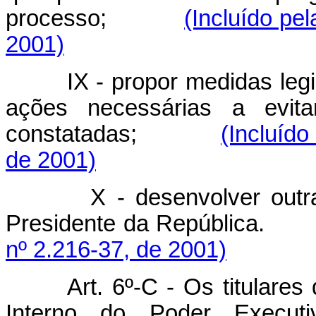
processo;
(Incluído pe
2001)
IX - propor medidas legisla
ações necessárias a evitar
constatadas;
(Incluído
de 2001)
X - desenvolver outras a
Presidente da Repúbli
nº 2.216-37, de 2001)
Art. 6º-C -
Os titulares
Interno do Poder Executi