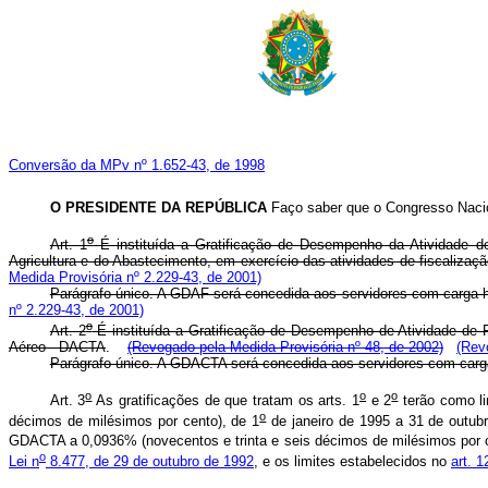
Conversão da MPv nº 1.652-43, de 1998
O PRESIDENTE DA REPÚBLICA
Faço saber que o Congresso Nacio
o
Art. 1
É instituída a Gratificação de Desempenho da Atividade d
Agricultura e do Abastecimento, em exercício das atividades de fisc
Medida Provisória nº 2.229-43, de 2001)
Parágrafo único. A GDAF será concedida aos servidores com
nº 2.229-43, de 2001)
o
Art. 2
É instituída a Gratificação de Desempenho de Atividade de 
Aéreo - DACTA
.
(Revogado pela Medida Provisória nº 48, de 2002)
(Rev
Parágrafo único. A GDACTA será concedida aos servidores co
o
o
o
Art. 3
As gratificações de que tratam os arts. 1
e 2
terão como li
o
décimos de milésimos por cento), de 1
de janeiro de 1995 a 31 de outubr
GDACTA a 0,0936% (novecentos e trinta e seis décimos de milésimos por ce
o
Lei n
8.477, de 29 de outubro de 1992
, e os limites estabelecidos no
art. 1