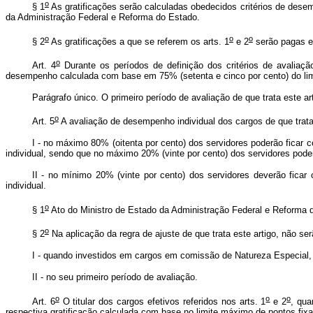
o
§ 1
As gratificações serão calculadas obedecidos critérios de desem
da Administração Federal e Reforma do Estado.
o
o
o
§ 2
As gratificações a que se referem os arts. 1
e 2
serão pagas em
o
Art. 4
Durante os períodos de definição dos critérios de avaliaçã
desempenho calculada com base em 75% (setenta e cinco por cento) do li
Parágrafo único. O primeiro período de avaliação de que trata este ar
o
Art. 5
A avaliação de desempenho individual dos cargos de que trata
I - no máximo 80% (oitenta por cento) dos servidores poderão ficar
individual, sendo que no máximo 20% (vinte por cento) dos servidores pode
II - no mínimo 20% (vinte por cento) dos servidores deverão fica
individual.
o
§ 1
Ato do Ministro de Estado da Administração Federal e Reforma do 
o
§ 2
Na aplicação da regra de ajuste de que trata este artigo, não s
I - quando investidos em cargos em comissão de Natureza Especial
II - no seu primeiro período de avaliação.
o
o
o
Art. 6
O titular dos cargos efetivos referidos nos arts. 1
e 2
, qua
respectiva gratificação calculada com base no limite máximo de pontos fi