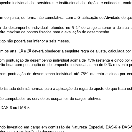
penho individual dos servidores e institucional dos órgãos e entidades, con
 conjunto, de forma não cumulativa, com a Gratificação de Atividade de que
o
o de desempenho individual referidos no § 1
do artigo anterior e de sua 
mite máximo de pontos fixados para a avaliação de desempenho.
tigo não poderá ser inferior a seis meses.
o
o
m os arts. 1
e 2
deverá obedecer a seguinte regra de ajuste, calculada por
 com pontuação de desempenho individual acima de 75% (setenta e cinco por
rão ficar com pontuação de desempenho individual acima de 90% (noventa por 
r com pontuação de desempenho individual até 75% (setenta e cinco por c
Estado definirá normas para a aplicação da regra de ajuste de que trata est
erão computados os servidores ocupantes de cargos efetivos:
, DAS-6 ou DAS-5;
ndo investido em cargo em comissão de Natureza Especial, DAS-6 e DAS-5,
xados para a avaliação de desempenho.