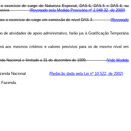
ra o exercício de cargo de Natureza Especial, DAS-6, DAS-5 e DAS-4, ou
cação Exclusiva.
(Revogado pela Medida Provisória nº 2.048-32, de 2000)
sporto para o exercício de cargo em comissão de nível DAS-3
(Revogado
de atividades de apoio administrativo, farão jus à Gratificação Temporária
cerá aos mesmos critérios e valores previstos para os de mesmo nível em
al da Fazenda Nacional e limitado a 31 de dezembro de 1999;
(Vide Medida
-Geral da Fazenda Nacional.
(Redação dada pela Lei nº 10.522, de 2002)
a Fazenda.