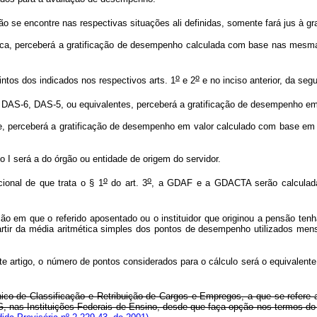
ão se encontre nas respectivas situações ali definidas, somente fará jus à gr
lica, perceberá a gratificação de desempenho calculada com base nas mesm
o
o
intos dos indicados nos respectivos arts. 1
e 2
e no inciso anterior, da segu
 DAS-6, DAS-5, ou equivalentes, perceberá a gratificação de desempenho em 
e, perceberá a gratificação de desempenho em valor calculado com base em 7
iso I será a do órgão ou entidade de origem do servidor.
o
o
ional de que trata o § 1
do art. 3
, a GDAF e a GDACTA serão calculadas 
o em que o referido aposentado ou o instituidor que originou a pensão tenha
partir da média aritmética simples dos pontos de desempenho utilizados mens
ste artigo, o número de pontos considerados para o cálculo será o equivalent
Único de Classificação e Retribuição de Cargos e Empregos, a que se refere 
G, nas Instituições Federais de Ensino, desde que faça opção nos termos d