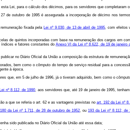
esta Lei, para o cálculo dos décimos, para os servidores que completaram o 
 de 27 de outubro de 1995 é assegurada a incorporação de décimo nos term
a remuneração fixada pela
Lei nº 9.030, de 13 de abril de 1995
, com efeitos 
 parcelas de quintos incorporadas com base na remuneração dos cargos em c
 índices e fatores constantes do
Anexo VI da Lei nº 8.622, de 19 de janeiro
publicar no Diário Oficial da União a composição da estrutura de remuneração 
orporados, bem como o cômputo do tempo de serviço residual para a concess
igente à época.
dores que, em 5 de julho de 1996, já o tiveram adquirido, bem como o cômput
 Lei nº 8.112, de 1990
, aos servidores que, até 19 de janeiro de 1995, tenha
ção a que se referia o art. 62 e as vantagens previstas no
art. 192 da Lei nº 8
 180 da Lei nº 1.711, de 28 de outubro de 1952
, ou
193 da Lei nº 8.112, de 
enha sido publicada no Diário Oficial da União até essa data;