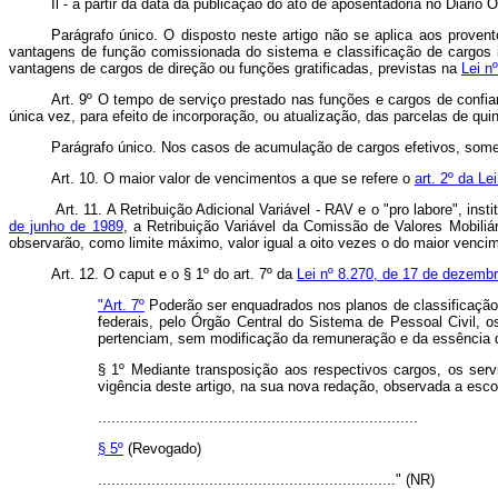
Il - a partir da data da publicação do ato de aposentadoria no Diário
Parágrafo único. O disposto neste artigo não se aplica aos proven
vantagens de função comissionada do sistema e classificação de cargos 
vantagens de cargos de direção ou funções gratificadas, previstas na
Lei n
Art. 9º O tempo de serviço prestado nas funções e cargos de confia
única vez, para efeito de incorporação, ou atualização, das parcelas de qu
Parágrafo único. Nos casos de acumulação de cargos efetivos, some
Art. 10. O maior valor de vencimentos a que se refere o
art. 2º da Le
Art. 11. A Retribuição Adicional Variável - RAV e o "pro labore", inst
de junho de 1989
, a Retribuição Variável da Comissão de Valores Mobili
observarão, como limite máximo, valor igual a oito vezes o do maior vencim
Art. 12. O caput e o § 1º do art. 7º da
Lei nº 8.270, de 17 de dezemb
"Art. 7º
Poderão ser enquadrados nos planos de classificação 
federais, pelo Órgão Central do Sistema de Pessoal Civil, o
pertenciam, sem modificação da remuneração e da essência d
§ 1º Mediante transposição aos respectivos cargos, os ser
vigência deste artigo, na sua nova redação, observada a esco
........................................................................
§ 5º
(Revogado)
..................................................................." (NR)