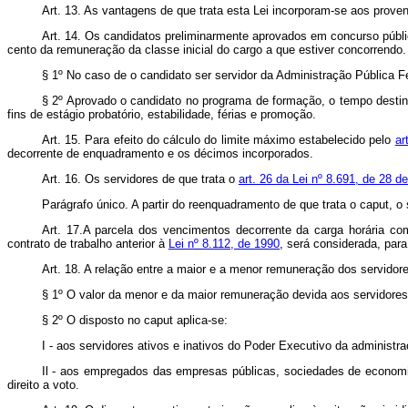
Art. 13. As vantagens de que trata esta Lei incorporam-se aos prove
Art. 14. Os candidatos preliminarmente aprovados em concurso público
cento da remuneração da classe inicial do cargo a que estiver concorrendo
§ 1º No caso de o candidato ser servidor da Administração Pública F
§ 2º Aprovado o candidato no programa de formação, o tempo destin
fins de estágio probatório, estabilidade, férias e promoção.
Art. 15. Para efeito do cálculo do limite máximo estabelecido pelo
ar
decorrente de enquadramento e os décimos incorporados.
Art. 16. Os servidores de que trata o
art. 26 da Lei nº 8.691, de 28 d
Parágrafo único. A partir do reenquadramento de que trata o caput, o
Art. 17.A parcela dos vencimentos decorrente da carga horária 
contrato de trabalho anterior à
Lei nº 8.112, de 1990
, será considerada, par
Art. 18. A relação entre a maior e a menor remuneração dos servidore
§ 1º O valor da menor e da maior remuneração devida aos servidores 
§ 2º O disposto no caput aplica-se:
I - aos servidores ativos e inativos do Poder Executivo da administra
Il - aos empregados das empresas públicas, sociedades de economi
direito a voto.