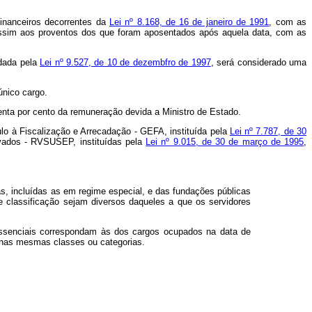
financeiros decorrentes da
Lei nº 8.168, de 16 de janeiro de 1991
, com as
ssim aos proventos dos que foram aposentados após aquela data, com as
 dada pela
Lei nº 9.527, de 10 de dezembfro de 1997
, será considerado uma
único cargo.
enta por cento da remuneração devida a Ministro de Estado.
ulo à Fiscalização e Arrecadação - GEFA, instituída pela
Lei nº 7.787, de 30
ivados - RVSUSEP, instituídas pela
Lei nº 9.015, de 30 de março de 1995
,
s, incluídas as em regime especial, e das fundações públicas
de classificação sejam diversos daqueles a que os servidores
 essenciais correspondam às dos cargos ocupados na data de
so nas mesmas classes ou categorias.