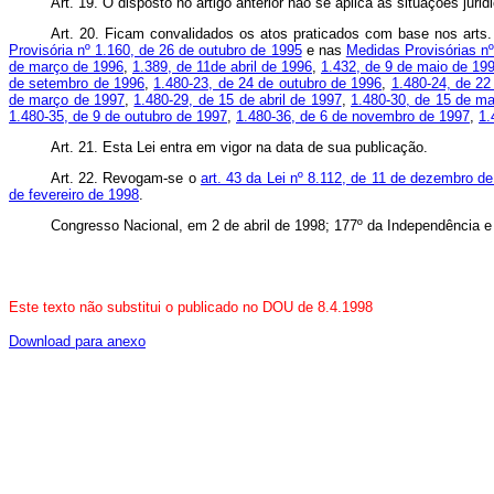
Art. 19. O disposto no artigo anterior não se aplica às situações jur
Art. 20. Ficam convalidados os atos praticados com base nos arts. 
Provisória nº 1.160, de 26 de outubro de 1995
e nas
Medidas Provisórias n
de março de 1996
,
1.389, de 11de abril de 1996
,
1.432, de 9 de maio de 19
de setembro de 1996
,
1.480-23, de 24 de outubro de 1996
,
1.480-24, de 2
de março de 1997
,
1.480-29, de 15 de abril de 1997
,
1.480-30, de 15 de m
1.480-35, de 9 de outubro de 1997
,
1.480-36, de 6 de novembro de 1997
,
1.
Art. 21. Esta Lei entra em vigor na data de sua publicação.
Art. 22. Revogam-se o
art. 43 da Lei nº 8.112, de 11 de dezembro d
de fevereiro de 1998
.
Congresso Nacional, em 2 de abril de 1998; 177º da Independência e
Este texto não substitui o publicado no DOU de 8.4.1998
Download para anexo