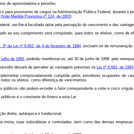
ntos de aposentadoria e pensões.
 para provimento de cargos na Administração Pública Federal, durante o progr
.
(Vide Medida Provisória nº 124, de 2003)
ederal, ser-lhe-á facultado optar pela percepção do vencimento e das vantage
ado ao seu cumprimento será computado, para todos os efeitos, como de efet
t. 3º da Lei nº 8.852, de 4 de fevereiro de 1994
, excluem-se da remuneração a
e julho de 1993,
poderão manifestar-se, até 30 de junho de 1998, pelo reenqu
 servidor deixará de perceber as vantagens previstas na
Lei nº 8.691, de 1993
complementar comprovadamente cumprida pelos servidores ocupantes de ca
a todos os efeitos, como diferença de vencimentos.
s públicos não poderá exceder o fator correspondente a vinte e cinco vírgula
públicos é o constante do Anexo a esta Lei.
ção direta, autárquica e fundacional;
a mista, suas subsidiárias e controladas, bem como das demais empresas em