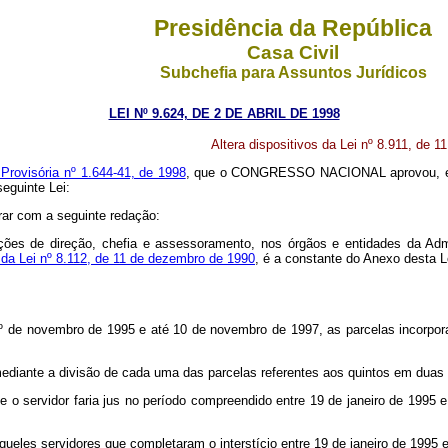
Presidência da República
Casa Civil
Subchefia para Assuntos Jurídicos
LEI Nº 9.624, DE 2 DE ABRIL DE 1998
Altera dispositivos da Lei nº 8.911, de 1
Provisória nº 1.644-41, de 1998
, que o CONGRESSO NACIONAL aprovou, 
seguinte Lei:
rar com a seguinte redação:
s de direção, chefia e assessoramento, nos órgãos e entidades da Admini
2 da Lei nº 8.112, de 11 de dezembro de 1990
, é a constante do Anexo desta L
1º de novembro de 1995 e até 10 de novembro de 1997, as parcelas incorpora
 mediante a divisão de cada uma das parcelas referentes aos quintos em duas 
e o servidor faria jus no período compreendido entre 19 de janeiro de 1995
queles servidores que completaram o interstício entre 19 de janeiro de 1995 e