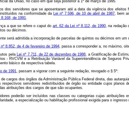
 Oficial da União, no caso em que seja posterior a 1º de março de 1995.
tos dos servidores que se aposentaram até a data da vigência dos efeitos 
instituídos na conformidade da
Lei nº 7.596, de 10 de abril de 1987
, bem a
º 8.168, de 1991
.
nça a que se refere o caput do
art. 62 da Lei nº 8.112, de 1990
, na redação
intos ou décimos.
nte será admitida a incorporação de parcelas de quintos ou décimos em um 
i nº 8.852, de 4 de fevereiro de 1994
, passa a corresponder a, no máximo, oit
itutos pela
Lei nº 7.711, de 22 de dezembro de 1988
, a Gratificação de Estim
ários - RVCVM e a Retribuição Variável da Superintendência de Seguros Pr
ento básico da respectiva tabela.
ro de 1991
, passam a vigorar com a seguinte redação, revogado o § 5º:
de cargos dos órgãos da Administração Pública Federal direta, das autarquia
s respectivos servidores redistribuídos de órgão ou entidade cujos planos 
as atribuições dos cargos de que são ocupantes.
vidores poderão ser incluídos nas classes ou categorias cujas atribuições
laridade, a especialização ou habilitação profissional exigida para o ingres