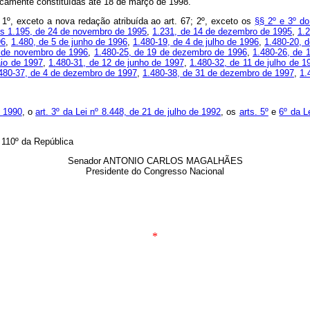
idicamente constituídas até 18 de março de 1998.
1º, exceto a nova redação atribuída ao art. 67; 2º, exceto os
§§ 2º e 3º do
ºs 1.195, de 24 de novembro de 1995
,
1.231, de 14 de dezembro de 1995
,
1.2
96
,
1.480, de 5 de junho de 1996
,
1.480-19, de 4 de julho de 1996
,
1.480-20, 
2 de novembro de 1996
,
1.480-25, de 19 de dezembro de 1996
,
1.480-26, de 
aio de 1997
,
1.480-31, de 12 de junho de 1997
,
1.480-32, de 11 de julho de 1
480-37, de 4 de dezembro de 1997
,
1.480-38, de 31 de dezembro de 1997
,
1.
e 1990
, o
art. 3º da Lei nº 8.448, de 21 de julho de 1992
, os
arts. 5º
e
6º da L
 110º da República
Senador ANTONIO CARLOS MAGALHÃES
Presidente do Congresso Nacional
*