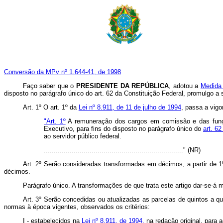
Conversão da MPv nº 1.644-41, de 1998
Faço saber que o
PRESIDENTE DA REPÚBLICA
, adotou a
Medida 
disposto no parágrafo único do art. 62 da Constituição Federal, promulgo a 
Art. 1º O art. 1º da
Lei nº 8.911, de 11 de julho de 1994
, passa a vigo
"Art. 1º
A remuneração dos cargos em comissão e das funçõe
Executivo, para fins do disposto no parágrafo único do
art. 6
ao servidor público federal.
......................................................................" (NR)
Art. 2º Serão consideradas transformadas em décimos, a partir de 
décimos.
Parágrafo único. A transformações de que trata este artigo dar-se-á
Art. 3º Serão concedidas ou atualizadas as parcelas de quintos a qu
normas à época vigentes, observados os critérios:
I - estabelecidos na
Lei nº 8.911, de 1994,
na redação original, para a