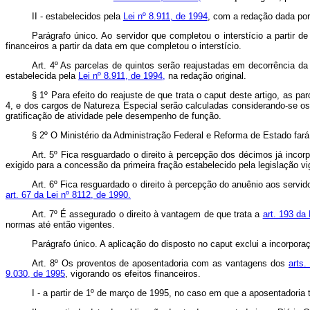
II - estabelecidos pela
Lei nº 8.911, de 1994
, com a redação dada por 
Parágrafo único. Ao servidor que completou o interstício a partir
financeiros a partir da data em que completou o interstício.
Art. 4º As parcelas de quintos serão reajustadas em decorrência d
estabelecida pela
Lei nº 8.911, de 1994,
na redação original.
§ 1º Para efeito do reajuste de que trata o caput deste artigo, as
4, e dos cargos de Natureza Especial serão calculadas considerando-se os
gratificação de atividade pele desempenho de função.
§ 2º O Ministério da Administração Federal e Reforma de Estado fará 
Art. 5º Fica resguardado o direito à percepção dos décimos já inc
exigido para a concessão da primeira fração estabelecido pela legislação v
Art. 6º Fica resguardado o direito à percepção do anuênio aos servi
art. 67 da Lei nº 8112, de 1990.
Art. 7º É assegurado o direito à vantagem de que trata a
art. 193 da
normas até então vigentes.
Parágrafo único. A aplicação do disposto no caput exclui a incorpora
Art. 8º Os proventos de aposentadoria com as vantagens dos
arts.
9.030, de 1995
, vigorando os efeitos financeiros.
I - a partir de 1º de março de 1995, no caso em que a aposentadoria t