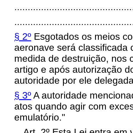
............................................
............................................
§ 2º
Esgotados os meios coer
aeronave será classificada c
medida de destruição, nos 
artigo e após autorização d
autoridade por ele delegada
§ 3º
A autoridade mencionad
atos quando agir com exces
emulatório."
Art. 2º Esta Lei entra em vi