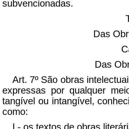
subvencionadas.
T
Das Obra
C
Das Obr
Art. 7º São obras intelectua
expressas por qualquer mei
tangível ou intangível, conhec
como:
I - os textos de obras literár