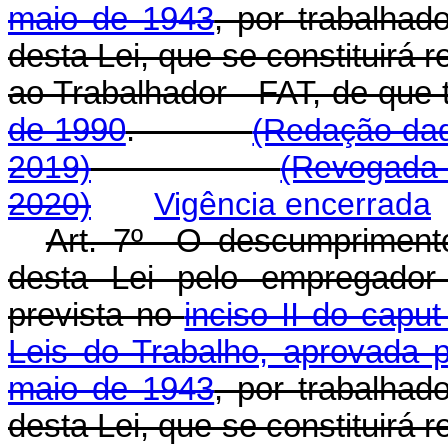
maio de 1943
, por trabalhad
desta Lei, que se constituirá 
ao Trabalhador - FAT, de que 
de 1990
.
(Redação dad
2019)
(Revogada 
2020)
Vigência encerrada
Art. 7º O descumprimento 
desta Lei pelo empregador 
prevista no
inciso II do capu
Leis do Trabalho, aprovada p
maio de 1943
, por trabalhad
desta Lei, que se constituirá 