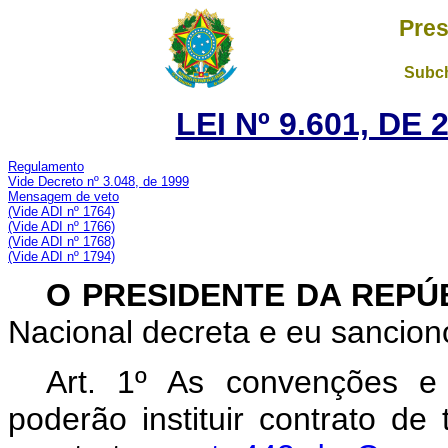
Pres
Subch
LEI Nº 9.601, DE
Regulamento
Vide Decreto nº 3.048, de 1999
Mensagem de veto
(Vide ADI n
º 1764)
(Vide ADI n
º 1766)
(Vide ADI n
º 1768)
(Vide ADI n
º 1794)
O PRESIDENTE DA REPÚ
Nacional decreta e eu sanciono
Art. 1º As convenções e 
poderão instituir contrato de