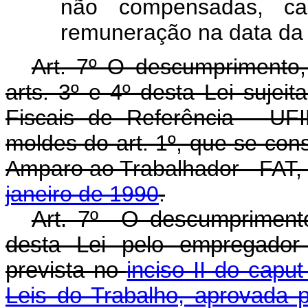
não compensadas, ca
remuneração na data da 
Art. 7º O descumprimento,
arts. 3º e 4º desta Lei sujei
Fiscais de Referência - UFI
moldes do art. 1º, que se cons
Amparo ao Trabalhador - FAT, 
janeiro de 1990
.
Art. 7º O descumprimento 
desta Lei pelo empregador 
prevista no
inciso II do capu
Leis do Trabalho, aprovada p