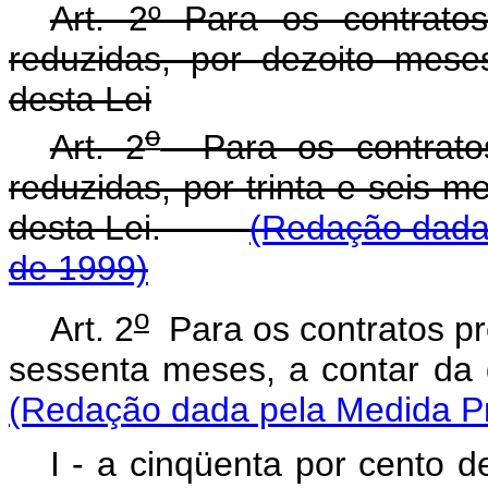
Art. 2º Para os contratos
reduzidas, por dezoito mese
desta Lei
o
Art. 2
Para os contratos 
reduzidas, por trinta e seis m
desta Lei.
(Redação dada 
de 1999)
o
Art. 2
Para os contratos pre
sessenta meses, a contar d
(Redação dada pela Medida Pro
I - a cinqüenta por cento d