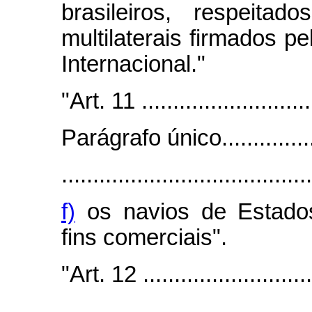
brasileiros, respeita
multilaterais firmados p
Internacional."
"Art. 11 .............................
Parágrafo único...................
........................................
f)
os navios de Estados 
fins comerciais".
"Art. 12 .............................
........................................