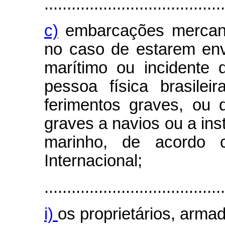
........................................
c)
embarcações mercante
no caso de estarem env
marítimo ou incidente
pessoa física brasilei
ferimentos graves, ou
graves a navios ou a ins
marinho, de acordo 
Internacional;
........................................
i)
os proprietários, armad