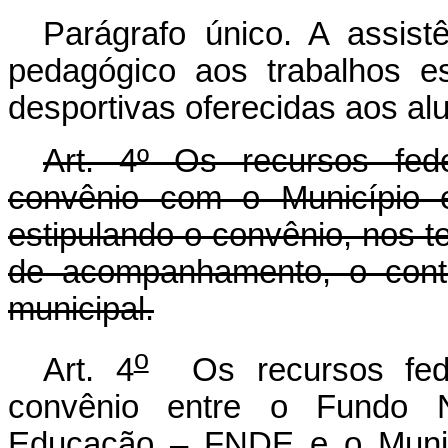
Parágrafo único. A assistê
pedagógico aos trabalhos es
desportivas oferecidas aos al
Art. 4º Os recursos fede
convênio com o Município 
estipulando o convênio, nos t
de acompanhamento, o contr
municipal.
o
Art. 4
Os recursos feder
convênio entre o Fundo N
Educação – FNDE e o Municí