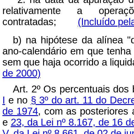
relativamente a opera
contratadas;
(Incluído pel
b) na hipótese da alínea "
ano-calendário em que tenha 
sem que haja ocorrido a li
de 2000)
Art. 2º Os percentuais dos 
I
e no
§ 3º do art. 11 do Decr
de 1974
, com as posteriores 
e
23, da Lei nº 8.167, de 16 d
V, da Lei nº 8.661, de 02 de j