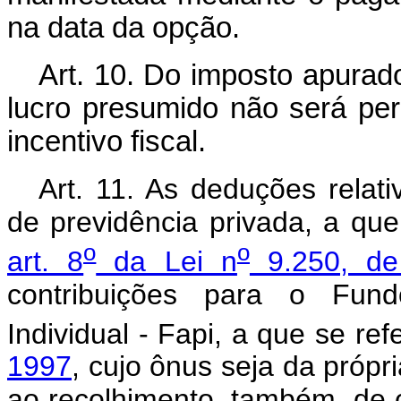
na data da opção.
Art. 10. Do imposto apurad
lucro presumido não será per
incentivo fiscal.
Art. 11. As deduções relati
de previdência privada, a qu
o
o
art. 8
da Lei n
9.250, de
contribuições para o Fun
Individual - Fapi, a que se re
1997
, cujo ônus seja da própr
ao recolhimento, também, de c