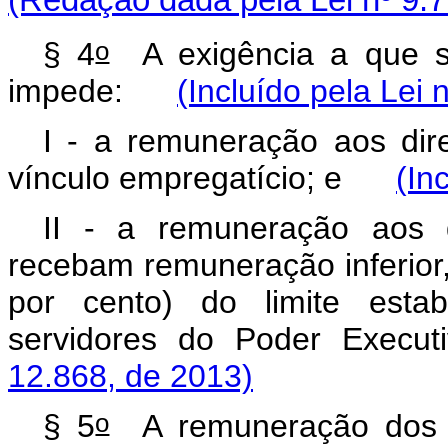
(Redação dada pela Lei nº 9.7
o
§ 4
A exigência a que se
impede:
(Incluído pela Lei 
I - a remuneração aos dir
vínculo empregatício; e
(In
II - a remuneração aos d
recebam remuneração inferior,
por cento) do limite esta
servidores do Poder Execu
12.868, de 2013)
o
§ 5
A remuneração dos dir