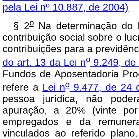
pela Lei nº 10.887, de 2004)
o
§ 2
Na determinação do l
contribuição social sobre o lu
contribuições para a previdênc
o
do art. 13 da Lei n
9.249, de
Fundos de Aposentadoria Prog
o
refere a
Lei n
9.477, de 24 d
pessoa jurídica, não pode
apuração, a 20% (vinte por
empregados e da remunera
vinculados ao referido 