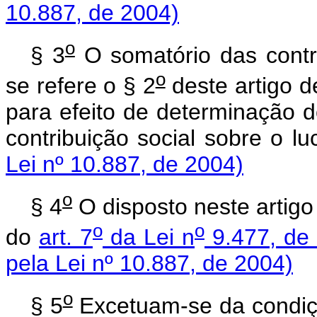
10.887, de 2004)
o
§ 3
O somatório das contr
o
se refere o § 2
deste artigo d
para efeito de determinação d
contribuição social sobre o
Lei nº 10.887, de 2004)
o
§ 4
O disposto neste artigo
o
o
do
art. 7
da Lei n
9.477, de 
pela Lei nº 10.887, de 2004)
o
§ 5
Excetuam-se da condiç