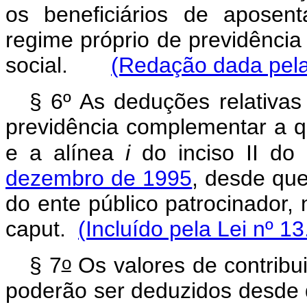
os beneficiários de aposen
regime próprio de previdência
social.
(Redação dada pela
§ 6º
As deduções relativas
previdência complementar a qu
e a alínea
i
do inciso II do 
dezembro de 1995
, desde que
do ente público patrocinador, 
caput
.
(Incluído pela Lei nº 1
o
§ 7
Os valores de contribu
poderão ser deduzidos desde q