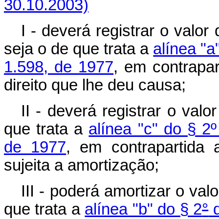
30.10.2003)
I - deverá registrar o valo
seja o de que trata a
alínea "a
1.598, de 1977
, em contrapar
direito que lhe deu causa;
II - deverá registrar o val
que trata a
alínea "c" do § 2º
de 1977
, em contrapartida 
sujeita a amortização;
III - poderá amortizar o va
que trata a
alínea "b" do § 2
°
d