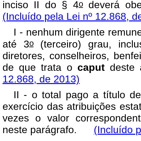
o
inciso II do § 4
deverá obe
(Incluído pela Lei nº 12.868, d
I - nenhum dirigente remun
o
até 3
(terceiro) grau, inclu
diretores, conselheiros, benfe
de que trata o
caput
dest
12.868, de 2013)
II - o total pago a título 
exercício das atribuições estat
vezes o valor correspondente
neste parágrafo.
(Incluído 