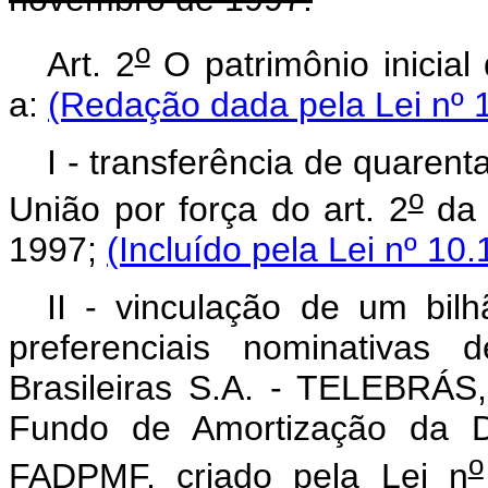
o
Art. 2
O patrimônio inicial
a:
(Redação dada pela Lei nº 
I - transferência de quarent
o
União por força do art. 2
da 
1997;
(Incluído pela Lei nº 10
II - vinculação de um bil
preferenciais nominativas
Brasileiras S.A. - TELEBRÁS
Fundo de Amortização da Dí
o
FADPMF, criado pela Lei n