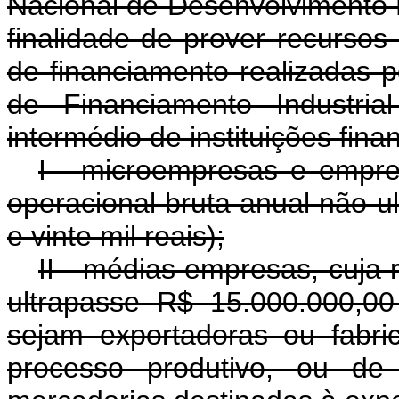
Nacional de Desenvolvimento
finalidade de prover recursos
de financiamento realizadas 
de Financiamento Industri
intermédio de instituições fin
I - microempresas e empre
operacional bruta anual não u
e vinte mil reais);
II - médias empresas, cuja 
ultrapasse R$ 15.000.000,00
sejam exportadoras ou fabr
processo produtivo, ou 