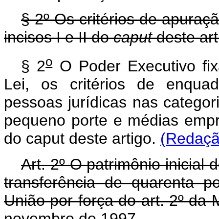
§ 2º Os critérios de apuraç
incisos I e II do
caput
deste art
o
§ 2
O Poder Executivo fixa
Lei, os critérios de enqua
pessoas jurídicas nas catego
pequeno porte e médias empre
do caput deste artigo.
(Redaçã
Art. 2º O patrimônio inicia
transferência de quarenta p
União por força do art. 2º da 
novembro de 1997.