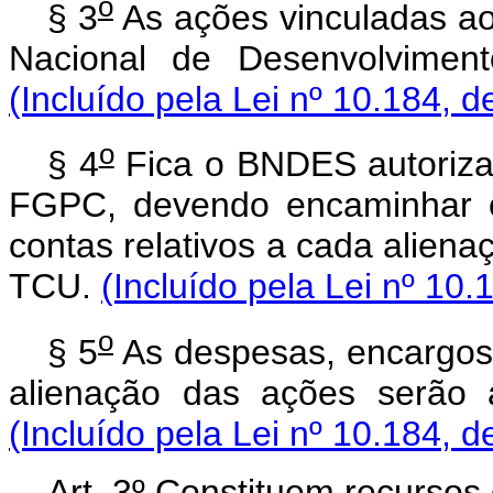
o
§ 3
As ações vinculadas a
Nacional de Desenvolvimen
(Incluído pela Lei nº 10.184, d
o
§ 4
Fica o BNDES autorizad
FGPC, devendo encaminhar o
contas relativos a cada aliena
TCU.
(Incluído pela Lei nº 10.
o
§ 5
As despesas, encargos
alienação das ações serão 
(Incluído pela Lei nº 10.184, d
Art. 3º Constituem recurso