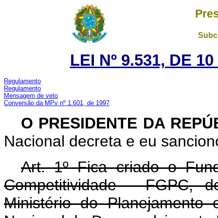
Pres
Subch
LEI Nº 9.531, DE 
Regulamento
Regulamento
Mensagem de veto
Conversão da MPv nº 1.601, de 1997
O PRESIDENTE DA REPÚ
Nacional decreta e eu sanciono
Art. 1º Fica criado o Fu
Competitividade - FGPC, de
Ministério do Planejamento