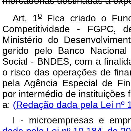
mercadorias destinadas à exp
o
Art. 1
Fica criado o Fun
Competitividade - FGPC, de
Ministério do Desenvolviment
gerido pelo Banco Nacional
Social - BNDES, com a finalid
o risco das operações de fin
pela Agência Especial de Fi
por intermédio de instituições
a:
(Redação dada pela Lei nº 
I - microempresas e emp
dada pela Lei nº 10.184, de 2