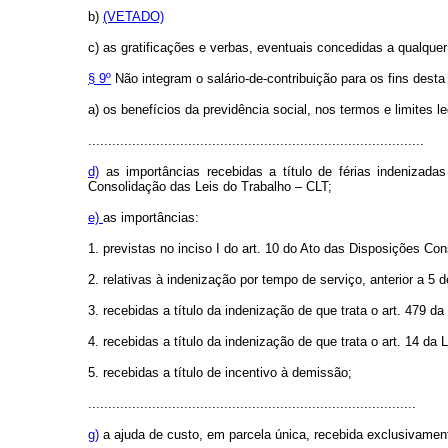
b)
(VETADO)
c) as gratificações e verbas, eventuais concedidas a qualquer
§ 9º
Não integram o salário-de-contribuição para os fins desta
a) os benefícios da previdência social, nos termos e limites le
....................................................................................
d)
as importâncias recebidas a título de férias indenizadas
Consolidação das Leis do Trabalho – CLT;
e)
as importâncias:
1. previstas no inciso I do art. 10 do Ato das Disposições Cons
2. relativas à indenização por tempo de serviço, anterior a 
3. recebidas a título da indenização de que trata o art. 479 da
4. recebidas a título da indenização de que trata o art. 14 da 
5. recebidas a título de incentivo à demissão;
..................................................................................
g)
a ajuda de custo, em parcela única, recebida exclusivamen