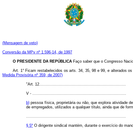
(Mensagem de veto)
Conversão da MPv nº 1.596-14, de 1997
O PRESIDENTE DA REPÚBLICA
Faço saber que o Congresso Nacion
Art. 1° Ficam restabelecidos os arts. 34, 35, 98 e 99, e alterados
Medida Provisória nº 359, de 2007)
"Art. 12.........................................................................
V - ...............................................................................
b)
pessoa física, proprietária ou não, que explora atividade
de empregados, utilizados a qualquer título, ainda que de for
....................................................................................
§ 5º
O dirigente sindical mantém, durante o exercício do man