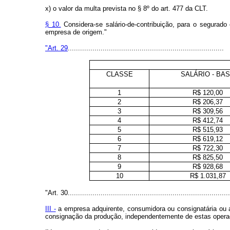
x) o valor da multa prevista no § 8º do art. 477 da CLT.
§ 10.
Considera-se salário-de-contribuição, para o segurado
empresa de origem."
"Art. 29
............................................................................
CLASSE
SALÁRIO - BA
1
R$ 120,00
2
R$ 206,37
3
R$ 309,56
4
R$ 412,74
5
R$ 515,93
6
R$ 619,12
7
R$ 722,30
8
R$ 825,50
9
R$ 928,68
10
R$ 1.031,87
"Art. 30...............................................................................
III -
a empresa adquirente, consumidora ou consignatária ou a
consignação da produção, independentemente de estas operaçõ