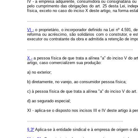
IV - a empresa adquirente, consumidora ou consignatária ou 
pelo cumprimento das obrigações do art. 25 desta Lei, ind
física, exceto no caso do inciso X deste artigo, na fo
...................................................................................
VI -
o proprietário, o incorporador definido na Lei nº 4.591,
reforma ou acréscimo, são solidários com o construtor, e e
executor ou contratante da obra e admitida a retenção de imp
......................................................................................
X -
a pessoa física de que trata a alínea "a" do inciso V do ar
artigo, caso comercializem sua produção:
a) no exterior;
b) diretamente, no varejo, ao consumidor pessoa física;
c) à pessoa física de que trata a alínea "a" do inciso V do art.
d) ao segurado especial;
XI - aplica-se o disposto nos incisos III e IV deste artigo à 
..............................................................................
§ 3º
Aplica-se à entidade sindical e à empresa de origem o disp