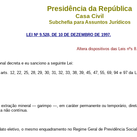
Presidência da República
Casa Civil
Subchefia para Assuntos Jurídicos
LEI Nº 9.528, DE 10 DE DEZEMBRO DE 1997.
Altera dispositivos das Leis nºs 
al decreta e eu sanciono a seguinte Lei:
 os arts. 12, 22, 25, 28, 29, 30, 31, 32, 33, 38, 39, 45, 47, 55, 69, 94 e
 de extração mineral — garimpo —, em caráter permanente ou temporário, dire
ma não contínua.
dato eletivo, o mesmo enquadramento no Regime Geral de Previdência Social