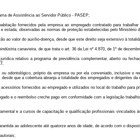
ama de Assistência ao Servidor Público - PASEP;
habitação fornecidos pela empresa ao empregado contratado para trabalhar 
o e estada, observadas as normas de proteção estabelecidas pelo Ministério 
ão ao valor do auxílio-doença, desde que este direito seja extensivo à tota
indústria canavieira, de que trata o art. 36 da Lei nº 4.870, de 1º de dezemb
 jurídica relativo a programa de previdência complementar, aberto ou fech
LT;
ico ou odontológico, próprio da empresa ou por ela conveniado, inclusive 
, desde que a cobertura abranja a totalidade dos empregados e dirigentes da
 acessórios fornecidos ao empregado e utilizados no local do trabalho para p
egado e o reembolso creche pago em conformidade com a legislação trabalhis
undamental e a cursos de capacitação e qualificação profissionais vinculados
arantida ao adolescente até quatorze anos de idade, de acordo com o disposto
autorais;