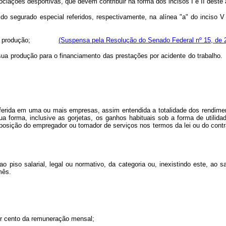
iações desportivas, que devem contribuir na forma dos incisos I e II deste ar
do segurado especial referidos, respectivamente, na alínea "a" do inciso V 
o da sua produção;
(Suspensa pela Resolução do Senado Federal nº 15, de 
o da sua produção para o financiamento das prestações por acidente do 
erida em uma ou mais empresas, assim entendida a totalidade dos rendimento
sua forma, inclusive as gorjetas, os ganhos habituais sob a forma de utilida
posição do empregador ou tomador de serviços nos termos da lei ou do contr
o piso salarial, legal ou normativo, da categoria ou, inexistindo este, ao s
mês.
por cento da remuneração mensal;