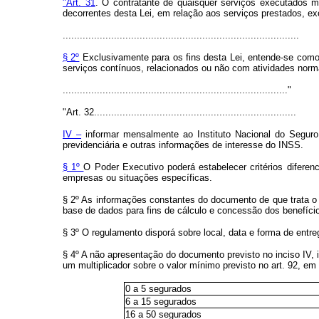
"Art. 31
. O contratante de quaisquer serviços executados m
decorrentes desta Lei, em relação aos serviços prestados, ex
...................................................................................
§ 2º
Exclusivamente para os fins desta Lei, entende-se como
serviços contínuos, relacionados ou não com atividades norm
..............................................................................."
"Art. 32.......................................................................
IV –
informar mensalmente ao Instituto Nacional do Seguro
previdenciária e outras informações de interesse do INSS.
§ 1º
O Poder Executivo poderá estabelecer critérios difere
empresas ou situações específicas.
§ 2º As informações constantes do documento de que trata o 
base de dados para fins de cálculo e concessão dos benefício
§ 3º O regulamento disporá sobre local, data e forma de entre
§ 4º A não apresentação do documento previsto no inciso IV, i
um multiplicador sobre o valor mínimo previsto no art. 92, 
0 a 5 segurados
6 a 15 segurados
16 a 50 segurados