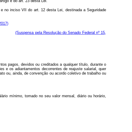
tigo e do art. 23 desta Lei."
e no inciso VII do art. 12 desta Lei, destinada a Seguridade
2017)
trabalho.
(Suspensa pela Resolução do Senado Federal nº 15,
s pagos, devidos ou creditados a qualquer título, durante o
des e os adiantamentos decorrentes de reajuste salarial, quer
ato ou, ainda, de convenção ou acordo coletivo de trabalho ou
alário mínimo, tomado no seu valor mensal, diário ou horário,