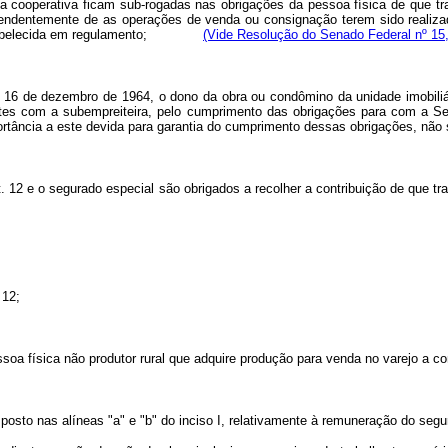
a cooperativa ficam sub-rogadas nas obrigações da pessoa física de que trat
ependentemente de as operações de venda ou consignação terem sido realiza
rma estabelecida em regulamento;
(Vide Resolução do Senado Federal nº 15,
 de 16 de dezembro de 1964, o dono da obra ou condômino da unidade imobiliá
stes com a subempreiteira, pelo cumprimento das obrigações para com a Segu
ortância a este devida para garantia do cumprimento dessas obrigações, não 
t. 12 e o segurado especial são obrigados a recolher a contribuição de que trat
 12;
pessoa física não produtor rural que adquire produção para venda no varejo a c
osto nas alíneas "a" e "b" do inciso I, relativamente à remuneração do segura