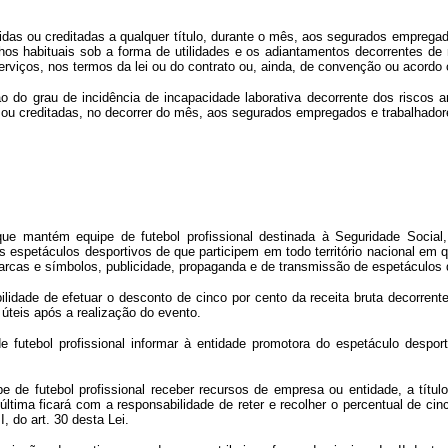
das ou creditadas a qualquer título, durante o mês, aos segurados empregados
hos habituais sob a forma de utilidades e os adiantamentos decorrentes de r
viços, nos termos da lei ou do contrato ou, ainda, de convenção ou acordo c
o do grau de incidência de incapacidade laborativa decorrente dos riscos 
 ou creditadas, no decorrer do mês, aos segurados empregados e trabalhador
ue mantém equipe de futebol profissional destinada à Seguridade Social, e
s espetáculos desportivos de que participem em todo território nacional em q
marcas e símbolos, publicidade, propaganda e de transmissão de espetáculos 
lidade de efetuar o desconto de cinco por cento da receita bruta decorrent
 úteis após a realização do evento.
futebol profissional informar à entidade promotora do espetáculo desporti
de futebol profissional receber recursos de empresa ou entidade, a títul
ltima ficará com a responsabilidade de reter e recolher o percentual de cinc
, do art. 30 desta Lei.