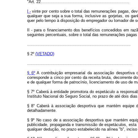
"Art. 22........................................................................
I -
vinte por cento sobre o total das remunerações pagas, devi
qualquer que seja a sua forma, inclusive as gorjetas, os gan
quer pelo tempo à disposição do empregador ou tomador de ser
II - para o financiamento dos benefícios concedidos em razã
seguintes percentuais, sobre o total das remunerações pagas
....................................................................................
§ 2º
(VETADO)
.....................................................................................
§ 6º
A contribuição empresarial da associação desportiva q
corresponde a cinco por cento da receita bruta, decorrente do
e de qualquer forma de patrocínio, licenciamento de uso de 
§ 7º Caberá à entidade promotora do espetáculo a responsabi
Instituto Nacional do Seguro Social, no prazo de até dois dias
§ 8° Caberá à associação desportiva que mantém equipe de 
detalhadamente.
§ 9º No caso de a associação desportiva que mantém equipe 
publicidade, propaganda e transmissão de espetáculos, esta ú
qualquer dedução, no prazo estabelecido na alínea "b", inciso I