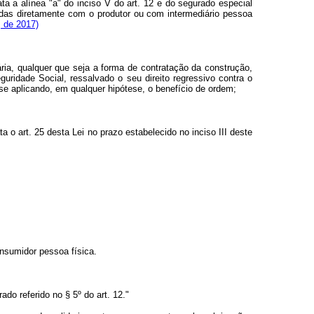
a a alínea "a" do inciso V do art. 12 e do segurado especial
das diretamente com o produtor ou com intermediário pessoa
 de 2017)
ria, qualquer que seja a forma de contratação da construção,
ridade Social, ressalvado o seu direito regressivo contra o
se aplicando, em qualquer hipótese, o benefício de ordem;
a o art. 25 desta Lei no prazo estabelecido no inciso III deste
onsumidor pessoa física.
do referido no § 5º do art. 12."