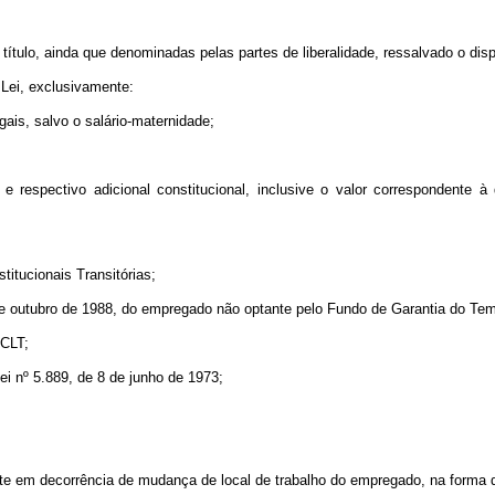
 título, ainda que denominadas pelas partes de liberalidade, ressalvado o disp
 Lei, exclusivamente:
gais, salvo o salário-maternidade;
 e respectivo adicional constitucional, inclusive o valor correspondente 
titucionais Transitórias;
5 de outubro de 1988, do empregado não optante pelo Fundo de Garantia do T
 CLT;
Lei nº 5.889, de 8 de junho de 1973;
te em decorrência de mudança de local de trabalho do empregado, na forma d