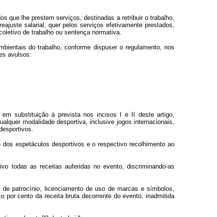
 que lhe prestem serviços, destinadas a retribuir o trabalho,
eajuste salarial, quer pelos serviços efetivamente prestados,
oletivo de trabalho ou sentença normativa.
ambientais do trabalho, conforme dispuser o regulamento, nos
es avulsos:
m substituição à prevista nos incisos I e II deste artigo,
ualquer modalidade desportiva, inclusive jogos internacionais,
desportivos.
e dos espetáculos desportivos e o respectivo recolhimento ao
vo todas as receitas auferidas no evento, discriminando-as
o de patrocínio, licenciamento de uso de marcas e símbolos,
o por cento da receita bruta decorrente do evento, inadmitida