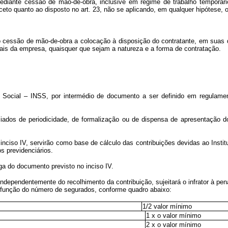
ediante cessão de mão-de-obra, inclusive em regime de trabalho temporári
ceto quanto ao disposto no art. 23, não se aplicando, em qualquer hipótese, 
 cessão de mão-de-obra a colocação à disposição do contratante, em suas 
ais da empresa, quaisquer que sejam a natureza e a forma de contratação.
 Social – INSS, por intermédio de documento a ser definido em regulamen
nciados de periodicidade, de formalização ou de dispensa de apresentação 
inciso IV, servirão como base de cálculo das contribuições devidas ao Ins
s previdenciários.
ga do documento previsto no inciso IV.
ndependentemente do recolhimento da contribuição, sujeitará o infrator à pen
em função do número de segurados, conforme quadro abaixo:
1/2 valor mínimo
1 x o valor mínimo
2 x o valor mínimo