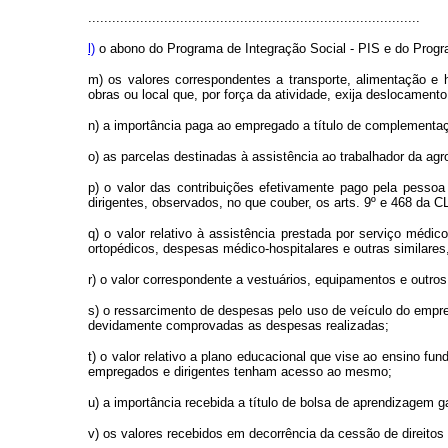
...................................................................................
l)
o abono do Programa de Integração Social - PIS e do Progr
m) os valores correspondentes a transporte, alimentação e 
obras ou local que, por força da atividade, exija deslocament
n) a importância paga ao empregado a título de complementaç
o) as parcelas destinadas à assistência ao trabalhador da agro
p) o valor das contribuições efetivamente pago pela pessoa
dirigentes, observados, no que couber, os arts. 9º e 468 da C
q) o valor relativo à assistência prestada por serviço méd
ortopédicos, despesas médico-hospitalares e outras similares
r) o valor correspondente a vestuários, equipamentos e outros
s) o ressarcimento de despesas pelo uso de veículo do empr
devidamente comprovadas as despesas realizadas;
t) o valor relativo a plano educacional que vise ao ensino f
empregados e dirigentes tenham acesso ao mesmo;
u) a importância recebida a título de bolsa de aprendizagem g
v) os valores recebidos em decorrência da cessão de direitos 