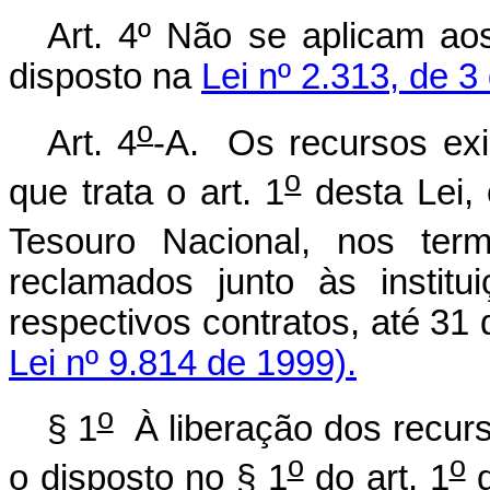
Art. 4º Não se aplicam aos
disposto na
Lei nº 2.313, de 
o
Art. 4
-A. Os recursos exi
o
que trata o art. 1
desta Lei,
Tesouro Nacional, nos ter
reclamados junto às institu
respectivos contratos, até 3
Lei nº 9.814 de 1999).
o
§ 1
À liberação dos recurso
o
o
o disposto no § 1
do art. 1
d