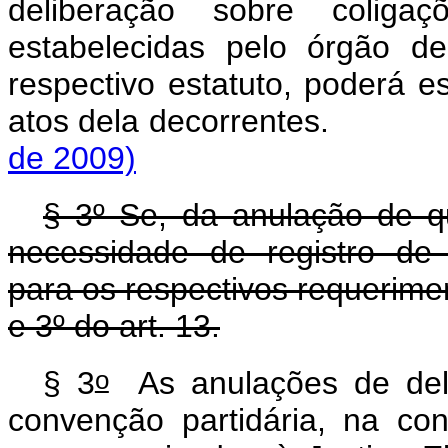
deliberação sobre coligaçõ
estabelecidas pelo órgão d
respectivo estatuto, poderá e
atos dela decorrente
de 2009)
§ 3º Se, da anulação de que
necessidade de registro de 
para os respectivos requerime
e 3º do art. 13.
o
§ 3
As anulações de deli
convenção partidária, na co