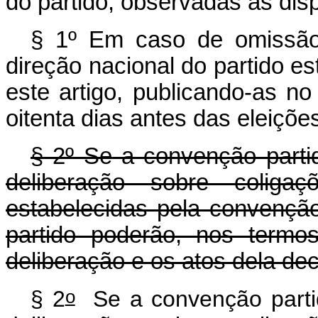
do partido, observadas as dis
§ 1º Em caso de omissão
direção nacional do partido e
este artigo, publicando-as no
oitenta dias antes das eleiçõe
§ 2º Se a convenção partidá
deliberação sobre coligaçõ
estabelecidas pela convenção
partido poderão, nos termos
deliberação e os atos dela dec
o
§ 2
Se a convenção partidá