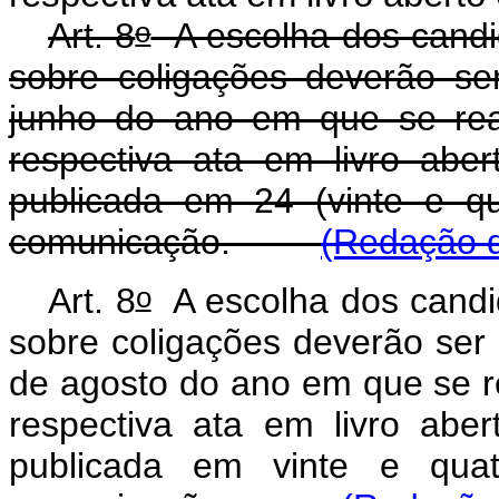
o
Art. 8
A escolha dos candid
sobre coligações deverão se
junho do ano em que se real
respectiva ata em livro abert
publicada em 24 (vinte e q
comunicação.
(Redação d
o
Art. 8
A escolha dos candid
sobre coligações deverão ser 
de agosto do ano em que se re
respectiva ata em livro abert
publicada em vinte e qua