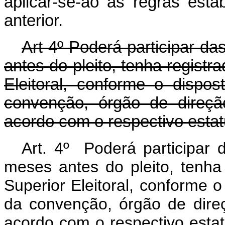
aplicar-se-ão as regras esta
anterior.
Art 4º Poderá participar da
antes do pleito, tenha registr
Eleitoral, conforme o dispo
convenção, órgão de direção
acordo com o respectivo estat
Art. 4º Poderá participar d
meses antes do pleito, tenha 
Superior Eleitoral, conforme o
da convenção, órgão de direç
acordo com o respecti