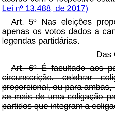
Lei nº 13.488, de 2017)
Art. 5º Nas eleições prop
apenas os votos dados a cand
legendas partidárias.
Das 
Art. 6º É facultado aos p
circunscrição, celebrar col
proporcional, ou para ambas, 
se mais de uma coligação par
partidos que integram a coligaç