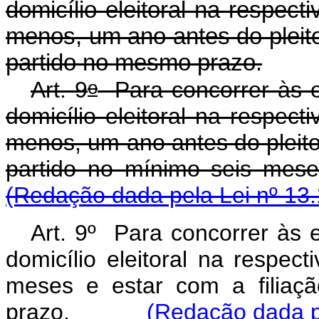
domicílio eleitoral na respect
menos, um ano antes do pleito 
partido no mesmo prazo.
o
Art. 9
Para concorrer às el
domicílio eleitoral na respect
menos, um ano antes do pleito,
partido no mínimo seis m
(Redação dada pela Lei nº 13.
Art. 9º Para concorrer às e
domicílio eleitoral na respect
meses e estar com a filiaç
prazo.
(Redação dada p