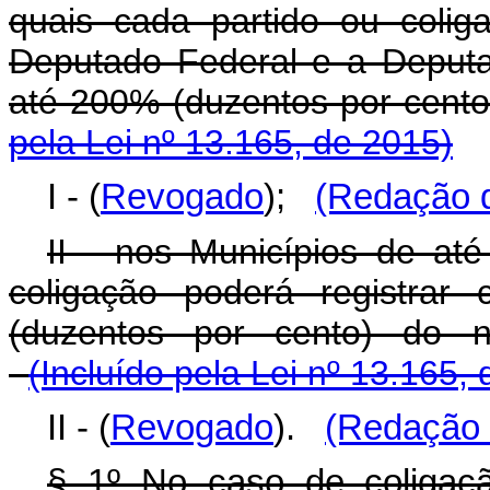
quais cada partido ou colig
Deputado Federal e a Deputad
até 200% (duzentos por cent
pela Lei nº 13.165, de 2015)
I - (
Revogado
);
(Redação d
II - nos Municípios de até
coligação poderá registrar
(duzentos por cento) do 
(Incluído pela Lei nº 13.165,
II - (
Revogado
).
(Redação 
§ 1º No caso de coligaçã