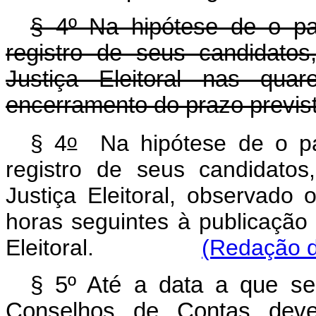
§ 4º Na hipótese de o pa
registro de seus candidatos
Justiça Eleitoral nas qua
encerramento do prazo previs
o
§ 4
Na hipótese de o par
registro de seus candidatos
Justiça Eleitoral, observado
horas seguintes à publicação 
Eleitoral.
(Redação d
§ 5º Até a data a que se 
Conselhos de Contas dever