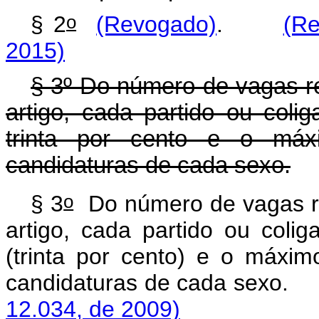
o
§ 2
(Revogado)
.
(Re
2015)
§ 3º Do número de vagas re
artigo, cada partido ou col
trinta por cento e o máx
candidaturas de cada sexo.
o
§ 3
Do número de vagas res
artigo, cada partido ou col
(trinta por cento) e o máxi
candidaturas de cada sexo.
12.034, de 2009)