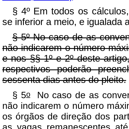
§ 4º Em todos os cálculos
se inferior a meio, e igualada 
§ 5º No caso de as conven
não indicarem o número máxi
e nos §§ 1º e 2º deste artigo
respectivos poderão preen
sessenta dias antes do pleito.
o
§ 5
No caso de as conven
não indicarem o número máxi
os órgãos de direção dos par
as vagas remanescentes at