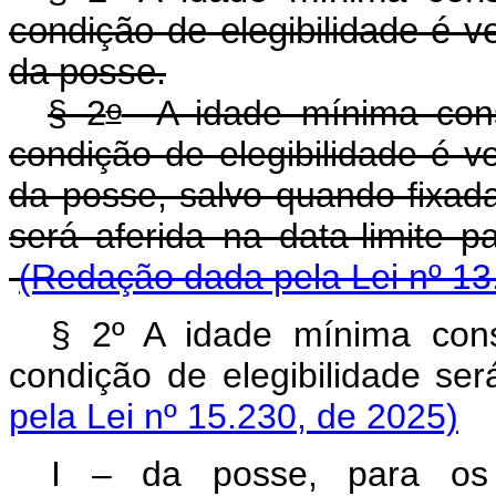
condição de elegibilidade é ve
da posse.
o
§ 2
A idade mínima const
condição de elegibilidade é ve
da posse, salvo quando fixad
será aferida na data-lim
(Redação dada pela Lei nº 13
§ 2º A idade mínima cons
condição de elegibilidade se
pela Lei nº 15.230, de 2025)
I – da posse, para os