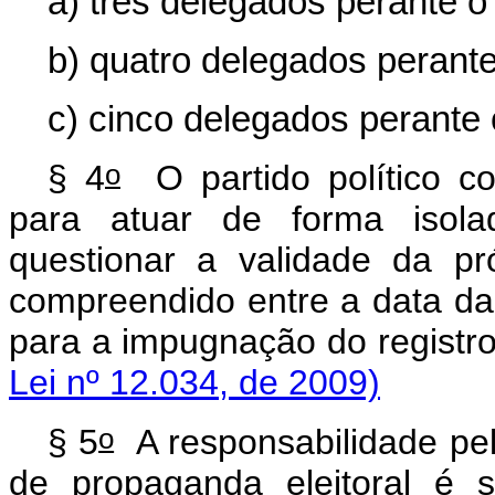
a) três delegados perante o 
b) quatro delegados perante 
c) cinco delegados perante o
o
§ 4
O partido político co
para atuar de forma isola
questionar a validade da pr
compreendido entre a data da
para a impugnação do regi
Lei nº 12.034, de 2009)
o
§ 5
A responsabilidade pe
de propaganda eleitoral é s