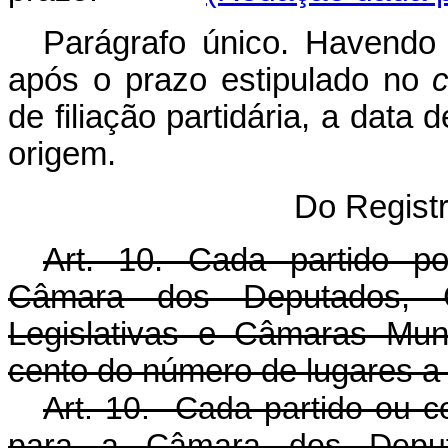
Parágrafo único. Havendo 
após o prazo estipulado no
de filiação partidária, a data 
origem.
Do Regist
Art. 10. Cada partido po
Câmara dos Deputados, Câ
Legislativas e Câmaras Muni
cento do número de lugares a
Art. 10. Cada partido ou co
para a Câmara dos Deputa