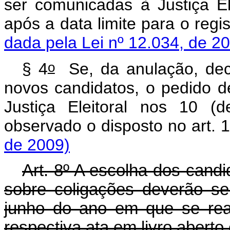
ser comunicadas à Justiça Ele
após a data limite para o 
dada pela Lei nº 12.034, de 2
o
§ 4
Se, da anulação, dec
novos candidatos, o pedido d
Justiça Eleitoral nos 10 (d
observado o disposto no a
de 2009)
Art. 8º A escolha dos candi
sobre coligações deverão se
junho do ano em que se real
respectiva ata em livro aberto 