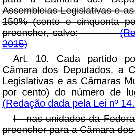
Assembleias Legislativas e as
150% (cento e cinquenta po
preencher, salvo:
(Re
2015)
Art. 10. Cada partido po
Câmara dos Deputados, a Câ
Legislativas e as Câmaras Mu
por cento) do número de l
(Redação dada pela Lei nº 14.
I - nas unidades da Feder
preencher para a Câmara dos