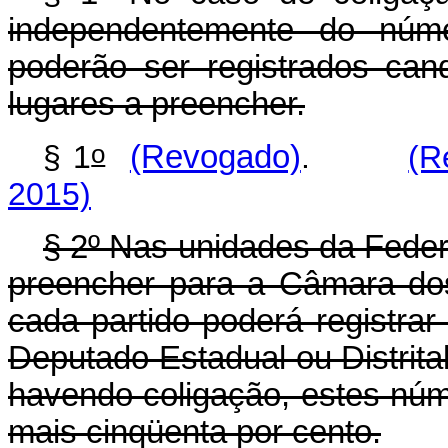
independentemente do núme
poderão ser registrados ca
lugares a preencher.
o
§ 1
(Revogado)
.
(R
2015)
§ 2º Nas unidades da Fede
preencher para a Câmara do
cada partido poderá registra
Deputado Estadual ou Distrita
havendo coligação, estes núm
mais cinqüenta por cento.