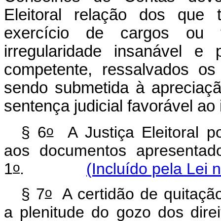
Eleitoral relação dos que 
exercício de cargos ou f
irregularidade insanável e 
competente, ressalvados os
sendo submetida à apreciaçã
sentença judicial favorável ao
o
§ 6
A Justiça Eleitoral po
aos documentos apresentado
o
1
.
(Incluído pela Lei 
o
§ 7
A certidão de quitação
a plenitude do gozo dos direit