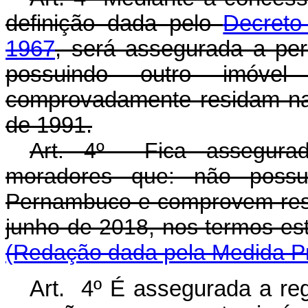
definição dada pelo
Decreto
1967
, será assegurada a pe
possuindo outro imóve
comprovadamente residam n
de 1991.
Art. 4º Fica assegurada
moradores que: não poss
Pernambuco e comprovem res
junho de 2018, nos termos est
(Redação dada pela Medida Pr
Art. 4º É assegurada a reg