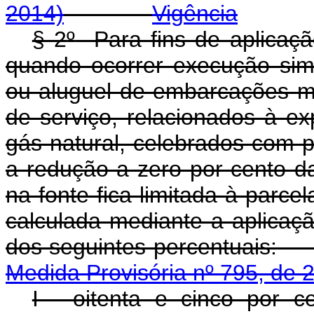
2014)
Vigência
§ 2
º
Para fins de aplicaçã
quando ocorrer execução sim
ou aluguel de embarcações ma
de serviço, relacionados à e
gás natural, celebrados com pe
a redução a zero por cento d
na fonte fica limitada à parcel
calculada mediante a aplicação
dos seguintes per
Medida Provisória nº 795, de 
I - oitenta e cinco por 