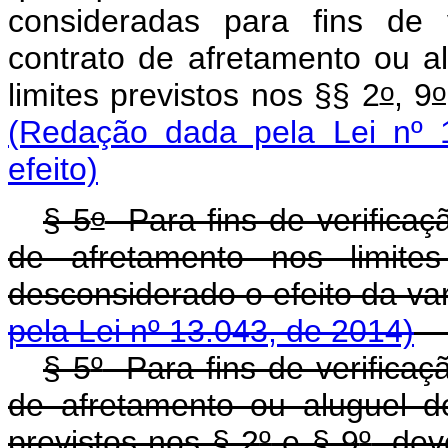
consideradas para fins de 
contrato de afretamento ou 
o
o
limites previstos nos §§ 2
, 9
(Redação dada pela Lei nº 
efeito)
o
§ 5
Para fins de verifica
de afretamento nos limite
desconsiderado o efeito
pela Lei nº 13.043, de 2014)
§ 5
º
Para fins de verifica
de afretamento ou aluguel d
previstos nos § 2
º
e § 9
º
, dev