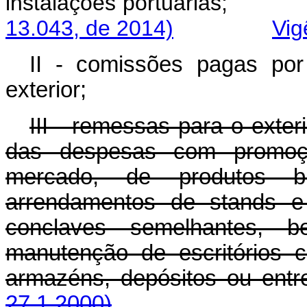
instalações portu
13.043, de 2014)
Vig
II - comissões pagas po
exterior;
III - remessas para o exte
das despesas com promoç
mercado, de produtos bra
arrendamentos de stands e 
conclaves semelhantes,
manutenção de escritórios 
armazéns, depósitos ou e
27.1.2000)