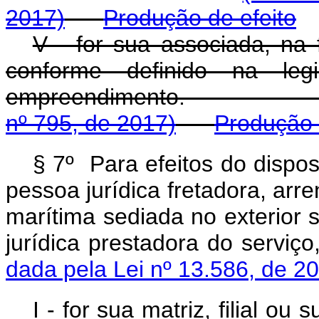
2017)
Produção de efeito
V - for sua associada, na
conforme definido na leg
empreendiment
nº 795, de 2017)
Produção 
§ 7º Para efeitos do dispo
pessoa jurídica fretadora, ar
marítima sediada no exterior 
jurídica prestadora 
dada pela Lei nº 13.586, de 2
I - for sua matriz,