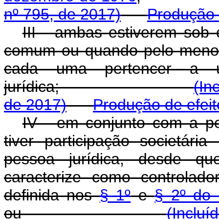
nº 795, de 2017)
Produção 
III - ambas estiverem sob c
comum ou quando pelo menos 
cada uma pertencer a 
jurídica;
(In
de 2017)
Produção de efeit
IV - em conjunto com a pes
tiver participação societári
pessoa jurídica, desde q
caracterize como controlad
definida nos
§ 1º
e
§ 2º do 
ou
(Incluí