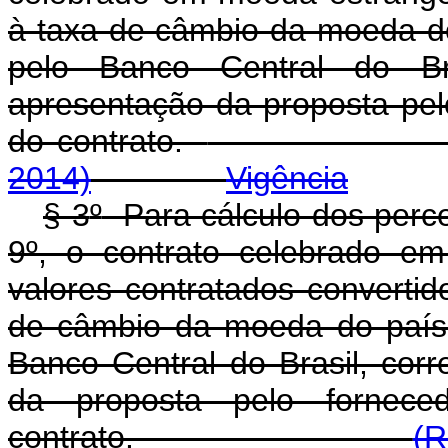
à taxa de câmbio da moeda do
pelo Banco Central do Br
apresentação da proposta pelo
do contrato.
2014)
Vigência
§ 3
º
Para cálculo dos perce
9
º
, o contrato celebrado em
valores contratados converti
de câmbio da moeda do país 
Banco Central do Brasil, cor
da proposta pelo fornece
contrato.
(R