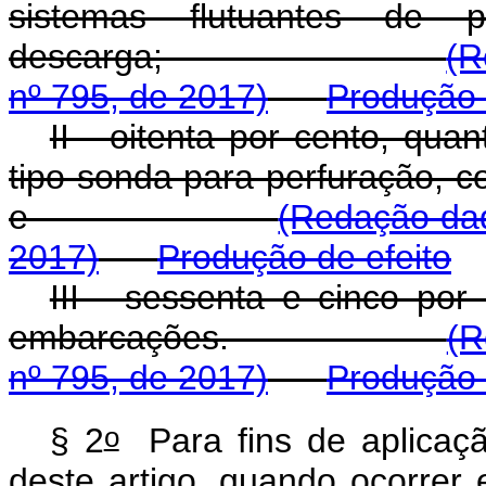
sistemas flutuantes de
descarga;
(R
nº 795, de 2017)
Produção 
II - oitenta por cento, qu
tipo sonda para perfuração, 
e
(Redação dad
2017)
Produção de efeito
III - sessenta e cinco por
embarcações.
(R
nº 795, de 2017)
Produção 
o
§ 2
Para fins de aplicaçã
deste artigo, quando ocorrer