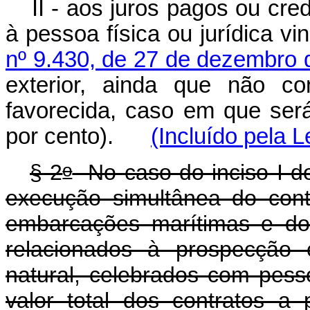
II - aos juros pagos ou cred
à pessoa física ou jurídica v
nº 9.430, de 27 de dezembro 
exterior, ainda que não co
favorecida, caso em que será
por cento).
(Incluído pela L
o
§ 2
No caso do inciso I 
execução simultânea do cont
embarcações marítimas e do 
relacionados à prospecção 
natural, celebrados com pesso
valor total dos contratos a 