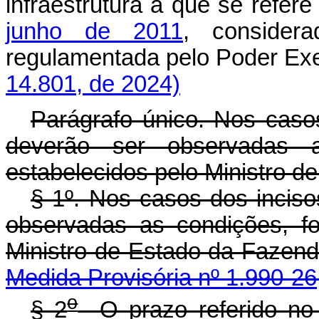
infraestrutura a que se refer
junho de 2011
, consider
regulamentada pelo Poder Ex
14.801, de 2024)
Parágrafo único. Nos casos d
deverão ser observadas 
estabelecidos pelo Ministro d
§ 1º. Nos casos dos incisos 
observadas as condições, f
Ministro de Estado 
Medida Provisória nº 1.990-26
o
§ 2
O prazo referido no i