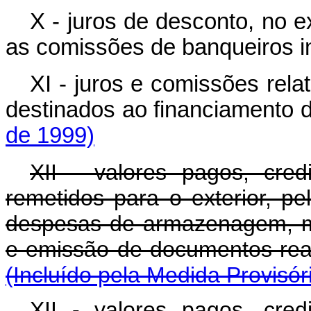
X - juros de desconto, no e
as comissões de banqueiros i
XI - juros e comissões relat
destinados ao financiamento
de 1999)
XII - valores pagos, cre
remetidos para o exterior, pel
despesas de armazenagem, m
e emissão de documentos real
(Incluído pela Medida Provisór
XII -
valores pagos, cred