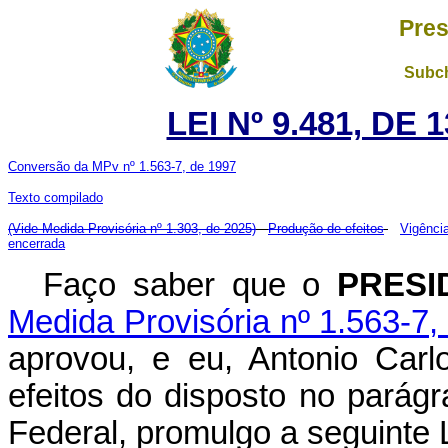
Pres
Subch
LEI Nº 9.481, DE
Conversão da MPv nº 1.563-7, de 1997
Texto compilado
(Vide Medida Provisória nº 1.303, de 2025)
Produção de efeitos
Vigênci
encerrada
Faço saber que o
PRESI
Medida Provisória nº 1.563-7,
aprovou, e eu, Antonio Carl
efeitos do disposto no parágr
Federal, promulgo a seguinte L