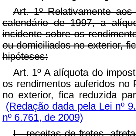
Art. 1º Relativamente aos
calendário de 1997, a alíq
incidente sobre os rendimento
ou domiciliados no exterior, f
hipóteses:
Art. 1º A alíquota do impos
os rendimentos auferidos no P
no exterior, fica reduzida p
(Redação dada pela Lei nº 9.
nº 6.761, de 2009)
I - receitas de fretes, afr