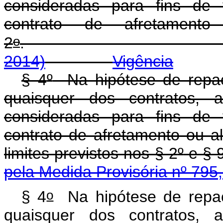
consideradas para fins de 
contrato de afretament
o
2
2014)
Vigência
§ 4
º
Na hipótese de repac
quaisquer dos contratos, 
consideradas para fins de 
contrato de afretamento ou 
limites previstos nos § 2
º
e § 
pela Medida Provisória nº 795
o
§ 4
Na hipótese de repac
quaisquer dos contratos, 