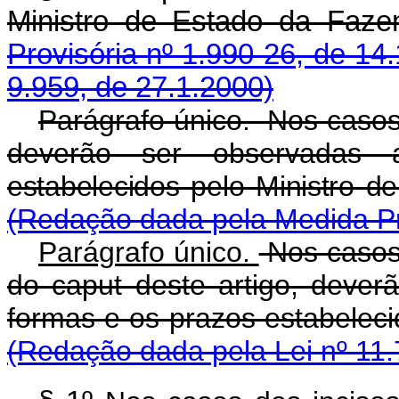
Ministro de Estado d
Provisória nº 1.990-26, de 14.
9.959, de 27.1.2000)
Parágrafo único. Nos casos dos
deverão ser observadas
estabelecidos pelo Ministro d
(Redação dada pela Medida Pr
Parágrafo único.
Nos casos do
do caput deste artigo, dever
formas e os prazos estab
(Redação dada pela Lei nº 11.