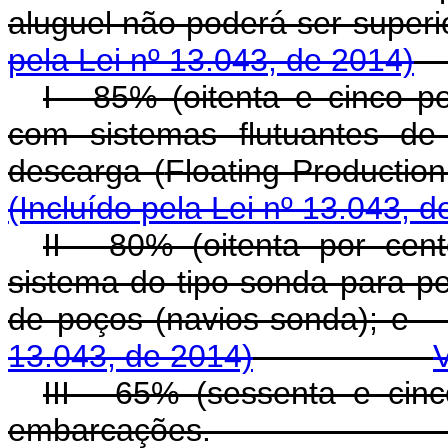
aluguel não poderá s
pela Lei nº 13.043, de 2014)
I - 85% (oitenta e cinco 
com sistemas flutuantes d
descarga (
Floating Productio
(Incluído pela Lei nº 13.043, d
II - 80% (oitenta por ce
sistema do tipo sonda para p
de poços (navios-
13.043, de 2014)
III - 65% (sessenta e cin
embarcaçõe