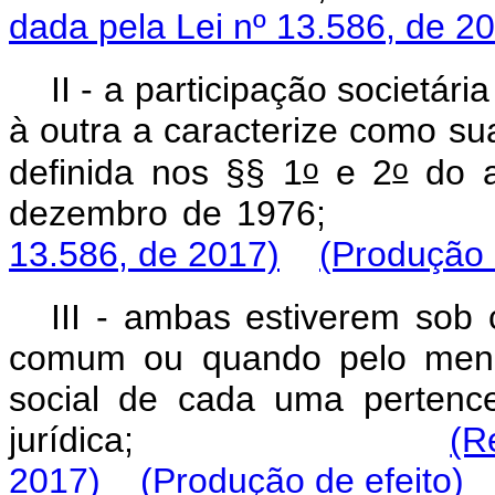
dada pela Lei nº 13.586, de 2
II - a participação societár
à outra a caracterize como su
o
o
definida nos §§ 1
e 2
do a
dezembro de 1
13.586, de 2017)
(Produção 
III - ambas estiverem sob c
comum ou quando pelo menos
social de cada uma pertenc
jurídica;
(R
2017)
(Produção de efeito)