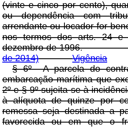
(vinte e cinco por cento), qu
ou dependência com tribu
arrendante ou locador for benef
nos termos dos arts. 24 e
dezembro de 1
de 2014)
Vigência
§ 6
º
A parcela do contra
embarcação marítima que exce
2
º
e § 9
º
sujeita-se à incidênc
à alíquota de quinze por c
remessa seja destinada a p
favorecida ou em que o fre