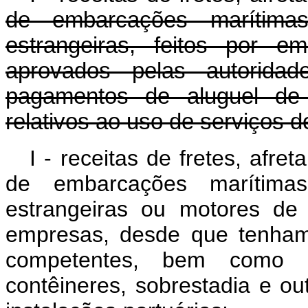
de embarcações marítima
estrangeiras, feitos por 
aprovados pelas autorida
pagamentos de aluguel de c
relativos ao uso de serviços d
I - receitas de fretes, afr
de embarcações marítima
estrangeiras ou motores de 
empresas, desde que tenham
competentes, bem como 
contêineres, sobrestadia e ou