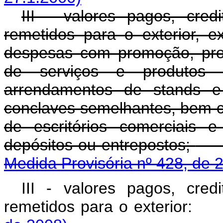
III - valores pagos, cre
remetidos para o exterior, 
despesas com promoção, pro
de serviços e produtos br
arrendamentos de stands e 
conclaves semelhantes, bem 
de escritórios comerciais 
depósitos ou entrepostos;
Medida Provisória nº 428, de 
III - valores pagos, cre
remetidos para o exterior: