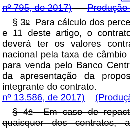
nº 795, de 2017)
Produção 
o
§ 3
Para cálculo dos perce
e 11 deste artigo, o contra
deverá ter os valores cont
nacional pela taxa de câmbio
para venda pelo Banco Centra
da apresentação da propos
integrante do co
nº 13.586, de 2017)
(Produçã
o
§ 4
Em caso de repactua
quaisquer dos contratos, 