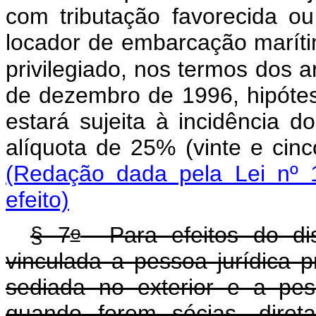
com tributação favorecida o
locador de embarcação marítim
privilegiado, nos termos dos a
de dezembro de 1996, hipóte
estará sujeita à incidência 
alíquota de 25% (vi
(Redação dada pela Lei nº 
efeito)
o
§ 7
Para efeitos do di
vinculada a pessoa jurídica 
sediada no exterior e a pes
quando forem sócias, diret