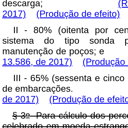
descarga;
(R
2017)
(Produção de efeito)
II - 80% (oitenta por c
sistema do tipo sonda p
manutenção de po
13.586, de 2017)
(Produção 
III - 65% (sessenta e cinco
de embarcações
de 2017)
(Produção de efeit
o
§ 3
Para cálculo dos perce
celebrado em moeda estrangei