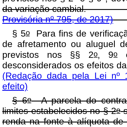
da variação cam
Provisória nº 795, de 2017)
o
§ 5
Para fins de verifica
de afretamento ou aluguel d
o
o
previstos nos §§ 2
, 9
e
desconsiderados os ef
(Redação dada pela Lei nº 
efeito)
o
§ 6
A parcela do contra
o
limites estabelecidos no § 2
s
renda na fonte à alíquota d