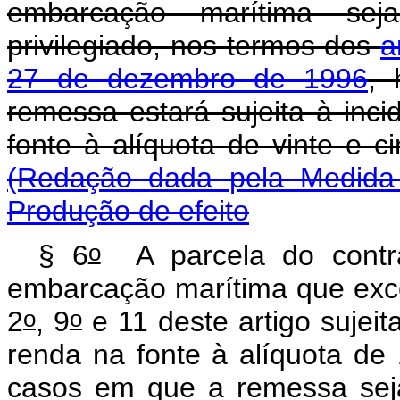
embarcação marítima seja
privilegiado, nos termos dos
a
27 de dezembro de 1996
, 
remessa estará sujeita à inc
fonte à alíquota de 
(Redação dada pela Medida 
Produção de efeito
o
§ 6
A parcela do contra
embarcação marítima que exce
o
o
2
, 9
e 11 deste artigo sujeit
renda na fonte à alíquota de
casos em que a remessa sej