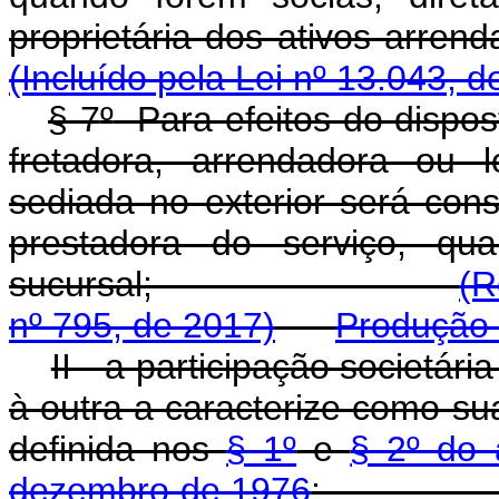
proprietária dos ati
(Incluído pela Lei nº 13.043, d
§ 7
º
Para efeitos do dispos
fretadora, arrendadora ou 
sediada no exterior será cons
prestadora do serviço, qua
sucursal;
(R
nº 795, de 2017)
Produção 
II - a participação societár
à outra a caracterize como su
definida nos
§ 1º
e
§ 2º do 
dezembro de 1976