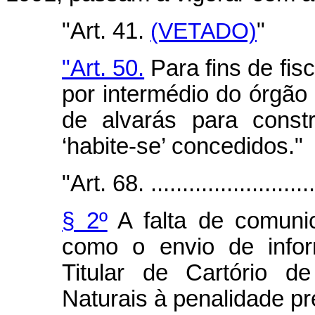
"Art. 41.
(VETADO)
"
"Art. 50.
Para fins de fis
por intermédio do órgão
de alvarás para const
‘habite-se’ concedidos."
"Art. 68. ...........................
§ 2º
A falta de comuni
como o envio de infor
Titular de Cartório d
Naturais à penalidade pre