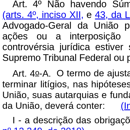
Art. 4º Não havendo Súm
(arts. 4º, inciso XII,
e
43, da 
Advogado-Geral da União po
ações ou a interposição 
controvérsia jurídica estiver
Supremo Tribunal Federal ou p
o
Art. 4
-A.
O termo de ajust
terminar litígios, nas hipótes
União, suas autarquias e fund
da União, deverá conter:
(I
I - a descrição das obri