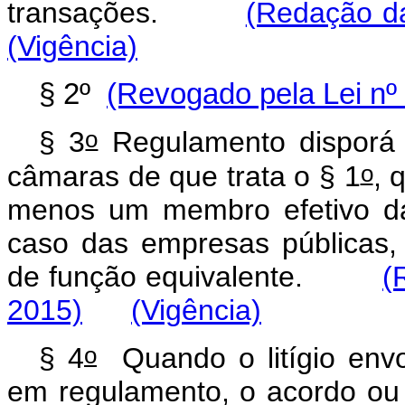
transações.
(Redação da
(Vigência)
§ 2º
(Revogado pela Lei nº 
o
§ 3
Regulamento disporá 
o
câmaras de que trata o § 1
, 
menos um membro efetivo da
caso das empresas públicas, 
de função equivalente.
(
2015)
(Vigência)
o
§ 4
Quando o litígio envol
em regulamento, o acordo ou 