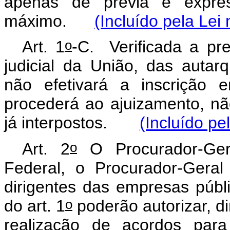
apenas de prévia e expres
máximo.
(Incluído pela Lei
o
Art. 1
-C.
Verificada a pr
judicial da União, das autar
não efetivará a inscrição 
procederá ao ajuizamento, não
já interpostos.
(Incluído pe
o
Art. 2
O Procurador-Gera
Federal, o Procurador-Gera
dirigentes das empresas púb
o
do art. 1
poderão autorizar, d
realização de acordos para 