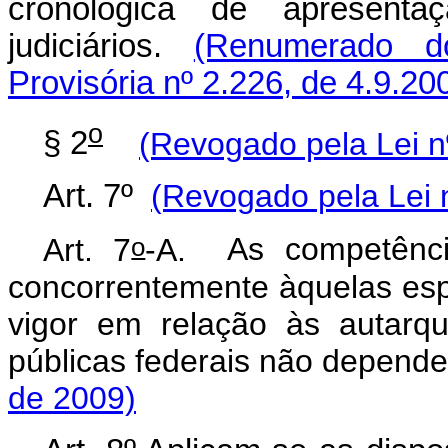
cronológica de apresentaç
judiciários.
(Renumerado d
Provisória nº 2.226, de 4.9.20
o
§ 2
(Revogado pela Lei n
Art. 7º
(Revogado pela Lei 
o
Art. 7
-A.
As competênci
concorrentemente àquelas espe
vigor em relação às autarq
públicas federais não depe
de 2009)