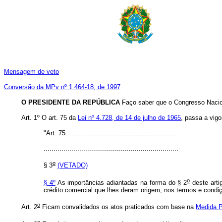
Mensagem de veto
Conversão da MPv nº 1.464-18, de 1997
O PRESIDENTE DA REPÚBLICA
Faço saber que o Congresso Nacion
Art. 1º O art. 75 da
Lei nº 4.728, de 14 de julho de 1965
, passa a vigo
"Art. 75. ......................................................
....................................................................
o
§ 3
(VETADO)
o
§ 4º
As importâncias adiantadas na forma do § 2
deste arti
crédito comercial que lhes deram origem, nos termos e condiç
o
Art. 2
Ficam convalidados os atos praticados com base na
Medida P
o