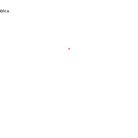
blica.
*