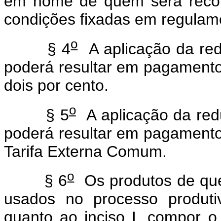
em nome de quem será recon
condições fixadas em regulam
o
§ 4
A aplicação da redu
poderá resultar em pagamento 
dois por cento.
o
§ 5
A aplicação da redu
poderá resultar em pagamento 
Tarifa Externa Comum.
o
§ 6
Os produtos de que 
usados no processo produti
quanto ao inciso I, compor 