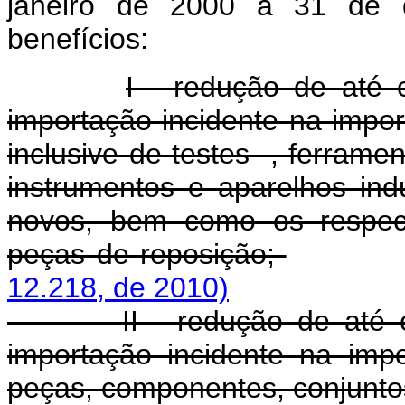
janeiro de 2000 a 31 de 
benefícios:
I - redução de até 
importação incidente na impo
inclusive de testes -, ferram
instrumentos e aparelhos indu
novos, bem como os respect
peças de reposição;
12.218, de 2010)
II - redução de até
importação incidente na impo
peças, componentes, conjunto