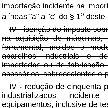
importação incidente na impor
o
alíneas "a" a "c" do § 1
deste 
IV - isenção do imposto sobr
na aquisição de máquinas, e
ferramental, moldes e mode
aparelhos industriais e d
importados ou de fabricação
acessórios, sobressalentes e 
IV - redução de cinqüenta 
industrializados incide
equipamentos, inclusive de te