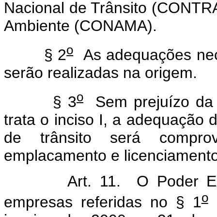
Nacional de Trânsito (CONTR
Ambiente (CONAMA).
o
§ 2
As adequações nece
serão realizadas na origem.
o
§ 3
Sem prejuízo da a
trata o inciso I, a adequação 
de trânsito será compro
emplacamento e licenciamento
Art. 11. O Poder E
o
empresas referidas no § 1
d