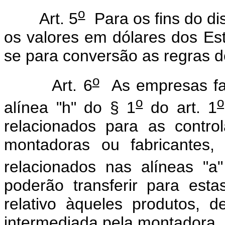
o
Art. 5
Para os fins do di
os valores em dólares dos Es
se para conversão as regras d
o
Art. 6
As empresas fab
o
o
alínea "h" do § 1
do art. 1
relacionados para as contr
montadoras ou fabricantes,
relacionados nas alíneas "a
poderão transferir para esta
relativo àqueles produtos, 
intermediada pela montadora.