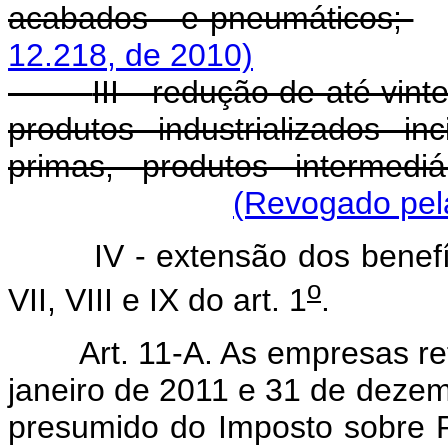
acabados - e pneumáticos;
12.218, de 2010)
III - redução de até vin
produtos industrializados i
primas, produtos intermedi
(Revogado pela
IV - extensão dos benefí
o
VII, VIII e IX do art. 1
.
Art. 11-A. As empresas ref
janeiro de 2011 e 31 de dezem
presumido do Imposto sobre Pr