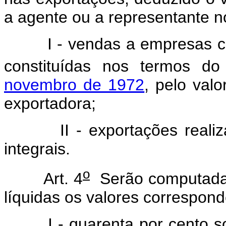
a agente ou a representante no
I - vendas a empresas c
constituídas nos termos d
novembro de 1972
, pelo val
exportadora;
II - exportações reali
integrais.
o
Art. 4
Serão computadas
líquidas os valores correspond
I - quarenta por cento 