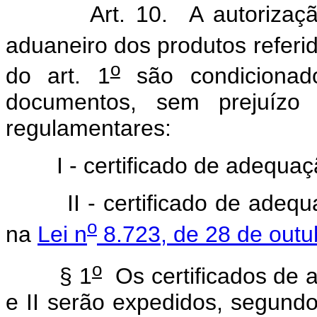
Art. 10. A autoriza
aduaneiro dos produtos referido
o
do art. 1
são condicionad
documentos, sem prejuízo 
regulamentares:
I - certificado de adequaç
II - certificado de ade
o
na
Lei n
8.723, de 28 de outu
o
§ 1
Os certificados de a
e II serão expedidos, segun