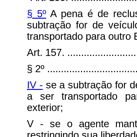
§ 5º
A pena é de reclus
subtração for de veícu
transportado para outro 
Art. 157. ...........................
§ 2º .................................
IV -
se a subtração for d
a ser transportado p
exterior;
V - se o agente mant
restringindo sua liberdad