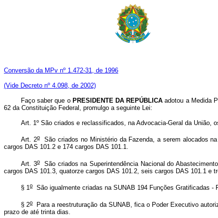
Conversão da MPv nº 1.472-31, de 1996
(Vide Decreto nº 4.098, de 2002)
Faço saber que o
PRESIDENTE DA REPÚBLICA
adotou a Medida Pro
62 da Constituição Federal, promulgo a seguinte Lei:
Art. 1º São criados e reclassificados, na Advocacia-Geral da União,
o
Art. 2
São criados no Ministério da Fazenda, a serem alocados na
cargos DAS 101.2 e 174 cargos DAS 101.1.
o
Art. 3
São criados na Superintendência Nacional do Abasteciment
cargos DAS 101.3, quatorze cargos DAS 101.2, seis cargos DAS 101.1 e t
o
§ 1
São igualmente criadas na SUNAB 194 Funções Gratificadas - F
o
§ 2
Para a reestruturação da SUNAB, fica o Poder Executivo autor
prazo de até trinta dias.