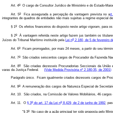
o
Art. 4
O cargo de Consultor Jurídico de Ministério e do Estado-Mai
o
Art. 5
Fica assegurada a percepção da vantagem prevista no a
rt
integrantes de quadros de entidades não mais sujeitas a regime especial d
o
§ 1
Os efeitos financeiros do disposto neste artigo vigoram, para os 
o
§ 2
À vantagem referida neste artigo fazem jus também os titulares
o
Juízes do Tribunal Marítimo instituído pela
Lei n
2.180, de 5 de fevereiro 
o
Art. 6
Ficam prorrogados, por mais 24 meses, a partir do seu términ
o
Art. 7
São criados seiscentos cargos de Procurador da Fazenda Nacio
o
Art. 8
São criadas dezesseis Procuradorias Seccionais da União e
varas da Justiça Federal.
(Vide Medida Provisória nº 2.180-35, de 2001)
Parágrafo único. Ficam igualmente criados dezesseis cargos de Pro
o
Art. 9
A remuneração dos cargos de Natureza Especial de Secretário-
Art. 10. São criados, na Comissão de Valores Mobiliários, 46 cargos 
o
o
Art. 11. O
§ 3
do art. 17 da Lei n
8.429, de 2 de junho de 1992
, pas
o
"§ 3
No caso de a ação principal ter sido proposta pelo Minis