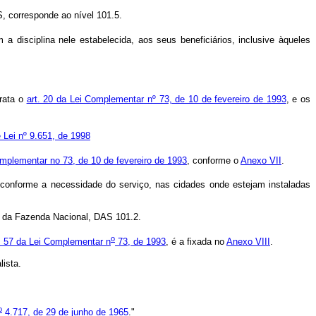
, corresponde ao nível 101.5.
m a disciplina nele estabelecida, aos seus beneficiários, inclusive àqueles
trata o
art. 20 da Lei Complementar nº 73, de 10 de fevereiro de 1993
, e os
 Lei nº 9.651, de 1998
 Complementar no 73, de 10 de fevereiro de 1993
, conforme o
Anexo VII
.
conforme a necessidade do serviço, nas cidades onde estejam instaladas
l da Fazenda Nacional, DAS 101.2.
o
t. 57 da Lei Complementar n
73, de 1993
, é a fixada no
Anexo VIII
.
lista.
o
4.717, de 29 de junho de 1965
."