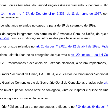
or das Forças Armadas, do Grupo-Direção e Assessoramento Superiores - DAS
o
o
o
. 1
, inciso I, e § 1
, do Decreto-lei n
2.333, de 11 de junho de 1987
, co
e remuneração.
beneficiários referidos no
caput
, a partir de 19 de setembro de 1992
.
 de cargos integrantes das carreiras da Advocacia-Geral da União, de que 
de 1954
, com as modificações introduzidas pela legislação ulterior.
o, os prazos referidos no
art. 20 da Lei nº 9.028, de 12 de abril de 1995
.
Vide
nal, distribuídos pelas categorias de que trata o
art. 20, inciso II, da Lei
 26 Procuradorias Seccionais da Fazenda Nacional, a serem implantadas, 
curador Seccional da União, DAS 101.4, e 26 cargos de Procurador Secciona
Geral de Contencioso e de Secretário-Geral de Consultoria, criados pelo
ar
de nível superior, sendo onze de Advogado, vinte de Inspetor e quinze de Ana
sa a vigorar com seguinte redação:
o
o
tério Público, aplica-se, no que couber, o disposto no
§ 3
do art. 6
da Lei n