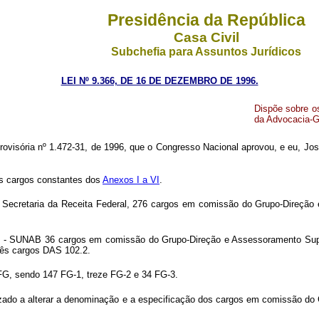
Presidência da República
Casa Civil
Subchefia para Assuntos Jurídicos
LEI Nº 9.366, DE 16 DE DEZEMBRO DE 1996.
Dispõe sobre o
da Advocacia-Ge
visória nº 1.472-31, de 1996, que o Congresso Nacional aprovou, e eu, José 
 os cargos constantes dos
Anexos I a VI
.
 Secretaria da Receita Federal, 276 cargos em comissão do Grupo-Direção
o - SUNAB 36 cargos em comissão do Grupo-Direção e Assessoramento Supe
rês cargos DAS 102.2.
G, sendo 147 FG-1, treze FG-2 e 34 FG-3.
izado a alterar a denominação e a especificação dos cargos em comissão d