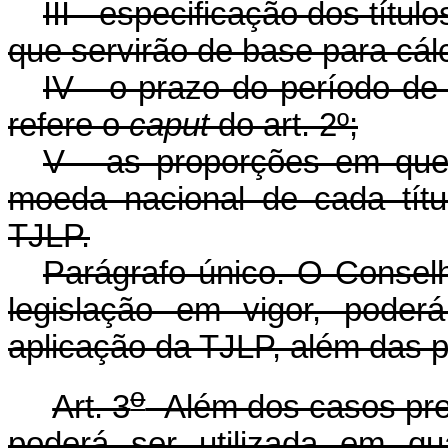
III - especificação dos títul
que servirão de base para cál
IV - o prazo do período de
refere o
caput
do art. 2º;
V - as proporções em que
moeda nacional de cada títu
TJLP.
Parágrafo único. O Consel
legislação em vigor, poder
aplicação da TJLP, além das p
o
Art. 3
Além dos casos prev
poderá ser utilizada em qu