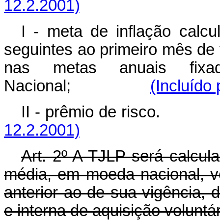
12.2.2001)
I - meta de inflação calc
seguintes ao primeiro mês de 
nas metas anuais fixa
Nacional;
(Incluído
II - prêmio de ri
12.2.2001)
Art. 2º A TJLP será calcula
média, em moeda nacional, v
anterior ao de sua vigência, d
e interna de aquisição voluntár