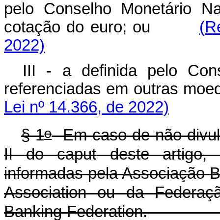
pelo Conselho Monetário Na
cotação do euro; ou
(R
2022)
III - a definida pelo Co
referenciadas em outras m
Lei nº 14.366, de 2022)
o
§ 1
Em caso de não divulg
II do
caput
deste artigo, 
informadas pela Associação B
Association
ou da Federaçã
Banking Federation