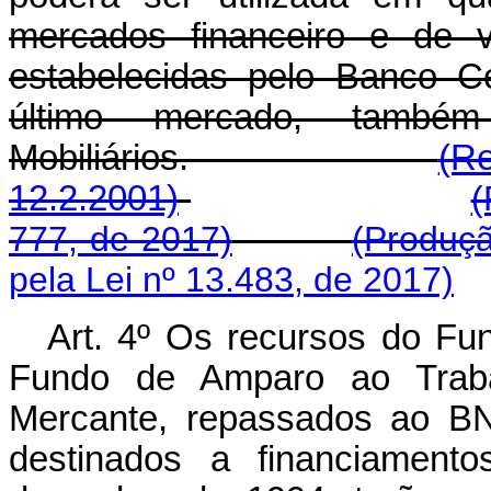
mercados financeiro e de v
estabelecidas pelo Banco C
último mercado, també
Mobiliários.
(Re
12.2.2001)
(
777, de 2017)
(Produçã
pela Lei nº 13.483, de 2017)
Art. 4º Os recursos do Fu
Fundo de Amparo ao Trab
Mercante, repassados ao BN
destinados a financiamento