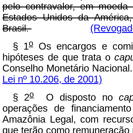
pelo contravalor, em moeda 
Estados Unidos da América,
Brasil.
(Revogado
o
§ 1
Os encargos e comi
hipóteses de que trata o
cap
Conselho Monetári
Lei nº 10.206, de 2001)
o
§ 2
O disposto no
ca
operações de financiament
Amazônia Legal, com recurs
que terão como remuneração 