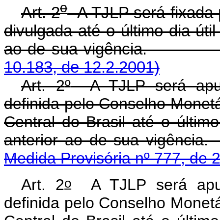
o
Art. 2
A TJLP será fixada 
divulgada até o último dia úti
ao de sua vigê
10.183, de 12.2.2001)
Art. 2
º
A TJLP será apur
definida pelo Conselho Monetá
Central do Brasil até o último
anterior ao de sua
Medida Provisória nº 777, de 
o
Art. 2
A TJLP será apur
definida pelo Conselho Monetá