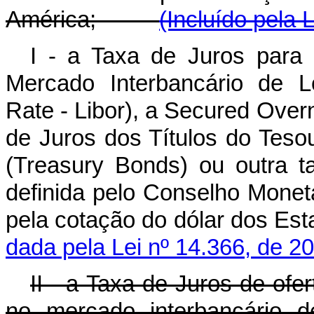
América;
(Incluído pela 
I - a Taxa de Juros para
Mercado Interbancário de L
Rate - Libor
), a
Secured Overn
de Juros dos Títulos do Tes
(
Treasury Bonds
) ou outra t
definida pelo Conselho Monet
pela cotação do dólar dos E
dada pela Lei nº 14.366, de 2
II - a Taxa de Juros de of
no mercado interbancário d