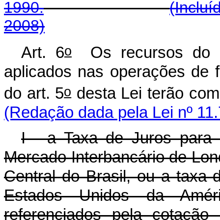
1990.
(Incluí
2008)
o
Art. 6
Os recursos do F
aplicados nas operações de 
o
do art. 5
desta Lei te
(Redação dada pela Lei nº 11.
I - a Taxa de Juros para
Mercado Interbancário de Lon
Central do Brasil, ou a taxa 
Estados Unidos da Amé
referenciados pela cotação