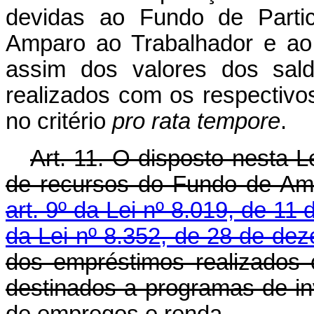
devidas ao Fundo de Parti
Amparo ao Trabalhador e ao
assim dos valores dos sald
realizados com os respectivo
no critério
pro rata tempore
.
Art. 11. O disposto nesta L
de recursos do Fundo de Amp
art. 9º da Lei nº 8.019, de 11 
da Lei nº 8.352, de 28 de de
dos empréstimos realizados 
destinados a programas de in