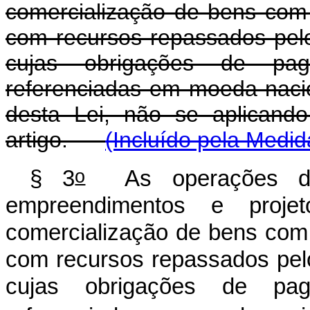
comercialização de bens com 
com recursos repassados pel
cujas obrigações de pa
referenciadas em moeda nacion
desta Lei, não se aplicando
artigo.
(Incluído pela Medid
o
§ 3
As operações do
empreendimentos e proje
comercialização de bens com 
com recursos repassados pel
cujas obrigações de pa