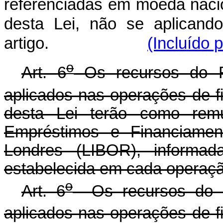
referenciadas em moeda nacion
desta Lei, não se aplicand
artigo.
(Incluído 
o
Art. 6
Os recursos do F
aplicados nas operações de fi
desta Lei terão como rem
Empréstimos e Financiamen
Londres (LIBOR), informad
estabelecida em cada operaçã
o
Art. 6
Os recursos do F
aplicados nas operações de fi