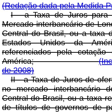
(Redação dada pela Medida Pr
I - a Taxa de Juros para
Mercado interbancário de Lon
Central do Brasil, ou a taxa 
Estados Unidos da Améri
referenciados pela cotação
América;
(In
de 2008)
II - a Taxa de Juros de of
no mercado interbancário d
Central do Brasil, ou a taxa 
de títulos de governos de 