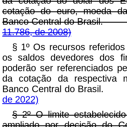
da cotação do dólar dos E
cotação do euro, moeda da 
Banco Central do B
11.786, de 2008)
§ 1º Os recursos referido
os saldos devedores dos fi
poderão ser referenciados pe
da cotação da respectiva m
Banco Central do Brasil
de 2022)
§ 2º O limite estabeleci
ampliado por decisão do Co