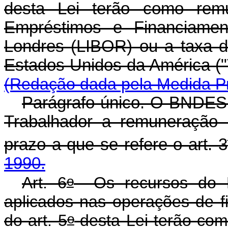
desta Lei terão como rem
Empréstimos e Financiamen
Londres (LIBOR) ou a taxa d
Estados Unidos da Am
(Redação dada pela Medida Pro
Parágrafo único. O BNDES 
Trabalhador a remuneração 
prazo a que se refere o art. 3
1990.
o
Art. 6
Os recursos do F
aplicados nas operações de f
o
do art. 5
desta Lei te