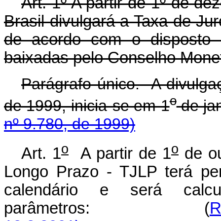
Art. 1º A partir de 1º de d
Brasil divulgará a Taxa de J
de acordo com o disposto
baixadas pelo Conselho Monet
Parágrafo único. A divulgaç
o
de 1999, inicia-se em 1
de
nº 9.780, de 1999)
o
o
Art. 1
A partir de 1
de ou
Longo Prazo - TJLP terá per
calendário e será calc
parâmetros: (
R