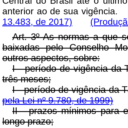
Central do Brasil até o último
anterior ao de sua vigência.
13.483, de 2017)
(Produção
Art. 3º As normas a que se
baixadas pelo Conselho Mon
outros aspectos, sobre:
I - período de vigência da
três meses;
I - período de vig
pela Lei nº 9.780, de 1999)
II - prazos mínimos para 
longo prazo;