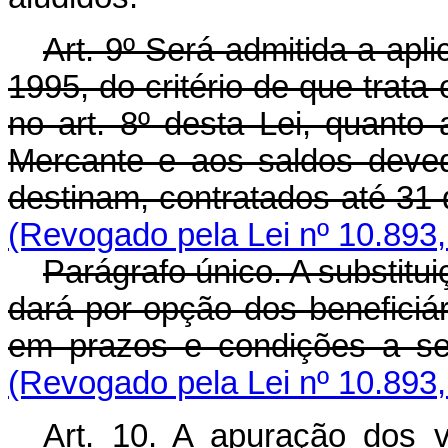
Art. 9º Será admitida a apl
1995, do critério de que trata 
no art. 8º desta Lei, quant
Mercante e aos saldos deve
destinam, contratados até 31
(Revogado pela Lei nº 10.893,
Parágrafo único. A substitu
dará por opção dos beneficiár
em prazos e condições a s
(Revogado pela Lei nº 10.893,
Art. 10. A apuração dos v