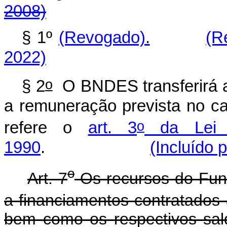
2008)
§ 1º
(Revogado).
(R
2022)
o
§ 2
O BNDES transferirá a
a remuneração prevista no
ca
o
refere o
art. 3
da Lei
1990
.
(Incluído 
o
Art. 7
Os recursos do Fun
a financiamentos contratados 
bem como os respectivos sal