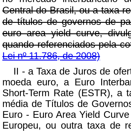
Central do Brasil, ou a taxa 
de títulos de governos de p
euro area yield curve
, divu
quando referenciados pel
Lei nº 11.786, de 2008)
II - a Taxa de Juros de ofe
moeda euro, a
Euro Interb
Short-Term Rate
(
ESTR
), a 
média de Títulos de Govern
Euro -
Euro Area Yield Curv
Europeu, ou outra taxa de r