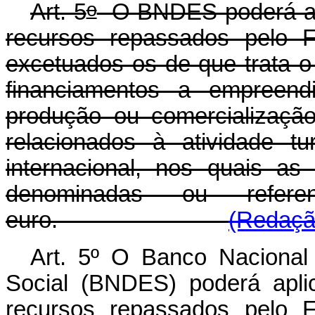
o
Art. 5
O BNDES poderá apli
recursos repassados pelo 
excetuados os de que trata o
financiamentos a empreend
produção ou comercialização
relacionados à atividade tu
internacional, nos quais a
denominadas ou refe
euro.
(Redação
Art. 5º O Banco Naciona
Social (BNDES) poderá apli
recursos repassados pelo 