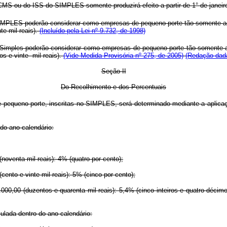
CMS ou do ISS do SIMPLES somente produzirá efeito a partir de 1° de janeir
IMPLES poderão considerar como empresas de pequeno porte tão-somente aquel
nte mil reais).
(Incluído pela Lei nº 9.732, de 1998)
Simples poderão considerar como empresas de pequeno porte tão-somente aqu
os e vinte mil reais).
(Vide Medida Provisória nº 275, de 2005)
(Redação dada
Seção II
Do Recolhimento e dos Percentuais
pequeno porte, inscritas no SIMPLES, será determinado mediante a aplicaçã
do ano-calendário:
oventa mil reais): 4% (quatro por cento);
ento e vinte mil reais): 5% (cinco por cento);
000,00 (duzentos e quarenta mil reais): 5,4% (cinco inteiros e quatro décim
ulada dentro do ano-calendário: