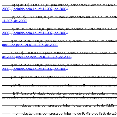
o)
o) de R$ 1.680.000,01 (um milhão, seiscentos e oitenta mil reais
2005)
(Incluído pela Lei nº 11.307, de 2006)
p)
de R$ 1.800.000,01 (um milhão e oitocentos mil reais e um centa
11.307, de 2006)
q)
de R$ 1.920.000,01 (um milhão, novecentos e vinte mil reais e um
2005)
(Incluído pela Lei nº 11.307, de 2006)
r)
de R$ 2.040.000,01 (dois milhões e quarenta mil reais e um centavo
(Incluído pela Lei nº 11.307, de 2006)
s)
de R$ 2.160.000,01 (dois milhões, cento e sessenta mil reais e um 
de 2005)
(Incluído pela Lei nº 11.307, de 2006)
t)
de R$ 2.280.000,01 (dois milhões, duzentos e oitenta mil reais e u
2005)
(Incluído pela Lei nº 11.307, de 2006)
§ 1° O percentual a ser aplicado em cada mês, na forma deste artigo, 
§ 2° No caso de pessoa jurídica contribuinte do IPI, os percentuais ref
§ 3° Caso a Unidade Federada em que esteja estabelecida a microe
acrescidos, a título de pagamento do ICMS, observado o disposto no respe
I - em relação a microempresa contribuinte exclusivamente do ICMS: d
II - em relação a microempresa contribuinte do ICMS e do ISS: de até 