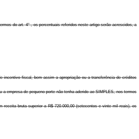
os do art. 4° , os percentuais referidos neste artigo serão acrescidos, a
 incentivo fiscal, bem assim a apropriação ou a transferência de créditos
 ou a empresa de pequeno porte não tenha aderido ao SIMPLES, nos termos
ceita bruta superior a R$ 720.000,00 (setecentos e vinte mil reais), os