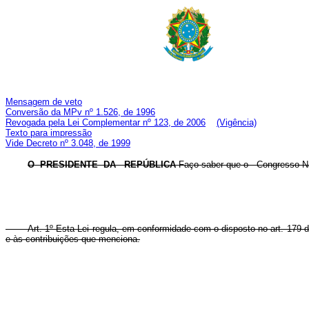
Mensagem de veto
Conversão da MPv nº 1.526, de 1996
Revogada pela Lei Complementar nº 123, de 2006
(Vigência)
Texto para impressão
Vide Decreto nº 3.048, de 1999
O PRESIDENTE DA REPÚBLICA
Faço saber que o Congresso Nac
Art. 1º Esta Lei regula, em conformidade com o disposto no art. 179 da C
e às contribuições que menciona.