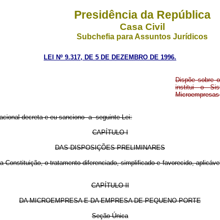
Presidência da República
Casa Civil
Subchefia para Assuntos Jurídicos
LEI Nº 9.317, DE 5 DE DEZEMBRO DE 1996.
Dispõe sobre o
institui o S
Microempresas 
ional decreta e eu sanciono a seguinte Lei:
CAPÍTULO I
DAS DISPOSIÇÕES PRELIMINARES
onstituição, o tratamento diferenciado, simplificado e favorecido, aplicáv
CAPÍTULO II
DA MICROEMPRESA E DA EMPRESA DE PEQUENO PORTE
Seção Única