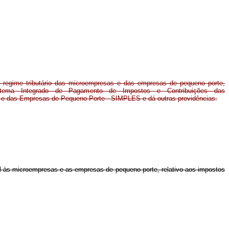
 regime tributário das microempresas e das empresas de pequeno porte,
istema Integrado de Pagamento de Impostos e Contribuições das
e das Empresas de Pequeno Porte - SIMPLES e dá outras providências.
el às microempresas e as empresas de pequeno porte, relativo aos impostos