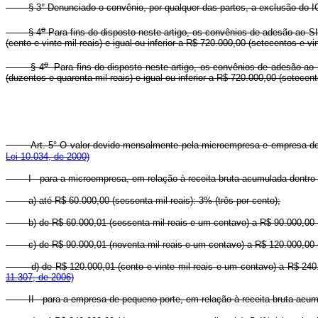
§ 3° Denunciado o convênio, por qualquer das partes, a exclusão do I
o
§ 4
Para fins do disposto neste artigo, os convênios de adesão ao S
(cento e vinte mil reais) e igual ou inferior a R$ 720.000,00 (setecentos e vi
o
§ 4
Para fins do disposto neste artigo, os convênios de adesão ao 
(duzentos e quarenta mil reais) e igual ou inferior a R$ 720.000,00 (setecent
Art. 5° O valor devido mensalmente pela microempresa e empresa de 
Lei 10.034, de 2000)
I - para a microempresa, em relação à receita bruta acumulada dentro 
a) até R$ 60.000,00 (sessenta mil reais): 3% (três por cento);
b) de R$ 60.000,01 (sessenta mil reais e um centavo) a R$ 90.000,00 (n
c) de R$ 90.000,01 (noventa mil reais e um centavo) a R$ 120.000,00 (c
d) de R$ 120.000,01 (cento e vinte mil reais e um centavo) a R$ 240.
11.307, de 2006)
II - para a empresa de pequeno porte, em relação à receita bruta acum