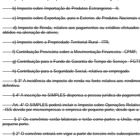
b) Imposto sobre Importação de Produtos Estrangeiros - II;
c) Imposto sobre Exportação, para o Exterior, de Produtos Nacionais o
d) Imposto de Renda, relativo aos pagamentos ou créditos efetuados p
obtidos na alienação de ativos;
e) Imposto sobre a Propriedade Territorial Rural - ITR;
f) Contribuição Provisória sobre a Movimentação Financeira - CPMF;
g) Contribuição para o Fundo de Garantia do Tempo de Serviço - FGT
h) Contribuição para a Seguridade Social, relativa ao empregado.
§ 3° A incidência do imposto de renda na fonte relativa aos rendimen
definitiva.
§ 4° A inscrição no SIMPLES dispensa a pessoa jurídica do pagamento
Art. 4° O SIMPLES poderá incluir o Imposto sobre Operações Relativa
- ISS devido por microempresas e empresa de pequeno porte, desde que a U
§ 1° Os convênios serão bilaterais e terão como partes a União, re
pequeno porte.
§ 2° O convênio entrará em vigor a partir do terceiro mês subseqüente a