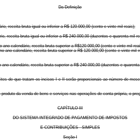
Da Definição
o, receita bruta igual ou inferior a R$ 120.000,00 (cento e vinte mil reais);
o, receita bruta igual ou inferior a R$ 240.000,00 (duzentos e quarenta mil re
 ano-calendário, receita bruta superior a R$120.000,00 (cento e vinte mil reais
o ano-calendário, receita bruta superior a R$ 120.000,00 (cento e vinte mil r
 ano-calendário, receita bruta superior a R$ 240.000,00 (duzentos e quarenta 
limites de que tratam os incisos I e II serão proporcionais ao número de me
a o produto da venda de bens e serviços nas operações de conta própria, o pr
CAPÍTULO III
DO SISTEMA INTEGRADO DE PAGAMENTO DE IMPOSTOS
E CONTRIBUIÇÕES - SIMPLES
Seção I