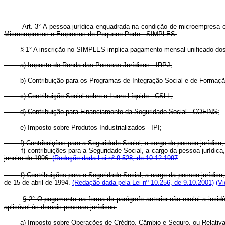
Art. 3° A pessoa jurídica enquadrada na condição de microempresa e
Microempresas e Empresas de Pequeno Porte - SIMPLES.
§ 1° A inscrição no SIMPLES implica pagamento mensal unificado dos
a) Imposto de Renda das Pessoas Jurídicas - IRPJ;
b) Contribuição para os Programas de Integração Social e de Formaçã
c) Contribuição Social sobre o Lucro Líquido - CSLL;
d) Contribuição para Financiamento da Seguridade Social - COFINS;
e) Imposto sobre Produtos Industrializados - IPI;
f) Contribuições para a Seguridade Social, a cargo da pessoa jurídica,
f) contribuições para a Seguridade Social, a cargo da pessoa jurídica
janeiro de 1996.
(Redação dada Lei nº 9.528, de 10.12.1997
f) Contribuições para a Seguridade Social, a cargo da pessoa jurídic
de 15 de abril de 1994.
(Redação dada pela Lei nº 10.256, de 9.10.2001)
(Vi
§ 2° O pagamento na forma do parágrafo anterior não exclui a incid
aplicável às demais pessoas jurídicas:
a) Imposto sobre Operações de Crédito, Câmbio e Seguro, ou Relativas 