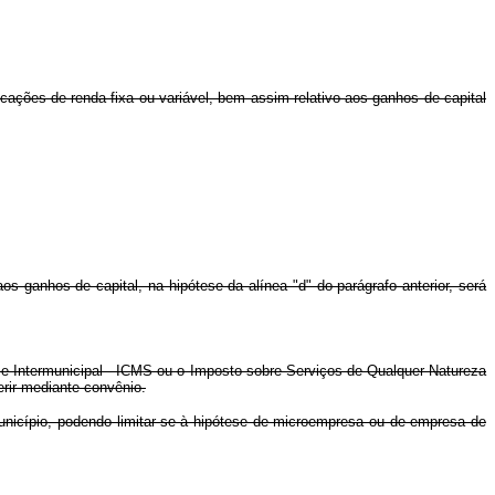
cações de renda fixa ou variável, bem assim relativo aos ganhos de capital
os ganhos de capital, na hipótese da alínea "d" do parágrafo anterior, será
 e Intermunicipal - ICMS ou o Imposto sobre Serviços de Qualquer Natureza
rir mediante convênio.
município, podendo limitar-se à hipótese de microempresa ou de empresa de