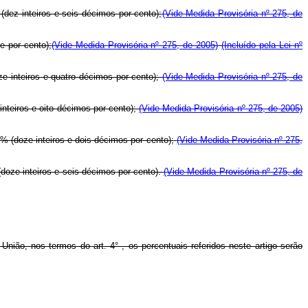
(dez inteiros e seis décimos por cento);
(Vide Medida Provisória nº 275, de
e por cento);
(Vide Medida Provisória nº 275, de 2005)
(Incluído pela Lei nº
ze inteiros e quatro décimos por cento);
(Vide Medida Provisória nº 275, de
inteiros e oito décimos por cento);
(Vide Medida Provisória nº 275, de 2005)
% (doze inteiros e dois décimos por cento);
(Vide Medida Provisória nº 275,
(doze inteiros e seis décimos por cento).
(Vide Medida Provisória nº 275, de
ão, nos termos do art. 4° , os percentuais referidos neste artigo serão