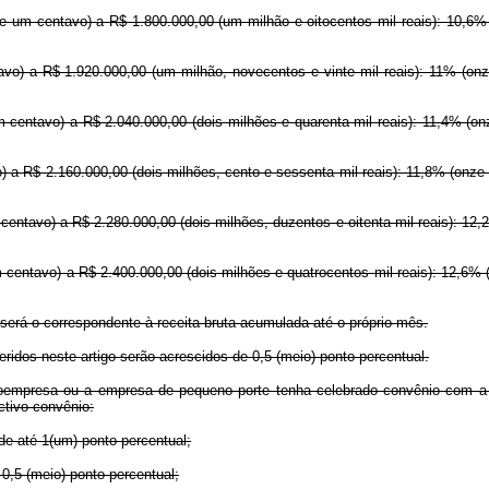
 e um centavo) a R$ 1.800.000,00 (um milhão e oitocentos mil reais): 10,6% 
vo) a R$ 1.920.000,00 (um milhão, novecentos e vinte mil reais): 11% (onz
 centavo) a R$ 2.040.000,00 (dois milhões e quarenta mil reais): 11,4% (on
) a R$ 2.160.000,00 (dois milhões, cento e sessenta mil reais): 11,8% (onze 
centavo) a R$ 2.280.000,00 (dois milhões, duzentos e oitenta mil reais): 12,2
m centavo) a R$ 2.400.000,00 (dois milhões e quatrocentos mil reais): 12,6% 
será o correspondente à receita bruta acumulada até o próprio mês.
eridos neste artigo serão acrescidos de 0,5 (meio) ponto percentual.
mpresa ou a empresa de pequeno porte tenha celebrado convênio com a Uni
ctivo convênio:
e até 1(um) ponto percentual;
0,5 (meio) ponto percentual;