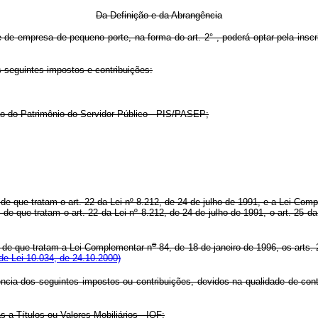
Da Definição e da Abrangência
 de empresa de pequeno porte, na forma do art. 2° , poderá optar pela ins
 seguintes impostos e contribuições:
o do Patrimônio do Servidor Público - PIS/PASEP;
 de que tratam o art. 22 da Lei nº 8.212, de 24 de julho de 1991, e a Lei Com
, de que tratam o art. 22 da Lei nº 8.212, de 24 de julho de 1991, o art. 25 d
o
a, de que tratam a Lei Complementar n
84, de 18 de janeiro de 1996, os arts. 
de Lei 10.034, de 24.10.2000)
ência dos seguintes impostos ou contribuições, devidos na qualidade de cont
a Títulos ou Valores Mobiliários - IOF;