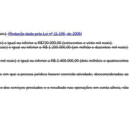
ais);
(Redação dada pela Lei nº 11.196, de 2005)
) e igual ou inferior a R$720.000,00 (setecentos e vinte mil reais).
eais) e igual ou inferior a R$ 1.200.000,00 (um milhão e duzentos mil reais).
mil reais) e igual ou inferior a R$ 2.400.000,00 (dois milhões e quatrocentos
ses em que a pessoa jurídica houver exercido atividade, desconsideradas as
eço dos serviços prestados e o resultado nas operações em conta alheia, não