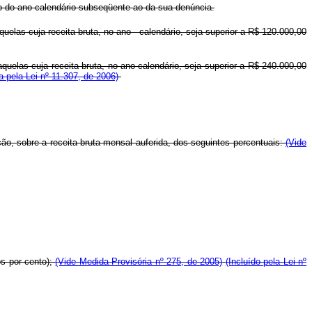
o do ano-calendário subseqüente ao da sua denúncia.
as cuja receita bruta, no ano - calendário, seja superior a R$ 120.000,00
elas cuja receita bruta, no ano-calendário, seja superior a R$ 240.000,00
 pela Lei nº 11.307, de 2006)
o, sobre a receita bruta mensal auferida, dos seguintes percentuais:
(Vide
os por cento);
(Vide Medida Provisória nº 275, de 2005)
(Incluído pela Lei nº