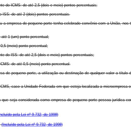
te do ICMS: de até 2,5 (dois e meio) pontos percentuais;
 ISS: de até 2 (dois) pontos percentuais.
a empresa de pequeno porte tenha celebrado convênio com a União, nos term
até 1 (um) ponto percentual;
0,5 (meio) ponto percentual;
te do ISS: de até 2,5 (dois e meio) pontos percentuais;
CMS: de até 0,5 (meio) ponto percentual.
de pequeno porte, a utilização ou destinação de qualquer valor a título de
ao ICMS, caso a Unidade Federada em que esteja localizada a microempresa
e seja considerada como empresa de pequeno porte pessoa jurídica com re
Incluído pela Lei nº 9.732, de 1998)
.
(Incluído pela Lei nº 9.732, de 1998)