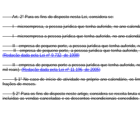
Art. 2° Para os fins do disposto nesta Lei, considera-se:
I - microempresa, a pessoa jurídica que tenha auferido, no ano-calendári
I - microempresa a pessoa jurídica que tenha auferido, no ano-calendári
II - empresa de pequeno porte, a pessoa jurídica que tenha auferido, no
II - empresa de pequeno porte, a pessoa jurídica que tenha auferido, n
(Redação dada pela Lei nº 9.732, de 1998)
II - empresa de pequeno porte a pessoa jurídica que tenha auferido, no
mil reais).
(Redação dada pela Lei nº 11.196, de 2005)
§ 1° No caso de início de atividade no próprio ano-calendário, os 
frações de meses.
§ 2° Para os fins do disposto neste artigo, considera-se receita brut
incluídas as vendas canceladas e os descontos incondicionais concedidos.