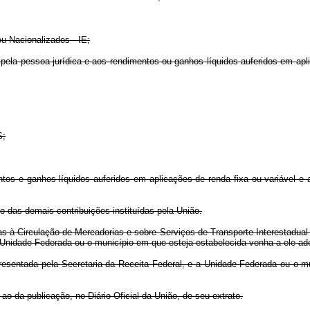
u Nacionalizados - IE;
ela pessoa jurídica e aos rendimentos ou ganhos líquidos auferidos em apli
S;
tos e ganhos líquidos auferidos em aplicações de renda fixa ou variável e a
 das demais contribuições instituídas pela União.
s à Circulação de Mercadorias e sobre Serviços de Transporte Interestadual
nidade Federada ou o município em que esteja estabelecida venha a ele ade
presentada pela Secretaria da Receita Federal, e a Unidade Federada ou o 
o da publicação, no Diário Oficial da União, de seu extrato.