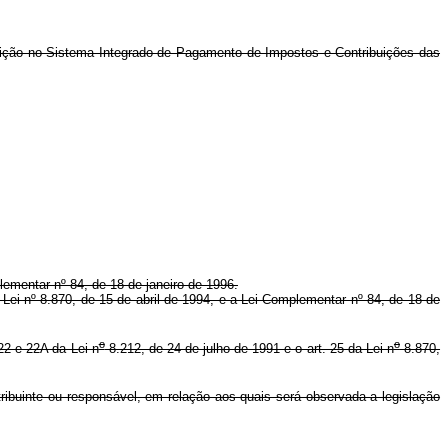
crição no Sistema Integrado de Pagamento de Impostos e Contribuições das
plementar nº 84, de 18 de janeiro de 1996.
a Lei nº 8.870, de 15 de abril de 1994, e a Lei Complementar nº 84, de 18 de
o
o
22 e 22A da Lei n
8.212, de 24 de julho de 1991 e o art. 25 da Lei n
8.870,
ribuinte ou responsável, em relação aos quais será observada a legislação