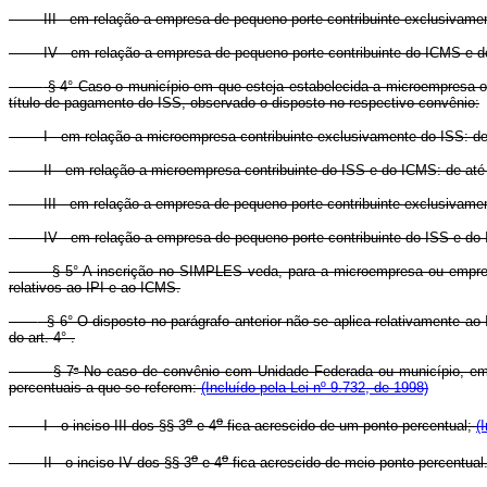
III - em relação a empresa de pequeno porte contribuinte exclusivamen
IV - em relação a empresa de pequeno porte contribuinte do ICMS e do
§ 4° Caso o município em que esteja estabelecida a microempresa ou 
título de pagamento do ISS, observado o disposto no respectivo convênio:
I - em relação a microempresa contribuinte exclusivamente do ISS: de 
II - em relação a microempresa contribuinte do ISS e do ICMS: de até 
III - em relação a empresa de pequeno porte contribuinte exclusivamen
IV - em relação a empresa de pequeno porte contribuinte do ISS e do I
§ 5° A inscrição no SIMPLES veda, para a microempresa ou empresa 
relativos ao IPI e ao ICMS.
§ 6° O disposto no parágrafo anterior não se aplica relativamente 
do art. 4° .
o
§ 7
No caso de convênio com Unidade Federada ou município, em qu
percentuais a que se referem:
(Incluído pela Lei nº 9.732, de 1998)
o
o
I - o inciso III dos §§ 3
e 4
fica acrescido de um ponto percentual;
(
o
o
II - o inciso IV dos §§ 3
e 4
fica acrescido de meio ponto percentual