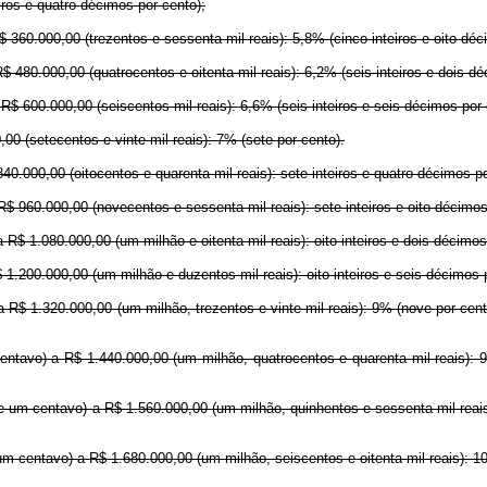
iros e quatro décimos por cento);
360.000,00 (trezentos e sessenta mil reais): 5,8% (cinco inteiros e oito déc
 480.000,00 (quatrocentos e oitenta mil reais): 6,2% (seis inteiros e dois dé
R$ 600.000,00 (seiscentos mil reais): 6,6% (seis inteiros e seis décimos por 
0 (setecentos e vinte mil reais): 7% (sete por cento).
40.000,00 (oitocentos e quarenta mil reais): sete inteiros e quatro décimos p
R$ 960.000,00 (novecentos e sessenta mil reais): sete inteiros e oito décimo
$ 1.080.000,00 (um milhão e oitenta mil reais): oito inteiros e dois décimo
 1.200.000,00 (um milhão e duzentos mil reais): oito inteiros e seis décimos
 R$ 1.320.000,00 (um milhão, trezentos e vinte mil reais): 9% (nove por cent
entavo) a R$ 1.440.000,00 (um milhão, quatrocentos e quarenta mil reais): 9
e um centavo) a R$ 1.560.000,00 (um milhão, quinhentos e sessenta mil reais
m centavo) a R$ 1.680.000,00 (um milhão, seiscentos e oitenta mil reais): 10