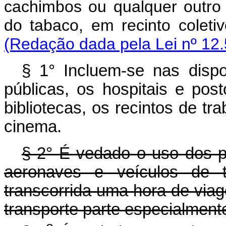
cachimbos ou qualquer outro
do tabaco, em recinto cole
(Redação dada pela Lei nº 12.
§ 1° Incluem-se nas dispo
públicas, os hospitais e pos
bibliotecas, os recintos de tra
cinema.
§ 2° É vedado o uso dos 
aeronaves e veículos de tr
transcorrida uma hora de via
transporte parte especialment