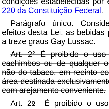
condições estabelecidas por 
220 da Constituição Federal
.
Parágrafo único. Consid
efeitos desta Lei, as bebidas 
a treze graus Gay Lussac.
Art. 2° É proibido o uso d
cachimbos ou de qualquer ou
não do tabaco, em recinto col
área destinada exclusivament
com arejamento conveniente.
o
Art. 2
É proibido o uso de