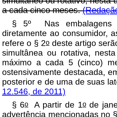
simultâneo ou rotativo, nesta 
a cada cinco meses.
(Redação
§ 5º Nas embalagens d
diretamente ao consumidor, a
o
refere o § 2
deste artigo ser
simultânea ou rotativa, nest
máximo a cada 5 (cinco) mes
ostensivamente destacada, e
posterior e de uma de suas lat
12.546, de 2011)
o
o
§ 6
A partir de 1
de jane
advertência mencionadas no §