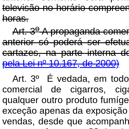
televisão no horário compreen
horas.
o
Art. 3
A propaganda comerci
anterior só poderá ser efetu
cartazes, na parte interna d
pela Lei nº 10.167, de 2000)
Art. 3º É vedada, em todo 
comercial de cigarros, cig
qualquer outro produto fumíg
exceção apenas da exposição d
vendas, desde que acompanha