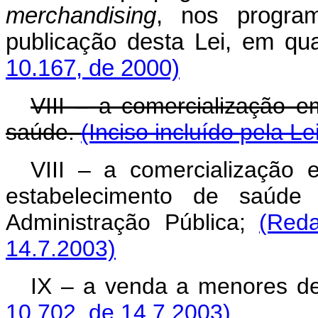
merchandising
, nos progra
publicação desta Lei, em qua
10.167, de 2000)
VIII – a comercialização 
saúde.
(Inciso incluído pela L
VIII – a comercialização
estabelecimento de saúd
Administração Pública;
(Red
14.7.2003)
IX – a venda a menores d
10.702, de 14.7.2003)