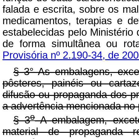
falada e escrita, sobre os mal
medicamentos, terapias e de
estabelecidas pelo Ministéri
de forma simultânea ou rot
Provisória nº 2.190-34, de 200
§ 3° As embalagens, exce
pôsteres, painéis ou carta
difusão ou propaganda dos pro
a advertência mencionada no p
o
§ 3
A embalagem, exceto
material de propaganda re