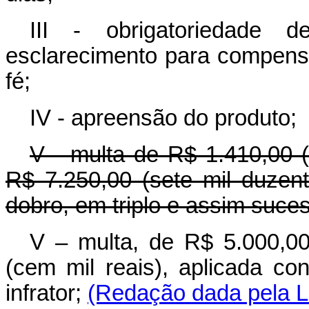
III - obrigatoriedade d
esclarecimento para compens
fé;
IV - apreensão do produto;
V - multa de R$ 1.410,00 (
R$ 7.250,00 (sete mil duzen
dobro, em triplo e assim suce
V – multa, de R$ 5.000,00
(cem mil reais), aplicada c
infrator;
(Redação dada pela Le