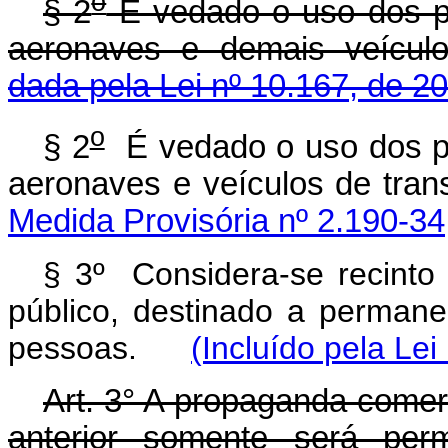
o
§ 2
É vedado o uso dos 
aeronaves e demais veículos
dada pela Lei nº 10.167, de 2
o
§ 2
É vedado o uso dos p
aeronaves e veículos de trans
Medida Provisória nº 2.190-34
§ 3º Considera-se recinto 
público, destinado a permanen
pessoas.
(Incluído pela Lei
Art. 3° A propaganda comerc
anterior somente será per