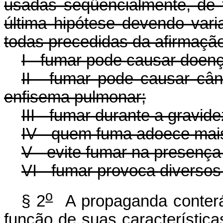
usadas seqüencialmente, de f
última hipótese devendo var
todas precedidas da afirmação
I - fumar pode causar doen
II - fumar pode causar cân
enfisema pulmonar;
III - fumar durante a gravid
IV - quem fuma adoece mai
V - evite fumar na presença
VI - fumar provoca diverso
o
§ 2
A propaganda conterá
função de suas característica