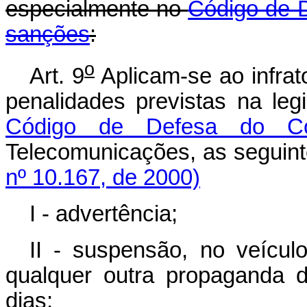
especialmente no
Código de 
sanções
:
o
Art. 9
Aplicam-se ao infrat
penalidades previstas na leg
Código de Defesa do Co
Telecomunicações, as seguin
nº 10.167, de 2000)
I - advertência;
II - suspensão, no veícul
qualquer outra propaganda d
dias;