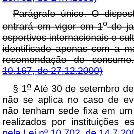
Parágrafo único. O dispos
o
entrará em vigor em 1
de ja
esportivos internacionais e cul
identificado apenas com a m
recomendação de consum
10.167, de 27.12.2000)
o
§ 1
Até 30 de setembro de 
não se aplica no caso de eve
não tenham sede fixa em um 
realizados por instituições es
pela Lei nº 10.702, de 14.7.20