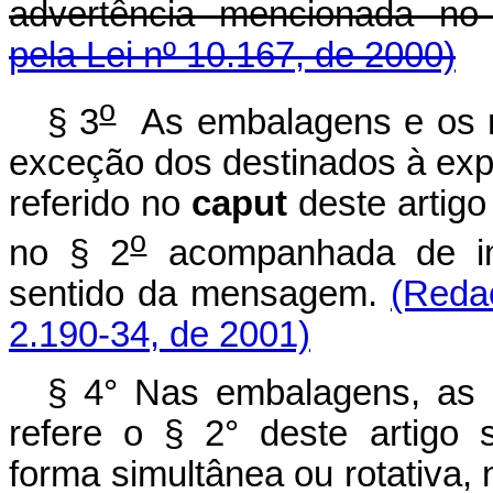
advertência mencionada no p
pela Lei nº 10.167, de 2000)
o
§ 3
As embalagens e os m
exceção dos destinados à exp
referido no
caput
deste artigo
o
no § 2
acompanhada de ima
sentido da mensagem.
(Reda
2.190-34, de 2001)
§ 4° Nas embalagens, as 
refere o § 2° deste artigo
forma simultânea ou rotativa, 