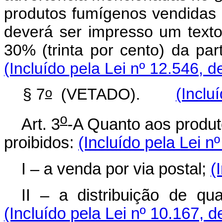
produtos fumígenos vendidas
deverá ser impresso um texto
30% (trinta por cento) da par
(Incluído pela Lei nº 12.546, d
o
§ 7
(VETADO).
(Inclu
o
Art. 3
-A Quanto aos produto
proibidos:
(Incluído pela Lei n
I – a venda por via postal;
(
II – a distribuição de qu
(Incluído pela Lei nº 10.167, 