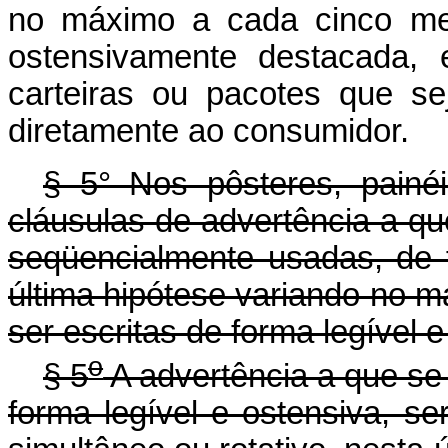
no máximo a cada cinco mes
ostensivamente destacada,
carteiras ou pacotes que se
diretamente ao consumidor.
§ 5° Nos pôsteres, painéis
cláusulas de advertência a que
seqüencialmente usadas, de f
última hipótese variando no 
ser escritas de forma legível e
o
§ 5
A advertência a que se 
forma legível e ostensiva, 