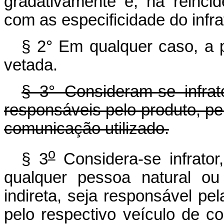
gradativamente e, na reinci
com as especificidade do infra
§ 2° Em qualquer caso, a pe
vetada.
§ 3° Consideram-se infrato
responsáveis pelo produto, pel
comunicação utilizado.
o
§ 3
Considera-se infrator
qualquer pessoa natural ou
indireta, seja responsável pel
pelo respectivo veículo de c