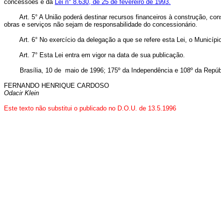
concessões e da
Lei n° 8.630, de 25 de fevereiro de 1993.
Art. 5° A União poderá destinar recursos financeiros à construção, co
obras e serviços não sejam de responsabilidade do concessionário.
Art. 6° No exercício da delegação a que se refere esta Lei, o Municíp
Art. 7° Esta Lei entra em vigor na data de sua publicação.
Brasília, 10 de maio de 1996; 175º da Independência e 108º da Repúb
FERNANDO HENRIQUE CARDOSO
Odacir Klein
Este texto não substitui o publicado no D.O.U. de 13.5.1996