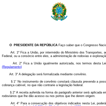
O PRESIDENTE DA REPÚBLICA
Faço saber que o Congresso Nacion
Art. 1º Fica a União, por intermédio do Ministério dos Transportes, 
Federal, ou a consórcio entre eles, a administração de rodovias e exploraçã
Art. 2° Fica a União igualmente autorizada, nos termos desta Le
(Regulamento)
Art. 3° A delegação será formalizada mediante convênio.
§ 1° No instrumento de convênio constará cláusula prevendo a possibilid
cobrança cabível, no que não contrarie a legislação federal.
§ 2° A receita auferida na forma do parágrafo anterior será aplicada e
rodoviários que lhe dão acesso ou nos portos que lhe derem origem.
Art. 4° Para a consecução dos objetivos indicados nesta Lei, poderá