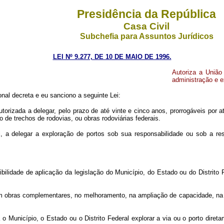
Presidência da República
Casa Civil
Subchefia para Assuntos Jurídicos
LEI Nº 9.277, DE 10 DE MAIO DE 1996.
Autoriza a União
administração e e
al decreta e eu sanciono a seguinte Lei:
autorizada a delegar, pelo prazo de até vinte e cinco anos, prorrogáveis por 
o de trechos de rodovias, ou obras rodoviárias federais.
i, a delegar a exploração de portos sob sua responsabilidade ou sob a re
ade de aplicação da legislação do Município, do Estado ou do Distrito Fed
m obras complementares, no melhoramento, na ampliação de capacidade, na c
 o Município, o Estado ou o Distrito Federal explorar a via ou o porto dir