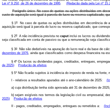
Lei nº 9.250, de 26 de dezembro de 1995
.
(Redação dada pela Lei nº 15.
Parágrafo único. No caso de quotas ou ações distribuídas em decor
custo de aquisição será igual à parcela do lucro ou reserva capitalizado, qu
o
§ 1
No caso de quotas ou ações distribuídas em decorrência de aum
aquisição será igual à parcela do lucro ou reserva capitalizado,
o
§ 2
A não incidência prevista no
caput
inclui os lucros ou dividend
seja classificada em conta de passivo ou que a remuneração seja
o
§ 3
Não são dedutíveis na apuração do lucro real e da base de cálc
dezembro de 1976
, ainda que classificados como despesa finan
§ 4º Os lucros ou dividendos pagos, creditados, entregues, empregado
de 2025)
Produção de efeitos
§ 5º Não ficarão sujeitos à incidência do imposto de renda na fonte,
I - relativos a resultados apurados até o ano-calendário de 2025:
(I
a) cuja distribuição tenha sido aprovada até 31 de dezembro de 2025
b) sejam exigíveis nos termos da legislação civil ou empresarial, 
2025)
Produção de efeitos
II - pagos, creditados, empregados, entregues ou remetidos a:
(Inc