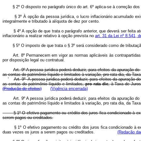
§ 2º O disposto no parágrafo único do art. 6º aplica-se à correção dos 
§ 3º À opção da pessoa jurídica, o lucro inflacionário acumulado e
integralmente e tributado à alíquota de dez por cento.
§ 4º A opção de que trata o parágrafo anterior, que deverá ser feit
inflacionário a realizar relativo à opção prevista no
art. 31 da Lei nº 8.541,
§ 5º O imposto de que trata o § 3º será considerado como de tributaç
Art. 8º Permanecem em vigor as normas aplicáveis às contrapartidas 
por disposição legal ou contratual.
Art. 9º A pessoa jurídica poderá deduzir, para efeitos da apuração do 
as contas do patrimônio líquido e limitados à variação, pro rata dia, da Ta
'
Art. 9º A pessoa jurídica poderá deduzir, para efeitos da apuração do 
as contas do patrimônio líquido e limitados,
pro rata die
, à Taxa de Juro
(Produção de efeitos)
(Vigência encerrada)
Art. 9º A pessoa jurídica poderá deduzir, para efeitos da apuração do 
as contas do patrimônio líquido e limitados à variação, pro rata dia, da Ta
§ 1º O efetivo pagamento ou crédito dos juros fica condicionado à e
serem pagos ou creditados.
§ 1º O efetivo pagamento ou crédito dos juros fica condicionado à 
duas vezes os juros a serem pagos ou creditados.
(Redação dad