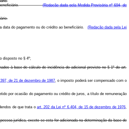
ário.
neficiário.
(Redação dada pela Medida Provisória nº 694, de
ário.
 na data do pagamento ou do crédito ao beneficiário.
(Redação dada pela Lei
 o disposto no § 4º;
nados à base de cálculo de incidência do adicional previsto no § 1º do art.
 2.397, de 21 de dezembro de 1987
, o imposto poderá ser compensado com o
etido por ocasião do pagamento ou crédito de juros, a título de remuneração
idendos de que trata o
art. 202 da Lei nº 6.404, de 15 de dezembro de 1976
,
a pessoa jurídica, exceto se esta for adicionada na determinação da base de