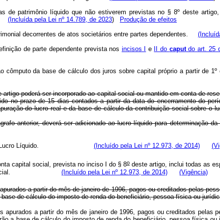
cas de patrimônio líquido que não estiverem previstas no § 8º deste art
 e
(Incluída pela Lei nº 14.789, de 2023
)
Produção de efeitos
trimonial decorrentes de atos societários entre partes dependentes.
(Incluí
 definição de parte dependente prevista nos
incisos I
e
II do
caput
do art. 25 
 ao cômputo da base de cálculo dos juros sobre capital próprio a partir de 1
te artigo poderá ser incorporado ao capital social ou mantido em conta de res
lhido no prazo de 15 dias contados a partir da data do encerramento do per
uração do lucro real e da base de cálculo da contribuição social sobre o luc
afo anterior, deverá ser adicionado ao lucro líquido para determinação da b
cial sobre o Lucro Líquido.
(Incluído pela Lei nº 12.973, de 2014)
(V
o
ta capital social, prevista no inciso I do § 8
deste artigo, inclui todas as e
uração comercial.
(Incluído pela Lei nº 12.973, de 2014)
(Vigência)
apurados a partir do mês de janeiro de 1996, pagos ou creditados pelas pesso
 base de cálculo do imposto de renda do beneficiário, pessoa física ou jurídic
 apurados a partir do mês de janeiro de 1996, pagos ou creditados pelas pe
arão a base de cálculo do imposto de renda do beneficiário, pessoa física ou