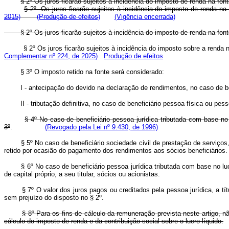
§ 2º Os juros ficarão sujeitos à incidência do imposto de renda na fon
§ 2
º
Os juros ficarão sujeitos à incidência do imposto de renda na f
2015)
(Produção de efeitos)
(Vigência encerrada)
§ 2º Os juros ficarão sujeitos à incidência do imposto de renda na fon
§ 2º Os juros ficarão sujeitos à incidência do imposto sobre a renda
Complementar nº 224, de 2025)
Produção de efeitos
§ 3º O imposto retido na fonte será considerado:
I - antecipação do devido na declaração de rendimentos, no caso de be
II - tributação definitiva, no caso de beneficiário pessoa física ou pes
§ 4º No caso de beneficiário pessoa jurídica tributada com base no 
3º
.
(Revogado pela Lei nº 9.430, de 1996)
§ 5º No caso de beneficiário sociedade civil de prestação de serviços
retido por ocasião do pagamento dos rendimentos aos sócios beneficiários.
§ 6º No caso de beneficiário pessoa jurídica tributada com base no l
de capital próprio, a seu titular, sócios ou acionistas.
§ 7º O valor dos juros pagos ou creditados pela pessoa jurídica, a t
sem prejuízo do disposto no § 2º.
§ 8º Para os fins de cálculo da remuneração prevista neste artigo, n
cálculo do imposto de renda e da contribuição social sobre o lucro líquido.