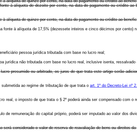
te à alíquota de quinze por cento, na data do pagamento ou crédito ao benefici
onte à alíquota de dezoito por cento, na data do pagamento ou crédito ao be
te à alíquota de quinze por cento, na data do pagamento ou crédito ao benefici
 na fonte à alíquota de 17,5% (dezessete inteiros e cinco décimos por cento)
neficiário pessoa jurídica tributada com base no lucro real;
soa jurídica não tributada com base no lucro real, inclusive isenta, ressalvado
lucro presumido ou arbitrado, os juros de que trata este artigo serão adicio
, submetida ao regime de tributação de que trata o
art. 1º do Decreto-Lei nº
ucro real, o imposto de que trata o § 2º poderá ainda ser compensado com o r
ítulo de remuneração do capital próprio, poderá ser imputado ao valor dos div
ão será considerado o valor de reserva de reavaliação de bens ou direitos d