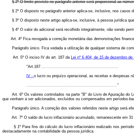
§ 2º O limite previsto no parágrafo anterior será proporcional ao núm
§ 2º O disposto no parágrafo anterior aplica-se, inclusive, nos 
§ 3º O disposto neste artigo aplica-se, inclusive, à pessoa jurídica que
§ 4º O valor do adicional será recolhido integralmente, não sendo pe
Art. 4º Fica revogada a correção monetária das demonstrações finance
Parágrafo único. Fica vedada a utilização de qualquer sistema de corr
Art. 5º O inciso IV do art. 187 da
Lei nº 6.404, de 15 de dezembro de
"Art.187.................................................................
IV -
o lucro ou prejuízo operacional, as receitas e despesas n
............................................................................"
Art. 6º Os valores controlados na parte "B" do Livro de Apuração do 
que venham a ser adicionados, excluídos ou compensados em períodos-bas
Parágrafo único. A correção dos valores referidos neste artigo será e
Art. 7º O saldo do lucro inflacionário acumulado, remanescente em 31
§ 1º Para fins do cálculo do lucro inflacionário realizado nos perí
destacadamente na contabilidade da pessoa jurídica.