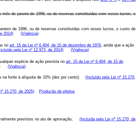
o mês de janeiro de 1996, ou de reservas constituídas com esses lucros, o
aneiro de 1996, ou de reservas constituídas com esses lucros, o custo de
de 2014)
(Vigência)
tas no
art. 15 da Lei nº 6.404, de 15 de dezembro de 1976
, ainda que a ação
Incluído pela Lei nº 12.973, de 2014)
(Vigência)
qualquer espécie de ação prevista no
art. 15 da Lei nº 6.404, de 15 de
)
(Vigência)
a na fonte à alíquota de 10% (dez por cento).
(Incluído pela Lei nº 15.270,
 nº 15.270, de 2025)
Produção de efeitos
inalmente previstos no ato de aprovação;
(Incluída pela Lei nº 15.270, de