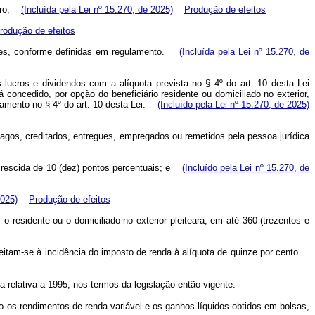
ro;
(Incluída pela Lei nº 15.270, de 2025)
Produção de efeitos
rodução de efeitos
ões, conforme definidas em regulamento.
(Incluída pela Lei nº 15.270, de
s lucros e dividendos com a alíquota prevista no § 4º do art. 10 desta Lei
concedido, por opção do beneficiário residente ou domiciliado no exterior,
mento no § 4º do art. 10 desta Lei.
(Incluído pela Lei nº 15.270, de 2025)
 pagos, creditados, entregues, empregados ou remetidos pela pessoa jurídica
crescida de 10 (dez) pontos percentuais; e
(Incluído pela Lei nº 15.270, de
2025)
Produção de efeitos
 residente ou o domiciliado no exterior pleiteará, em até 360 (trezentos e
sujeitam-se à incidência do imposto de renda à alíquota de quinze por cento.
a relativa a 1995, nos termos da legislação então vigente.
mo os rendimentos de renda variável e os ganhos líquidos obtidos em bolsas,