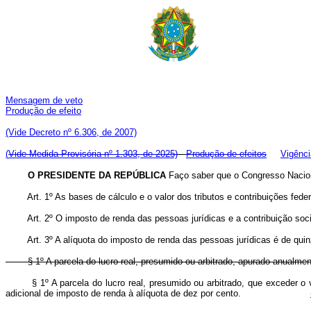
Mensagem de veto
Produção de efeito
(Vide Decreto nº 6.306, de 2007)
(
Vide Medida Provisória nº 1.303, de 2025)
Produção de efeitos
Vigênci
O PRESIDENTE DA REPÚBLICA
Faço saber que o Congresso Naciona
Art. 1º As bases de cálculo e o valor dos tributos e contribuições fed
Art. 2º O imposto de renda das pessoas jurídicas e a contribuição soc
Art. 3º A alíquota do imposto de renda das pessoas jurídicas é de quin
§ 1º A parcela do lucro real, presumido ou arbitrado, apurado anualmen
§ 1º A parcela do lucro real, presumido ou arbitrado, que exceder o
adicional de imposto de renda à alíquota de dez por cento.