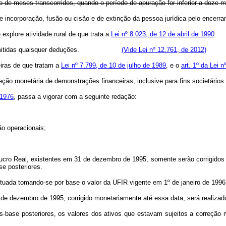
ero de meses transcorridos, quando o período de apuração for inferior a doze 
casos de incorporação, fusão ou cisão e de extinção da pessoa jurídica 
 explore atividade rural de que trata a
Lei nº 8.023, de 12 de abril de 1990
.
rmitidas quaisquer deduções.
(Vide Lei nº 12.761, de 2012)
iras de que tratam a
Lei nº 7.799, de 10 de julho de 1989
, e o
art. 1º da Lei 
eção monetária de demonstrações financeiras, inclusive para fins societários.
 1976
, passa a vigorar com a seguinte redação:
ão operacionais;
Lucro Real, existentes em 31 de dezembro de 1995, somente serão corrigidos
e posteriores.
fetuada tomando-se por base o valor da UFIR vigente em 1º de janeiro de 1996
 de dezembro de 1995, corrigido monetariamente até essa data, será realizad
odos-base posteriores, os valores dos ativos que estavam sujeitos a correçã