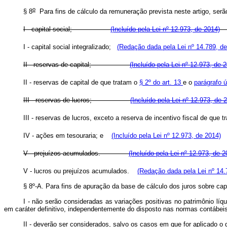
o
§ 8
Para fins de cálculo da remuneração prevista neste artig
I - capital social;
(Incluído pela Lei nº 12.973, de 2014)
I - capital social integralizado;
(Redação dada pela Lei nº 14.789, d
II - reservas de capital;
(Incluído pela Lei nº 12.973, de 
II - reservas de capital de que tratam o
§ 2º do art. 13
e o
parágrafo ú
III - reservas de lucros;
(Incluído pela Lei nº 12.973, de 
III - reservas de lucros, exceto a reserva de incentivo fiscal de que t
IV - ações em tesouraria; e
(Incluído pela Lei nº 12.973, de 2014)
V - prejuízos acumulados.
(Incluído pela Lei nº 12.973, de 2
V - lucros ou prejuízos acumulados.
(Redação dada pela Lei nº 14.
§ 8º-A. Para fins de apuração da base de cálculo dos juros sobre cap
I - não serão consideradas as variações positivas no patrimônio líq
em caráter definitivo, independentemente do disposto nas normas contábe
II - deverão ser considerados, salvo os casos em que for aplicado o 