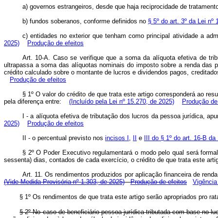
a) governos estrangeiros, desde que haja reciprocidade de tratament
b) fundos soberanos, conforme definidos no
§ 5º do art. 3º da Lei nº
c) entidades no exterior que tenham como principal atividade a ad
2025)
Produção de efeitos
Art. 10-A. Caso se verifique que a soma da alíquota efetiva de trib
ultrapassa a soma das alíquotas nominais do imposto sobre a renda das pes
crédito calculado sobre o montante de lucros e dividendos pagos, creditad
Produção de efeitos
§ 1º O valor do crédito de que trata este artigo corresponderá ao re
pela diferença entre:
(Incluído pela Lei nº 15.270, de 2025)
Produção de 
I - a alíquota efetiva de tributação dos lucros da pessoa jurídica, a
2025)
Produção de efeitos
II - o percentual previsto nos
incisos I
,
II
e
III do § 1º do art. 16-B d
§ 2º O Poder Executivo regulamentará o modo pelo qual será formal
sessenta) dias, contados de cada exercício, o crédito de que trata este arti
Art. 11. Os rendimentos produzidos por aplicação financeira de renda 
(Vide Medida Provisória nº 1.303, de 2025)
Produção de efeitos
Vigência
§ 1º Os rendimentos de que trata este artigo serão apropriados pro ra
§ 2º No caso de beneficiário pessoa jurídica tributada com base no l