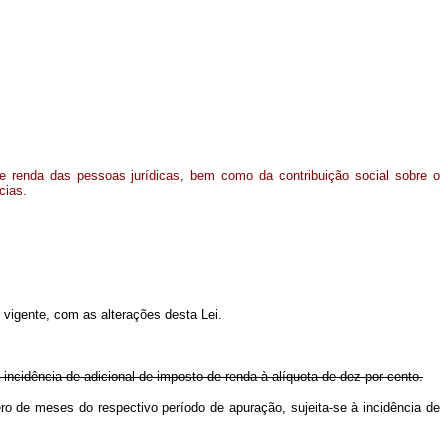
de renda das pessoas jurídicas, bem como da contribuição social sobre o
cias.
 vigente, com as alterações desta Lei.
 incidência de adicional de imposto de renda à alíquota de dez por cento.
mero de meses do respectivo período de apuração, sujeita-se à incidência de