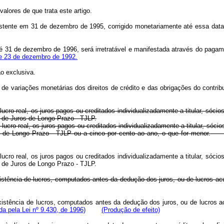
valores de que trata este artigo.
xistente em 31 de dezembro de 1995, corrigido monetariamente até essa data,
a até 31 de dezembro de 1996, será irretratável e manifestada através do pa
 de 23 de dezembro de 1992.
ão exclusiva.
de variações monetárias dos direitos de crédito e das obrigações do contrib
lucro real, os juros pagos ou creditados individualizadamente a titular, sócio
xa de Juros de Longo Prazo - TJLP.
lucro real, os juros pagos ou creditados individualizadamente a titular, sócio
s de Longo Prazo - TJLP ou a cinco por cento ao ano, o que for menor.
lucro real, os juros pagos ou creditados individualizadamente a titular, sócio
xa de Juros de Longo Prazo - TJLP.
xistência de lucros, computados antes da dedução dos juros, ou de lucros a
existência de lucros, computados antes da dedução dos juros, ou de lucros a
a pela Lei nº 9.430, de 1996)
(Produção de efeito)