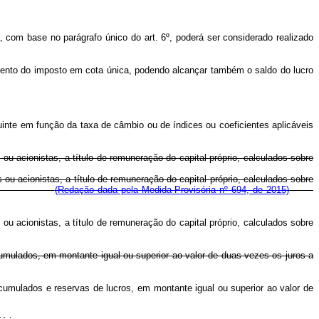
 com base no parágrafo único do art. 6º, poderá ser considerado realizado
gamento do imposto em cota única, podendo alcançar também o saldo do lucro
uinte em função da taxa de câmbio ou de índices ou coeficientes aplicáveis
s ou acionistas, a título de remuneração do capital próprio, calculados sobre
s ou acionistas, a título de remuneração do capital próprio, calculados sobre
(Redação dada pela Medida Provisória nº 694, de 2015)
s ou acionistas, a título de remuneração do capital próprio, calculados sobre
cumulados, em montante igual ou superior ao valor de duas vezes os juros a
cumulados e reservas de lucros, em montante igual ou superior ao valor de