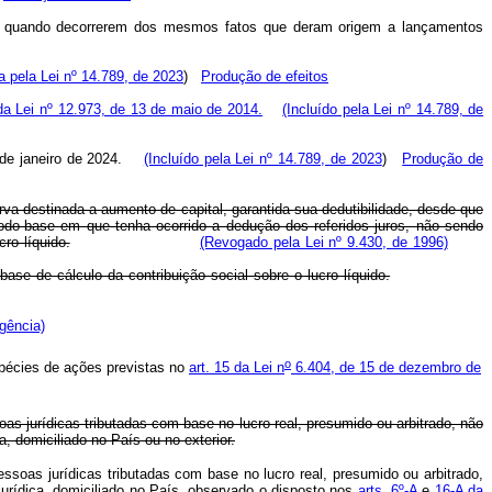
igo, quando decorrerem dos mesmos fatos que deram origem a lançamentos
da pela Lei nº 14.789, de 2023
)
Produção de efeitos
da Lei nº 12.973, de 13 de maio de 2014.
(Incluído pela Lei nº 14.789, de
º de janeiro de 2024.
(Incluído pela Lei nº 14.789, de 2023
)
Produção de
erva destinada a aumento de capital, garantida sua dedutibilidade, desde que
íodo-base em que tenha ocorrido a dedução dos referidos juros, não sendo
ro líquido.
(Revogado pela Lei nº 9.430, de 1996)
ase de cálculo da contribuição social sobre o lucro líquido.
igência)
o
spécies de ações previstas no
art. 15 da Lei n
6.404, de 15 de dezembro de
as jurídicas tributadas com base no lucro real, presumido ou arbitrado, não
a, domiciliado no País ou no exterior.
ssoas jurídicas tributadas com base no lucro real, presumido ou arbitrado,
 jurídica, domiciliado no País, observado o disposto nos
arts. 6º-A
e
16-A da