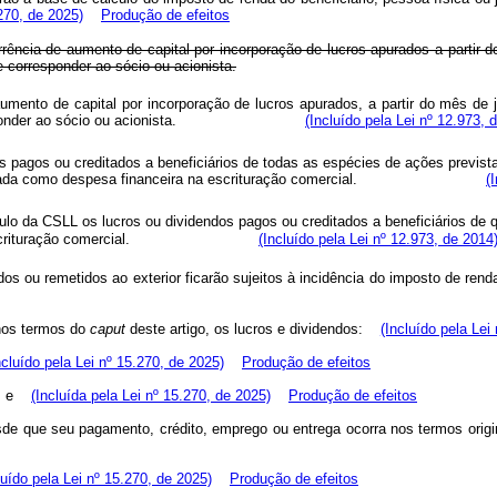
270, de 2025)
Produção de efeitos
rência de aumento de capital por incorporação de lucros apurados a partir d
e corresponder ao sócio ou acionista.
ento de capital por incorporação de lucros apurados, a partir do mês de j
 que corresponder ao sócio ou acionista.
(Incluído pela Lei nº 12.973, 
os pagos ou creditados a beneficiários de todas as espécies de ações previs
 classificada como despesa financeira na escrituração comercial.
(
ulo da CSLL os lucros ou dividendos pagos ou creditados a beneficiários de 
ceira na escrituração comercial.
(Incluído pela Lei nº 12.973, de 2014
s ou remetidos ao exterior ficarão sujeitos à incidência do imposto de rend
 nos termos do
caput
deste artigo, os lucros e dividendos:
(Incluído pela Lei
ncluído pela Lei nº 15.270, de 2025)
Produção de efeitos
; e
(Incluída pela Lei nº 15.270, de 2025)
Produção de efeitos
desde que seu pagamento, crédito, emprego ou entrega ocorra nos termos orig
luído pela Lei nº 15.270, de 2025)
Produção de efeitos