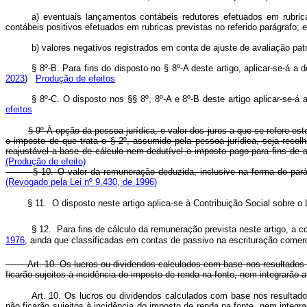
a) eventuais lançamentos contábeis redutores efetuados em rubri
contábeis positivos efetuados em rubricas previstas no referido parágrafo;
b) valores negativos registrados em conta de ajuste de avaliação pa
§ 8º-B. Para fins do disposto no § 8º-A deste artigo, aplicar-se-á a
2023
)
Produção de efeitos
§ 8º-C. O disposto nos §§ 8º, 8º-A e 8º-B deste artigo aplicar-se-á
efeitos
§ 9º À opção da pessoa jurídica, o valor dos juros a que se refere es
o imposto de que trata o § 2º, assumido pela pessoa jurídica, seja reco
reajustável a base de cálculo nem dedutível o imposto pago para fins de ap
(Produção de efeito)
§ 10. O valor da remuneração deduzida, inclusive na forma do parágr
(Revogado pela Lei nº 9.430, de 1996)
§ 11. O disposto neste artigo aplica-se à Contribuição So
§ 12. Para fins de cálculo da remuneração prevista neste artigo, a con
1976
, ainda que classificadas em contas de passivo na escrit
Art. 10. Os lucros ou dividendos calculados com base nos resultados 
ficarão sujeitos à incidência do imposto de renda na fonte, nem integrarão a
Art. 10. Os lucros ou dividendos calculados com base nos resultados
não ficarão sujeitos à incidência do imposto de renda na fonte, nem integr