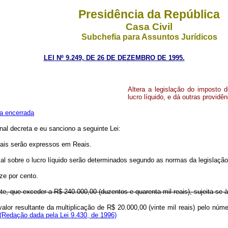
Presidência da República
Casa Civil
Subchefia para Assuntos Jurídicos
LEI Nº 9.249, DE 26 DE DEZEMBRO DE 1995.
Altera a legislação do imposto 
lucro líquido, e dá outras providên
a encerrada
l decreta e eu sanciono a seguinte Lei:
erais serão expressos em Reais.
ial sobre o lucro líquido serão determinados segundo as normas da legislação
ze por cento.
te, que exceder a R$ 240.000,00 (duzentos e quarenta mil reais), sujeita-se à
 valor resultante da multiplicação de R$ 20.000,00 (vinte mil reais) pelo nú
(Redação dada pela Lei 9.430, de 1996)