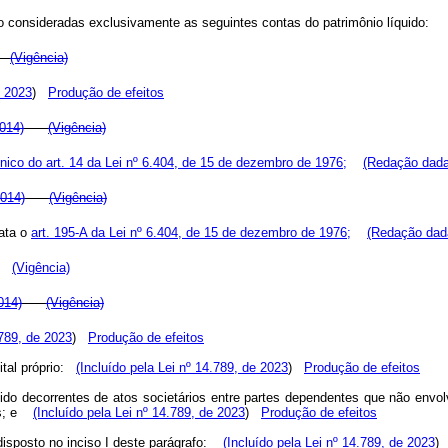
o, serão consideradas exclusivamente as seguintes contas do patrimô
(Vigência)
e 2023
)
Produção de efeitos
2014)
(Vigência)
nico do art. 14 da Lei nº 6.404, de 15 de dezembro de 1976;
(Redação dada
2014)
(Vigência)
rata o
art. 195-A da Lei nº 6.404, de 15 de dezembro de 1976;
(Redação dada
(Vigência)
014)
(Vigência)
789, de 2023
)
Produção de efeitos
ital próprio:
(Incluído pela Lei nº 14.789, de 2023
)
Produção de efeitos
uido decorrentes de atos societários entre partes dependentes que não envo
is; e
(Incluído pela Lei nº 14.789, de 2023
)
Produção de efeitos
disposto no inciso I deste parágrafo:
(Incluído pela Lei nº 14.789, de 2023