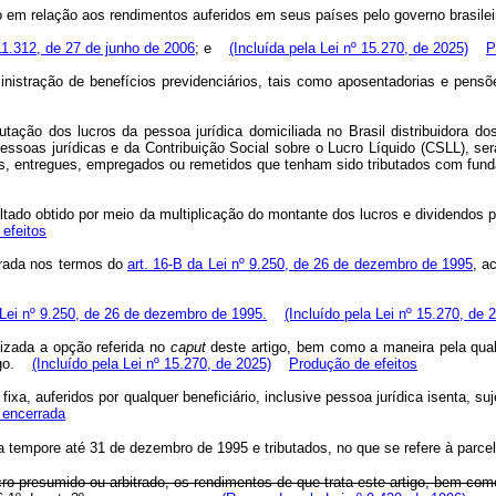
o em relação aos rendimentos auferidos em seus países pelo governo brasilei
 11.312, de 27 de junho de 2006
; e
(Incluída pela Lei nº 15.270, de 2025)
P
ministração de benefícios previdenciários, tais como aposentadorias e pens
utação dos lucros da pessoa jurídica domiciliada no Brasil distribuidora do
soas jurídicas e da Contribuição Social sobre o Lucro Líquido (CSLL), será 
os, entregues, empregados ou remetidos que tenham sido tributados com funda
sultado obtido por meio da multiplicação do montante dos lucros e dividendos
efeitos
purada nos termos do
art. 16-B da Lei nº 9.250, de 26 de dezembro de 1995
, a
a Lei nº 9.250, de 26 de dezembro de 1995.
(Incluído pela Lei nº 15.270, de 
izada a opção referida no
caput
deste artigo, bem como a maneira pela qual o
go.
(Incluído pela Lei nº 15.270, de 2025)
Produção de efeitos
fixa, auferidos por qualquer beneficiário, inclusive pessoa jurídica isenta, 
 encerrada
ta tempore até 31 de dezembro de 1995 e tributados, no que se refere à parcel
ucro presumido ou arbitrado, os rendimentos de que trata este artigo, bem co